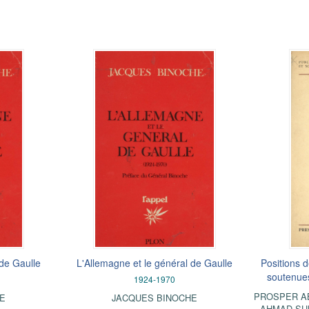
 de Gaulle
L'Allemagne et le général de Gaulle
Positions d
soutenues
1924-1970
PROSPER A
HE
JACQUES BINOCHE
AHMAD SU