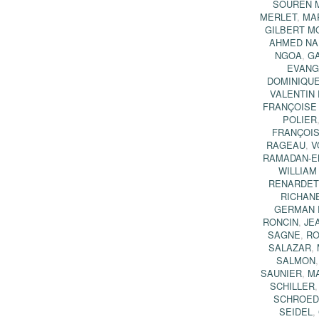
SOUREN M
MERLET
,
MA
GILBERT M
AHMED NA
NGOA
,
GA
EVANG
DOMINIQUE
VALENTIN
FRANÇOISE
POLIER
FRANÇOI
RAGEAU
,
V
RAMADAN-E
WILLIAM
RENARDET
RICHAN
GERMAN 
RONCIN
,
JE
SAGNE
,
RO
SALAZAR
,
SALMON
SAUNIER
,
M
SCHILLER
SCHROED
SEIDEL
,