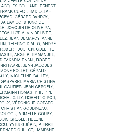
N
,
MICHELLE COTTON DE
JACQUES COULAND
,
ERNEST
FRANK CUROT
,
BADIOLLAH
NEGEAD
,
GÉRARD DANDOY
,
BA DAVICO
,
BRUNO DE
GE
,
JOAQUIN DE OLIVEIRA
,
DECAILLOT
,
ALAIN DELIVRE
,
LUZ
,
JEAN DEMARCY
,
ANNE-
LIN
,
THIERNO DIALLO
,
ANDRÉ
,
ROBERT DUCHON
,
COLETTE
TASSE
,
ARGHIRI EMMANUEL
,
 ZAKARIA ENANI
,
ROGER
NRI FAVRE
,
JEAN-JACQUES
IMONE FOLLET
,
GÉRALD
VAUX
,
MICHELINE GALLEY
,
 GASPARRI
,
MARIA CRISTINA
UL GAUTIER
,
JEAN GERGELY
,
GERMAIN-THOMAS
,
PHILIPPE
ICHEL GILLY
,
ROBERT GIROD
,
ROUX
,
VÉRONIQUE GODARD-
,
CHRISTIAN GOUDINEAU
,
 GOUGOU
,
ARMELLE GOUPY
,
ÇOIS GRESLE
,
HÉLÈNE
DOU
,
YVES GUÉRIN
,
PIERRE
ERNARD GUILLOT
,
HAMDANE