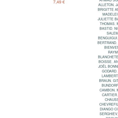
7,49 €
ALLETON
,
J
BRIGITTE 
MADELEI
JULIETTE B
THOMAS
,
BASTID
,
N
SALE
BENGUIGUI
BERTRAND
BIENVE
RAYM
BLANCHET
BOISSE
,
A
JOËL BON
GODARD
LAMBERT
BRAUN
,
GI
BUNDORF
CAMBON
,
CARTIER
CHAUS
CHEVREFI
DIANGO C
SERGHIEV