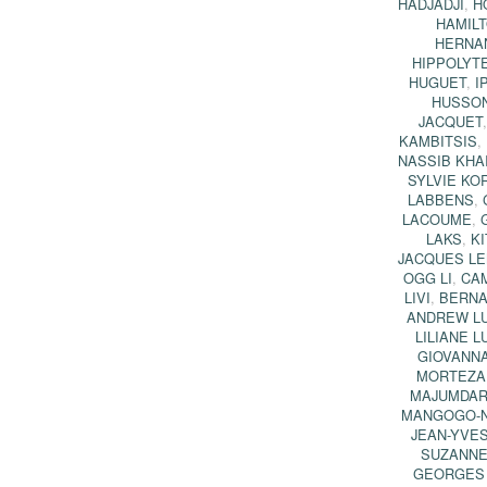
HADJADJI
,
H
HAMIL
HERNA
HIPPOLYT
HUGUET
,
I
HUSSO
JACQUET
KAMBITSIS
,
NASSIB KHA
SYLVIE KO
LABBENS
,
LACOUME
,
LAKS
,
KI
JACQUES L
OGG LI
,
CAM
LIVI
,
BERNA
ANDREW L
LILIANE L
GIOVANN
MORTEZA
MAJUMDA
MANGOGO-N
JEAN-YVE
SUZANNE
GEORGES