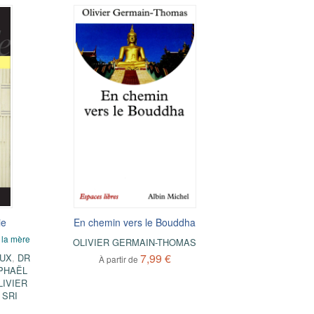
ie
En chemin vers le Bouddha
 la mère
OLIVIER GERMAIN-THOMAS
7,99 €
EUX
,
DR
À partir de
PHAËL
LIVIER
,
SRI