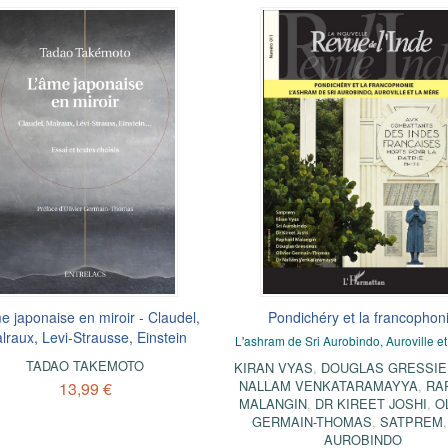
e japonaise en miroir - Claudel,
Pondichéry et la francophon
lraux, Levi-Strausse, Einstein
L'ashram de Sri Aurobindo, Auroville et
TADAO TAKEMOTO
KIRAN VYAS
,
DOUGLAS GRESSI
NALLAM VENKATARAMAYYA
,
RA
13,99 €
MALANGIN
,
DR KIREET JOSHI
,
O
GERMAIN-THOMAS
,
SATPREM
AUROBINDO