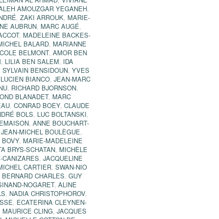
ALEH AMOUZGAR YEGANEH
,
ANDRÉ
,
ZAKI ARROUK
,
MARIE-
NE AUBRUN
,
MARC AUGÉ
,
ACCOT
,
MADELEINE BACKES-
MICHEL BALARD
,
MARIANNE
ICOLE BELMONT
,
AMOR BEN
M
,
LILIA BEN SALEM
,
IDA
,
SYLVAIN BENSIDOUN
,
YVES
,
LUCIEN BIANCO
,
JEAN-MARC
NU
,
RICHARD BJORNSON
,
OND BLANADET
,
MARC
EAU
,
CONRAD BOEY
,
CLAUDE
NDRÉ BOLS
,
LUC BOLTANSKI
,
NEMAISON
,
ANNE BOUCHART-
,
JEAN-MICHEL BOULÈGUE
,
 BOVY
,
MARIE-MADELEINE
TA BRYS-SCHATAN
,
MICHÈLE
-CANIZARES
,
JACQUELINE
MICHEL CARTIER
,
SWAN-NIO
,
BERNARD CHARLES
,
GUY
SINAND-NOGARET
,
ALINE
LS
,
NADIA CHRISTOPHOROV
,
ISSE
,
ECATERINA CLEYNEN-
,
MAURICE CLING
,
JACQUES