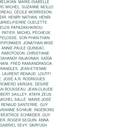
ELIKIAN
,
MARIE-ISABELLE
RC MICHEL
,
SUZANNE MOLLO
,
OREAU
,
CÉCILE MORRISSON
,
DIR
,
HENRY NATHAN
,
HENRI
BRIEL-PIERRE OUELETTE
,
ELOS PAPAZAKHARIOU
,
 PATIER
,
MICHEL PÊCHEUX
,
 PELOSSE
,
SON PHAN-THAN
,
 PIPONNIER
,
JONATHAN WISE
,
ANNIE-PAULE QUINSAC
,
S RABOTOSON
,
CHRISTIANE
OAHANGY RAJAONAH
,
SAÏDA
NANI
,
FRED RAMIANDRASOA
,
 RANDLES
,
JEAN-ETIENNE
,
LAURENT RENAUD
,
LOUTFI
E
,
JOSÉ A.R. RODRIGUES
,
ROMERO VARGAS
,
DÉSIRÉ
AN ROUSSEAU
,
JEAN-CLAUDE
BERT SAILLEY
,
ATAYA ZEUS
MICHEL SALLÉ
,
MARIE-JOSÉ
,
RENAUD SANTERRE
,
GUY
ARIANNE SCHAUB
,
INGEBORG
,
BÉATRICE SCHMIDER
,
GUY
ER
,
ROGER SEGUIN
,
ANNA
GABRIEL SEVY
,
DARYUSH