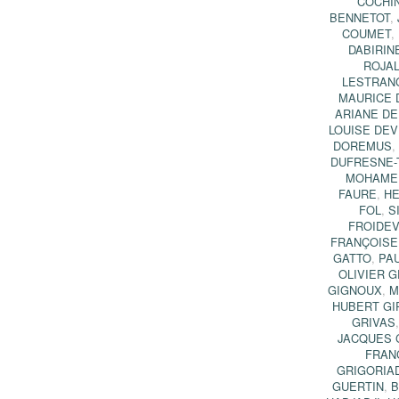
COCHI
BENNETOT
,
COUMET
,
DABIRI
ROJAL
LESTRAN
MAURICE 
ARIANE DE
LOUISE DEV
DOREMUS
DUFRESNE-
MOHAMED
FAURE
,
HE
FOL
,
S
FROIDE
FRANÇOISE
GATTO
,
PA
OLIVIER 
GIGNOUX
,
M
HUBERT GI
GRIVAS
JACQUES
FRAN
GRIGORIA
GUERTIN
,
B