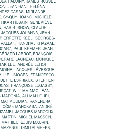
ODA HALOINY
,
JAMES RUSSEL
TON
,
JEAN HANI
,
HÉLÉNA
NDEZ-CASAS
,
MIRLANDE
E
,
SY-QUY HOANG
,
MICHÈLE
PTIKAR HUSAIN
,
GENEVIÈVE
N
,
HABIB ISHOW
,
CLAUDE
,
JACQUES JOUANNA
,
JEAN
PIERRETTE KEEL
,
GEORGES-
IRALLAH
,
HANDHAL KHAZAAL
,
RCARZ
,
PAUL KREMER
,
JEAN
GÉRARD LABROT
,
FRANÇOIS
GÉRARD LAGNEAU
,
MONIQUE
TAK LEE
,
ANDRÉE LEHOT
,
EMOINE
,
JACQUES LÉVESQUE
,
ILLE LIMOGES
,
FRANCESCO
DETTE LORRIAUX
,
STEPHEN
UCAS
,
FRANÇOISE LUGASSY
,
URÇAT
,
WILLIAM MAC LEAN
,
A MADONIA
,
ALI MAHJOUBI
,
 MAHMOUDIAN
,
RANENDRA
R
,
CÔME MANCKASA
,
ANDRÉ
ZAMBI
,
JACQUES MARCOUX
,
S MARTIN
,
MICHEL MASSON
,
 MATHIEU
,
LOUIS MAURIN
,
 MAZENOT
,
DIMITRI MEEKS
,