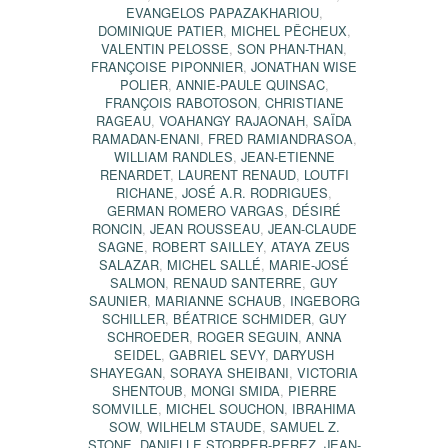
EVANGELOS PAPAZAKHARIOU
,
DOMINIQUE PATIER
,
MICHEL PÊCHEUX
,
VALENTIN PELOSSE
,
SON PHAN-THAN
,
FRANÇOISE PIPONNIER
,
JONATHAN WISE
POLIER
,
ANNIE-PAULE QUINSAC
,
FRANÇOIS RABOTOSON
,
CHRISTIANE
RAGEAU
,
VOAHANGY RAJAONAH
,
SAÏDA
RAMADAN-ENANI
,
FRED RAMIANDRASOA
,
WILLIAM RANDLES
,
JEAN-ETIENNE
RENARDET
,
LAURENT RENAUD
,
LOUTFI
RICHANE
,
JOSÉ A.R. RODRIGUES
,
GERMAN ROMERO VARGAS
,
DÉSIRÉ
RONCIN
,
JEAN ROUSSEAU
,
JEAN-CLAUDE
SAGNE
,
ROBERT SAILLEY
,
ATAYA ZEUS
SALAZAR
,
MICHEL SALLÉ
,
MARIE-JOSÉ
SALMON
,
RENAUD SANTERRE
,
GUY
SAUNIER
,
MARIANNE SCHAUB
,
INGEBORG
SCHILLER
,
BÉATRICE SCHMIDER
,
GUY
SCHROEDER
,
ROGER SEGUIN
,
ANNA
SEIDEL
,
GABRIEL SEVY
,
DARYUSH
SHAYEGAN
,
SORAYA SHEIBANI
,
VICTORIA
SHENTOUB
,
MONGI SMIDA
,
PIERRE
SOMVILLE
,
MICHEL SOUCHON
,
IBRAHIMA
SOW
,
WILHELM STAUDE
,
SAMUEL Z.
STONE
,
DANIELLE STORPER-PEREZ
,
JEAN-