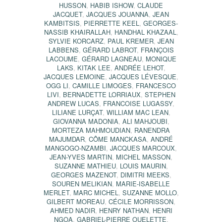
HUSSON
,
HABIB ISHOW
,
CLAUDE
JACQUET
,
JACQUES JOUANNA
,
JEAN
KAMBITSIS
,
PIERRETTE KEEL
,
GEORGES-
NASSIB KHAIRALLAH
,
HANDHAL KHAZAAL
,
SYLVIE KORCARZ
,
PAUL KREMER
,
JEAN
LABBENS
,
GÉRARD LABROT
,
FRANÇOIS
LACOUME
,
GÉRARD LAGNEAU
,
MONIQUE
LAKS
,
KITAK LEE
,
ANDRÉE LEHOT
,
JACQUES LEMOINE
,
JACQUES LÉVESQUE
,
OGG LI
,
CAMILLE LIMOGES
,
FRANCESCO
LIVI
,
BERNADETTE LORRIAUX
,
STEPHEN
ANDREW LUCAS
,
FRANCOISE LUGASSY
,
LILIANE LURÇAT
,
WILLIAM MAC LEAN
,
GIOVANNA MADONIA
,
ALI MAHJOUBI
,
MORTEZA MAHMOUDIAN
,
RANENDRA
MAJUMDAR
,
CÔME MANCKASA
,
ANDRÉ
MANGOGO-NZAMBI
,
JACQUES MARCOUX
,
JEAN-YVES MARTIN
,
MICHEL MASSON
,
SUZANNE MATHIEU
,
LOUIS MAURIN
,
GEORGES MAZENOT
,
DIMITRI MEEKS
,
SOUREN MELIKIAN
,
MARIE-ISABELLE
MERLET
,
MARC MICHEL
,
SUZANNE MOLLO
,
GILBERT MOREAU
,
CÉCILE MORRISSON
,
AHMED NADIR
,
HENRY NATHAN
,
HENRI
NGOA
,
GABRIEL-PIERRE OUELETTE
,