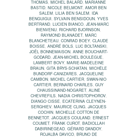
THOMAS
,
MICHEL BALARD
,
MARIANNE
BASTID
,
NICOLE BELMONT
,
AMOR BEN
SALEM
,
LILIA BEN SALEM
,
IDA
BENGUIGUI
,
SYLVAIN BENSIDOUN
,
YVES
BERTRAND
,
LUCIEN BIANCO
,
JEAN-MARC
BIENVENU
,
RICHARD BJORNSON
,
RAYMOND BLANADET
,
MARC
BLANCHETEAU
,
CONRAD BOEY
,
CLAUDE
BOISSE
,
ANDRÉ BOLS
,
LUC BOLTANSKI
,
JOËL BONNEMAISON
,
ANNE BOUCHART-
GODARD
,
JEAN-MICHEL BOULÈGUE
,
LAMBERT BOVY
,
MARIE-MADELEINE
BRAUN
,
GITA BRYS-SCHATAN
,
MICHÈLE
BUNDORF-CANIZARES
,
JACQUELINE
CAMBON
,
MICHEL CARTIER
,
SWAN-NIO
CARTIER
,
BERNARD CHARLES
,
GUY
CHAUSSINAND-NOGARET
,
ALINE
CHEVREFILS
,
NADIA CHRISTOPHOROV
,
DIANGO CISSE
,
ECATERINA CLEYNEN-
SERGHIEV
,
MAURICE CLING
,
JACQUES
COCHIN
,
MICHELLE COTTON DE
BENNETOT
,
JACQUES COULAND
,
ERNEST
COUMET
,
FRANK CUROT
,
BADIOLLAH
DABIRINEGEAD
,
GÉRARD DANDOY
,
ROJALBA DAVICO
,
BRUNO DE