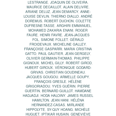
LESTRANGE
,
JOAQUIN DE OLIVEIRA
,
MAURICE DECAILLOT
,
ALAIN DELIVRE
,
ARIANE DELUZ
,
JEAN DEMARCY
,
ANNE-
LOUISE DEVLIN
,
THIERNO DIALLO
,
ANDRÉ
DOREMUS
,
ROBERT DUCHON
,
COLETTE
DUFRESNE-TASSE
,
ARGHIRI EMMANUEL
,
MOHAMED ZAKARIA ENANI
,
ROGER
FAURE
,
HENRI FAVRE
,
JEAN-JACQUES
FOL
,
SIMONE FOLLET
,
GÉRALD
FROIDEVAUX
,
MICHELINE GALLEY
,
FRANÇOISE GASPARRI
,
MARIA CRISTINA
GATTO
,
PAUL GAUTIER
,
JEAN GERGELY
,
OLIVIER GERMAIN-THOMAS
,
PHILIPPE
GIGNOUX
,
MICHEL GILLY
,
ROBERT GIROD
,
HUBERT GIROUX
,
VÉRONIQUE GODARD-
GRIVAS
,
CHRISTIAN GOUDINEAU
,
JACQUES GOUGOU
,
ARMELLE GOUPY
,
FRANÇOIS GRESLE
,
HÉLÈNE
GRIGORIADOU
,
YVES GUÉRIN
,
PIERRE
GUERTIN
,
BERNARD GUILLOT
,
HAMDANE
HADJADJI
,
HODA HALOINY
,
JAMES RUSSEL
HAMILTON
,
JEAN HANI
,
HÉLÉNA
HERNANDEZ-CASAS
,
MIRLANDE
HIPPOLYTE
,
SY-QUY HOANG
,
MICHÈLE
HUGUET
,
IPTIKAR HUSAIN
,
GENEVIÈVE