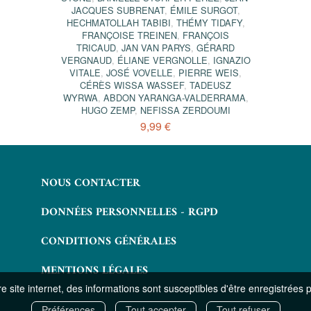
JACQUES SUBRENAT
,
ÉMILE SURGOT
,
HECHMATOLLAH TABIBI
,
THÉMY TIDAFY
,
FRANÇOISE TREINEN
,
FRANÇOIS
TRICAUD
,
JAN VAN PARYS
,
GÉRARD
VERGNAUD
,
ÉLIANE VERGNOLLE
,
IGNAZIO
VITALE
,
JOSÉ VOVELLE
,
PIERRE WEIS
,
CÉRÈS WISSA WASSEF
,
TADEUSZ
WYRWA
,
ABDON YARANGA-VALDERRAMA
,
HUGO ZEMP
,
NEFISSA ZERDOUMI
9,99 €
NOUS CONTACTER
DONNÉES PERSONNELLES - RGPD
CONDITIONS GÉNÉRALES
MENTIONS LÉGALES
 site internet, des informations sont susceptibles d'être enregistrées 
Préférences
Tout accepter
Tout refuser