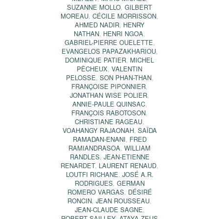
SUZANNE MOLLO
,
GILBERT
MOREAU
,
CÉCILE MORRISSON
,
AHMED NADIR
,
HENRY
NATHAN
,
HENRI NGOA
,
GABRIEL-PIERRE OUELETTE
,
EVANGELOS PAPAZAKHARIOU
,
DOMINIQUE PATIER
,
MICHEL
PÊCHEUX
,
VALENTIN
PELOSSE
,
SON PHAN-THAN
,
FRANÇOISE PIPONNIER
,
JONATHAN WISE POLIER
,
ANNIE-PAULE QUINSAC
,
FRANÇOIS RABOTOSON
,
CHRISTIANE RAGEAU
,
VOAHANGY RAJAONAH
,
SAÏDA
RAMADAN-ENANI
,
FRED
RAMIANDRASOA
,
WILLIAM
RANDLES
,
JEAN-ETIENNE
RENARDET
,
LAURENT RENAUD
,
LOUTFI RICHANE
,
JOSÉ A.R.
RODRIGUES
,
GERMAN
ROMERO VARGAS
,
DÉSIRÉ
RONCIN
,
JEAN ROUSSEAU
,
JEAN-CLAUDE SAGNE
,
ROBERT SAILLEY
,
ATAYA ZEUS