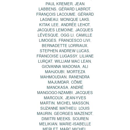
PAUL KREMER
,
JEAN
LABBENS
,
GÉRARD LABROT
,
FRANÇOIS LACOUME
,
GÉRARD
LAGNEAU
,
MONIQUE LAKS
,
KITAK LEE
,
ANDRÉE LEHOT
,
JACQUES LEMOINE
,
JACQUES
LÉVESQUE
,
OGG LI
,
CAMILLE
LIMOGES
,
FRANCESCO LIVI
,
BERNADETTE LORRIAUX
,
STEPHEN ANDREW LUCAS
,
FRANCOISE LUGASSY
,
LILIANE
LURÇAT
,
WILLIAM MAC LEAN
,
GIOVANNA MADONIA
,
ALI
MAHJOUBI
,
MORTEZA
MAHMOUDIAN
,
RANENDRA
MAJUMDAR
,
CÔME
MANCKASA
,
ANDRÉ
MANGOGO-NZAMBI
,
JACQUES
MARCOUX
,
JEAN-YVES
MARTIN
,
MICHEL MASSON
,
SUZANNE MATHIEU
,
LOUIS
MAURIN
,
GEORGES MAZENOT
,
DIMITRI MEEKS
,
SOUREN
MELIKIAN
,
MARIE-ISABELLE
MERLET
,
MARC MICHEL
,