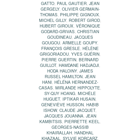
GATTO
,
PAUL GAUTIER
,
JEAN
GERGELY
,
OLIVIER GERMAIN-
THOMAS
,
PHILIPPE GIGNOUX
,
MICHEL GILLY
,
ROBERT GIROD
,
HUBERT GIROUX
,
VÉRONIQUE
GODARD-GRIVAS
,
CHRISTIAN
GOUDINEAU
,
JACQUES
GOUGOU
,
ARMELLE GOUPY
,
FRANÇOIS GRESLE
,
HÉLÈNE
GRIGORIADOU
,
YVES GUÉRIN
,
PIERRE GUERTIN
,
BERNARD
GUILLOT
,
HAMDANE HADJADJI
,
HODA HALOINY
,
JAMES
RUSSEL HAMILTON
,
JEAN
HANI
,
HÉLÉNA HERNANDEZ-
CASAS
,
MIRLANDE HIPPOLYTE
,
SY-QUY HOANG
,
MICHÈLE
HUGUET
,
IPTIKAR HUSAIN
,
GENEVIÈVE HUSSON
,
HABIB
ISHOW
,
CLAUDE JACQUET
,
JACQUES JOUANNA
,
JEAN
KAMBITSIS
,
PIERRETTE KEEL
,
GEORGES-NASSIB
KHAIRALLAH
,
HANDHAL
KHAZAAL
,
SYLVIE KORCARZ
,