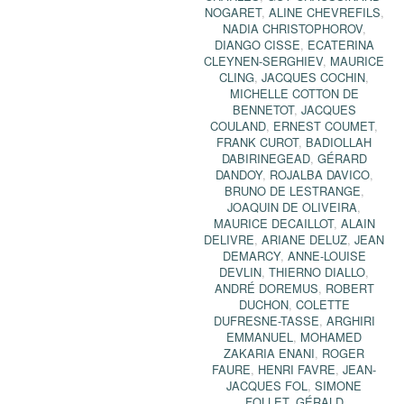
NOGARET
,
ALINE CHEVREFILS
,
NADIA CHRISTOPHOROV
,
DIANGO CISSE
,
ECATERINA
CLEYNEN-SERGHIEV
,
MAURICE
CLING
,
JACQUES COCHIN
,
MICHELLE COTTON DE
BENNETOT
,
JACQUES
COULAND
,
ERNEST COUMET
,
FRANK CUROT
,
BADIOLLAH
DABIRINEGEAD
,
GÉRARD
DANDOY
,
ROJALBA DAVICO
,
BRUNO DE LESTRANGE
,
JOAQUIN DE OLIVEIRA
,
MAURICE DECAILLOT
,
ALAIN
DELIVRE
,
ARIANE DELUZ
,
JEAN
DEMARCY
,
ANNE-LOUISE
DEVLIN
,
THIERNO DIALLO
,
ANDRÉ DOREMUS
,
ROBERT
DUCHON
,
COLETTE
DUFRESNE-TASSE
,
ARGHIRI
EMMANUEL
,
MOHAMED
ZAKARIA ENANI
,
ROGER
FAURE
,
HENRI FAVRE
,
JEAN-
JACQUES FOL
,
SIMONE
FOLLET
,
GÉRALD