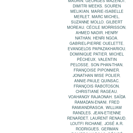
MAURIN
,
GEORGES MAZENOT
,
DIMITRI MEEKS
,
SOUREN
MELIKIAN
,
MARIE-ISABELLE
MERLET
,
MARC MICHEL
,
SUZANNE MOLLO
,
GILBERT
MOREAU
,
CÉCILE MORRISSON
,
AHMED NADIR
,
HENRY
NATHAN
,
HENRI NGOA
,
GABRIEL-PIERRE OUELETTE
,
EVANGELOS PAPAZAKHARIOU
,
DOMINIQUE PATIER
,
MICHEL
PÊCHEUX
,
VALENTIN
PELOSSE
,
SON PHAN-THAN
,
FRANÇOISE PIPONNIER
,
JONATHAN WISE POLIER
,
ANNIE-PAULE QUINSAC
,
FRANÇOIS RABOTOSON
,
CHRISTIANE RAGEAU
,
VOAHANGY RAJAONAH
,
SAÏDA
RAMADAN-ENANI
,
FRED
RAMIANDRASOA
,
WILLIAM
RANDLES
,
JEAN-ETIENNE
RENARDET
,
LAURENT RENAUD
,
LOUTFI RICHANE
,
JOSÉ A.R.
RODRIGUES
,
GERMAN