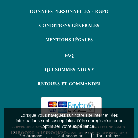
DONNÉES PERSONNELLES - RGPD
CONDITIONS GÉNÉRALES
MENTIONS LÉGALES
FAQ
QUI SOMMES-NOUS ?
RETOURS ET COMMANDES
Lorsque vous naviguez sur notre site internet, des
informations sont susceptibles d'être enregistrées pour
optimiser votre expérience.
COPYRIGHT © 2026 LAVOISIER ET NUXOS PUBLISHING TECHNOLOGIES.
IZIBOOK®
IZIBOOKS®
ET
SONT DES MARQUES DÉPOSÉES DE LA
Préférences
Tout accepter
Tout refuser