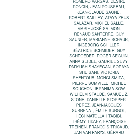
ROMERO VARGAS
,
DÉSIRÉ
RONCIN
,
JEAN ROUSSEAU
,
JEAN-CLAUDE SAGNE
,
ROBERT SAILLEY
,
ATAYA ZEUS
SALAZAR
,
MICHEL SALLÉ
,
MARIE-JOSÉ SALMON
,
RENAUD SANTERRE
,
GUY
SAUNIER
,
MARIANNE SCHAUB
,
INGEBORG SCHILLER
,
BÉATRICE SCHMIDER
,
GUY
SCHROEDER
,
ROGER SEGUIN
,
ANNA SEIDEL
,
GABRIEL SEVY
,
DARYUSH SHAYEGAN
,
SORAYA
SHEIBANI
,
VICTORIA
SHENTOUB
,
MONGI SMIDA
,
PIERRE SOMVILLE
,
MICHEL
SOUCHON
,
IBRAHIMA SOW
,
WILHELM STAUDE
,
SAMUEL Z.
STONE
,
DANIELLE STORPER-
PEREZ
,
JEAN-JACQUES
SUBRENAT
,
ÉMILE SURGOT
,
HECHMATOLLAH TABIBI
,
THÉMY TIDAFY
,
FRANÇOISE
TREINEN
,
FRANÇOIS TRICAUD
,
JAN VAN PARYS
,
GÉRARD