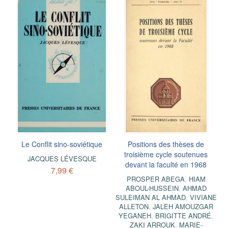
Le Conflit sino-soviétique
Positions des thèses de
troisième cycle soutenues
JACQUES LÉVESQUE
devant la faculté en 1968
7,99 €
PROSPER ABEGA
,
HIAM
ABOUL-HUSSEIN
,
AHMAD
SULEIMAN AL AHMAD
,
VIVIANE
ALLETON
,
JALEH AMOUZGAR
YEGANEH
,
BRIGITTE ANDRÉ
,
ZAKI ARROUK
,
MARIE-