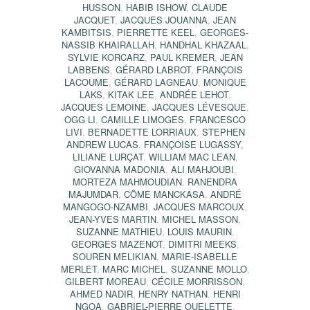
HUSSON
,
HABIB ISHOW
,
CLAUDE
JACQUET
,
JACQUES JOUANNA
,
JEAN
KAMBITSIS
,
PIERRETTE KEEL
,
GEORGES-
NASSIB KHAIRALLAH
,
HANDHAL KHAZAAL
,
SYLVIE KORCARZ
,
PAUL KREMER
,
JEAN
LABBENS
,
GÉRARD LABROT
,
FRANÇOIS
LACOUME
,
GÉRARD LAGNEAU
,
MONIQUE
LAKS
,
KITAK LEE
,
ANDRÉE LEHOT
,
JACQUES LEMOINE
,
JACQUES LÉVESQUE
,
OGG LI
,
CAMILLE LIMOGES
,
FRANCESCO
LIVI
,
BERNADETTE LORRIAUX
,
STEPHEN
ANDREW LUCAS
,
FRANÇOISE LUGASSY
,
LILIANE LURÇAT
,
WILLIAM MAC LEAN
,
GIOVANNA MADONIA
,
ALI MAHJOUBI
,
MORTEZA MAHMOUDIAN
,
RANENDRA
MAJUMDAR
,
CÔME MANCKASA
,
ANDRÉ
MANGOGO-NZAMBI
,
JACQUES MARCOUX
,
JEAN-YVES MARTIN
,
MICHEL MASSON
,
SUZANNE MATHIEU
,
LOUIS MAURIN
,
GEORGES MAZENOT
,
DIMITRI MEEKS
,
SOUREN MELIKIAN
,
MARIE-ISABELLE
MERLET
,
MARC MICHEL
,
SUZANNE MOLLO
,
GILBERT MOREAU
,
CÉCILE MORRISSON
,
AHMED NADIR
,
HENRY NATHAN
,
HENRI
NGOA
,
GABRIEL-PIERRE OUELETTE
,