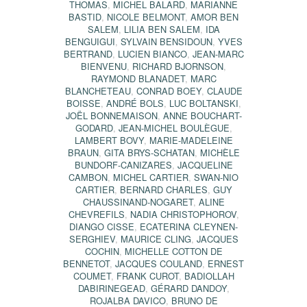
THOMAS
,
MICHEL BALARD
,
MARIANNE
BASTID
,
NICOLE BELMONT
,
AMOR BEN
SALEM
,
LILIA BEN SALEM
,
IDA
BENGUIGUI
,
SYLVAIN BENSIDOUN
,
YVES
BERTRAND
,
LUCIEN BIANCO
,
JEAN-MARC
BIENVENU
,
RICHARD BJORNSON
,
RAYMOND BLANADET
,
MARC
BLANCHETEAU
,
CONRAD BOEY
,
CLAUDE
BOISSE
,
ANDRÉ BOLS
,
LUC BOLTANSKI
,
JOËL BONNEMAISON
,
ANNE BOUCHART-
GODARD
,
JEAN-MICHEL BOULÈGUE
,
LAMBERT BOVY
,
MARIE-MADELEINE
BRAUN
,
GITA BRYS-SCHATAN
,
MICHÈLE
BUNDORF-CANIZARES
,
JACQUELINE
CAMBON
,
MICHEL CARTIER
,
SWAN-NIO
CARTIER
,
BERNARD CHARLES
,
GUY
CHAUSSINAND-NOGARET
,
ALINE
CHEVREFILS
,
NADIA CHRISTOPHOROV
,
DIANGO CISSE
,
ECATERINA CLEYNEN-
SERGHIEV
,
MAURICE CLING
,
JACQUES
COCHIN
,
MICHELLE COTTON DE
BENNETOT
,
JACQUES COULAND
,
ERNEST
COUMET
,
FRANK CUROT
,
BADIOLLAH
DABIRINEGEAD
,
GÉRARD DANDOY
,
ROJALBA DAVICO
,
BRUNO DE