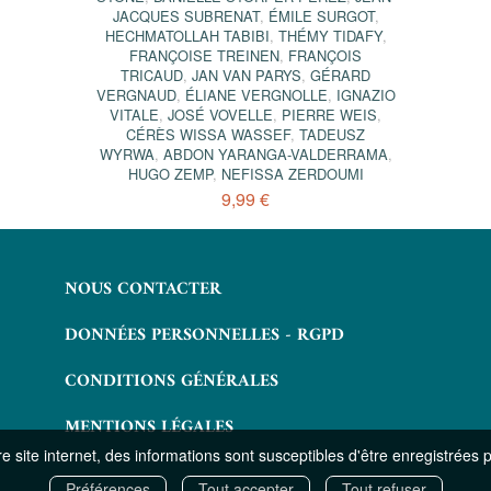
JACQUES SUBRENAT
,
ÉMILE SURGOT
,
HECHMATOLLAH TABIBI
,
THÉMY TIDAFY
,
FRANÇOISE TREINEN
,
FRANÇOIS
TRICAUD
,
JAN VAN PARYS
,
GÉRARD
VERGNAUD
,
ÉLIANE VERGNOLLE
,
IGNAZIO
VITALE
,
JOSÉ VOVELLE
,
PIERRE WEIS
,
CÉRÈS WISSA WASSEF
,
TADEUSZ
WYRWA
,
ABDON YARANGA-VALDERRAMA
,
HUGO ZEMP
,
NEFISSA ZERDOUMI
9,99 €
NOUS CONTACTER
DONNÉES PERSONNELLES - RGPD
CONDITIONS GÉNÉRALES
MENTIONS LÉGALES
 site internet, des informations sont susceptibles d'être enregistrées 
Préférences
Tout accepter
Tout refuser