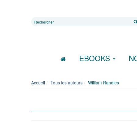
Rechercher
sur
le
site
EBOOKS
N
Accueil
Tous les auteurs
William Randles