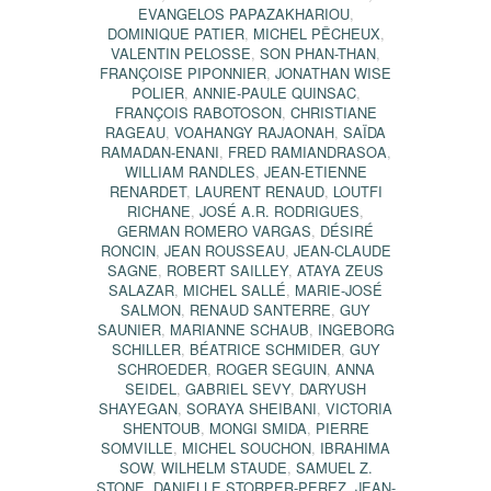
EVANGELOS PAPAZAKHARIOU
,
DOMINIQUE PATIER
,
MICHEL PÊCHEUX
,
VALENTIN PELOSSE
,
SON PHAN-THAN
,
FRANÇOISE PIPONNIER
,
JONATHAN WISE
POLIER
,
ANNIE-PAULE QUINSAC
,
FRANÇOIS RABOTOSON
,
CHRISTIANE
RAGEAU
,
VOAHANGY RAJAONAH
,
SAÏDA
RAMADAN-ENANI
,
FRED RAMIANDRASOA
,
WILLIAM RANDLES
,
JEAN-ETIENNE
RENARDET
,
LAURENT RENAUD
,
LOUTFI
RICHANE
,
JOSÉ A.R. RODRIGUES
,
GERMAN ROMERO VARGAS
,
DÉSIRÉ
RONCIN
,
JEAN ROUSSEAU
,
JEAN-CLAUDE
SAGNE
,
ROBERT SAILLEY
,
ATAYA ZEUS
SALAZAR
,
MICHEL SALLÉ
,
MARIE-JOSÉ
SALMON
,
RENAUD SANTERRE
,
GUY
SAUNIER
,
MARIANNE SCHAUB
,
INGEBORG
SCHILLER
,
BÉATRICE SCHMIDER
,
GUY
SCHROEDER
,
ROGER SEGUIN
,
ANNA
SEIDEL
,
GABRIEL SEVY
,
DARYUSH
SHAYEGAN
,
SORAYA SHEIBANI
,
VICTORIA
SHENTOUB
,
MONGI SMIDA
,
PIERRE
SOMVILLE
,
MICHEL SOUCHON
,
IBRAHIMA
SOW
,
WILHELM STAUDE
,
SAMUEL Z.
STONE
,
DANIELLE STORPER-PEREZ
,
JEAN-