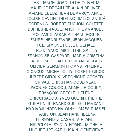
LESTRANGE
,
JOAQUIN DE OLIVEIRA
,
MAURICE DECAILLOT
,
ALAIN DELIVRE
,
ARIANE DELUZ
,
JEAN DEMARCY
,
ANNE-
LOUISE DEVLIN
,
THIERNO DIALLO
,
ANDRÉ
DOREMUS
,
ROBERT DUCHON
,
COLETTE
DUFRESNE-TASSE
,
ARGHIRI EMMANUEL
,
MOHAMED ZAKARIA ENANI
,
ROGER
FAURE
,
HENRI FAVRE
,
JEAN-JACQUES
FOL
,
SIMONE FOLLET
,
GÉRALD
FROIDEVAUX
,
MICHELINE GALLEY
,
FRANÇOISE GASPARRI
,
MARIA CRISTINA
GATTO
,
PAUL GAUTIER
,
JEAN GERGELY
,
OLIVIER GERMAIN-THOMAS
,
PHILIPPE
GIGNOUX
,
MICHEL GILLY
,
ROBERT GIROD
,
HUBERT GIROUX
,
VÉRONIQUE GODARD-
GRIVAS
,
CHRISTIAN GOUDINEAU
,
JACQUES GOUGOU
,
ARMELLE GOUPY
,
FRANÇOIS GRESLE
,
HÉLÈNE
GRIGORIADOU
,
YVES GUÉRIN
,
PIERRE
GUERTIN
,
BERNARD GUILLOT
,
HAMDANE
HADJADJI
,
HODA HALOINY
,
JAMES RUSSEL
HAMILTON
,
JEAN HANI
,
HÉLÉNA
HERNANDEZ-CASAS
,
MIRLANDE
HIPPOLYTE
,
SY-QUY HOANG
,
MICHÈLE
HUGUET
,
IPTIKAR HUSAIN
,
GENEVIÈVE