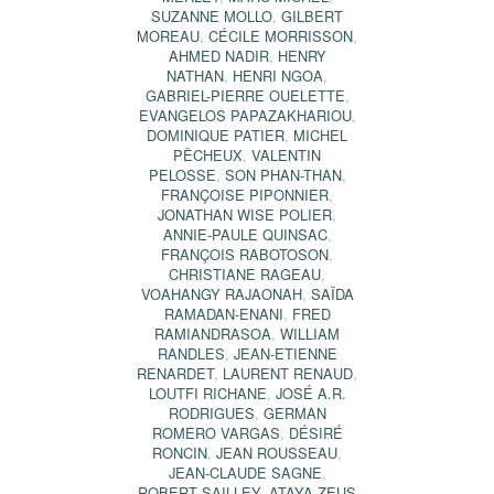
SUZANNE MOLLO
,
GILBERT
MOREAU
,
CÉCILE MORRISSON
,
AHMED NADIR
,
HENRY
NATHAN
,
HENRI NGOA
,
GABRIEL-PIERRE OUELETTE
,
EVANGELOS PAPAZAKHARIOU
,
DOMINIQUE PATIER
,
MICHEL
PÊCHEUX
,
VALENTIN
PELOSSE
,
SON PHAN-THAN
,
FRANÇOISE PIPONNIER
,
JONATHAN WISE POLIER
,
ANNIE-PAULE QUINSAC
,
FRANÇOIS RABOTOSON
,
CHRISTIANE RAGEAU
,
VOAHANGY RAJAONAH
,
SAÏDA
RAMADAN-ENANI
,
FRED
RAMIANDRASOA
,
WILLIAM
RANDLES
,
JEAN-ETIENNE
RENARDET
,
LAURENT RENAUD
,
LOUTFI RICHANE
,
JOSÉ A.R.
RODRIGUES
,
GERMAN
ROMERO VARGAS
,
DÉSIRÉ
RONCIN
,
JEAN ROUSSEAU
,
JEAN-CLAUDE SAGNE
,
ROBERT SAILLEY
,
ATAYA ZEUS