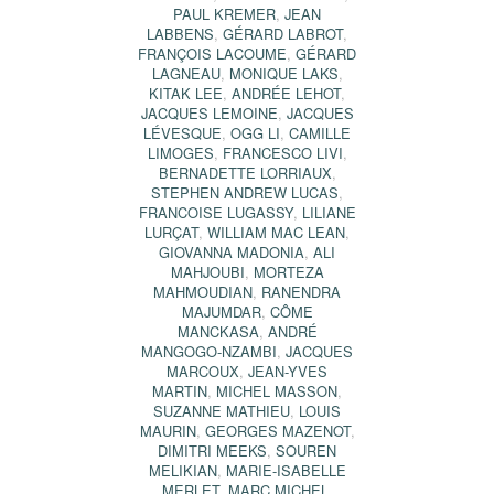
PAUL KREMER
,
JEAN
LABBENS
,
GÉRARD LABROT
,
FRANÇOIS LACOUME
,
GÉRARD
LAGNEAU
,
MONIQUE LAKS
,
KITAK LEE
,
ANDRÉE LEHOT
,
JACQUES LEMOINE
,
JACQUES
LÉVESQUE
,
OGG LI
,
CAMILLE
LIMOGES
,
FRANCESCO LIVI
,
BERNADETTE LORRIAUX
,
STEPHEN ANDREW LUCAS
,
FRANCOISE LUGASSY
,
LILIANE
LURÇAT
,
WILLIAM MAC LEAN
,
GIOVANNA MADONIA
,
ALI
MAHJOUBI
,
MORTEZA
MAHMOUDIAN
,
RANENDRA
MAJUMDAR
,
CÔME
MANCKASA
,
ANDRÉ
MANGOGO-NZAMBI
,
JACQUES
MARCOUX
,
JEAN-YVES
MARTIN
,
MICHEL MASSON
,
SUZANNE MATHIEU
,
LOUIS
MAURIN
,
GEORGES MAZENOT
,
DIMITRI MEEKS
,
SOUREN
MELIKIAN
,
MARIE-ISABELLE
MERLET
,
MARC MICHEL
,