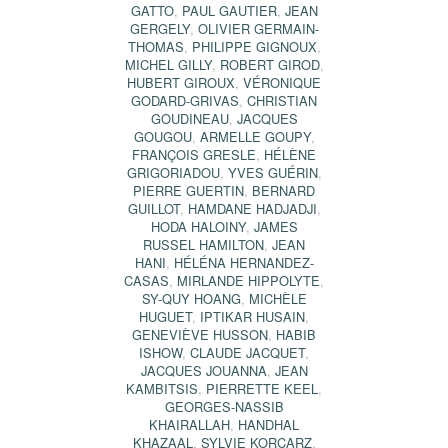
GATTO
,
PAUL GAUTIER
,
JEAN
GERGELY
,
OLIVIER GERMAIN-
THOMAS
,
PHILIPPE GIGNOUX
,
MICHEL GILLY
,
ROBERT GIROD
,
HUBERT GIROUX
,
VÉRONIQUE
GODARD-GRIVAS
,
CHRISTIAN
GOUDINEAU
,
JACQUES
GOUGOU
,
ARMELLE GOUPY
,
FRANÇOIS GRESLE
,
HÉLÈNE
GRIGORIADOU
,
YVES GUÉRIN
,
PIERRE GUERTIN
,
BERNARD
GUILLOT
,
HAMDANE HADJADJI
,
HODA HALOINY
,
JAMES
RUSSEL HAMILTON
,
JEAN
HANI
,
HÉLÉNA HERNANDEZ-
CASAS
,
MIRLANDE HIPPOLYTE
,
SY-QUY HOANG
,
MICHÈLE
HUGUET
,
IPTIKAR HUSAIN
,
GENEVIÈVE HUSSON
,
HABIB
ISHOW
,
CLAUDE JACQUET
,
JACQUES JOUANNA
,
JEAN
KAMBITSIS
,
PIERRETTE KEEL
,
GEORGES-NASSIB
KHAIRALLAH
,
HANDHAL
KHAZAAL
,
SYLVIE KORCARZ
,