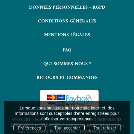
DONNÉES PERSONNELLES - RGPD
CONDITIONS GÉNÉRALES
MENTIONS LÉGALES
FAQ
QUI SOMMES-NOUS ?
RETOURS ET COMMANDES
Lorsque vous naviguez sur notre site internet, des
informations sont susceptibles d'être enregistrées pour
optimiser votre expérience.
COPYRIGHT © 2026 LAVOISIER ET NUXOS PUBLISHING TECHNOLOGIES.
IZIBOOK®
IZIBOOKS®
ET
SONT DES MARQUES DÉPOSÉES DE LA
Préférences
Tout accepter
Tout refuser
NUXOS PUBLISHING TECHNOLOGIES
SOCIÉTÉ
.