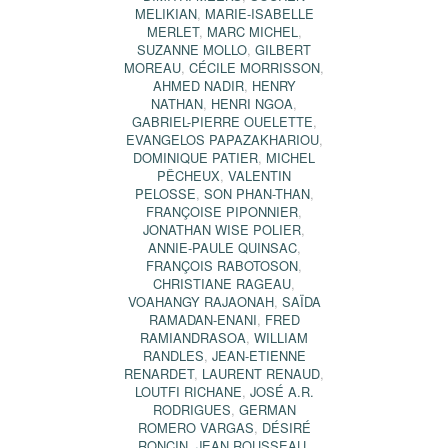
MELIKIAN
,
MARIE-ISABELLE
MERLET
,
MARC MICHEL
,
SUZANNE MOLLO
,
GILBERT
MOREAU
,
CÉCILE MORRISSON
,
AHMED NADIR
,
HENRY
NATHAN
,
HENRI NGOA
,
GABRIEL-PIERRE OUELETTE
,
EVANGELOS PAPAZAKHARIOU
,
DOMINIQUE PATIER
,
MICHEL
PÊCHEUX
,
VALENTIN
PELOSSE
,
SON PHAN-THAN
,
FRANÇOISE PIPONNIER
,
JONATHAN WISE POLIER
,
ANNIE-PAULE QUINSAC
,
FRANÇOIS RABOTOSON
,
CHRISTIANE RAGEAU
,
VOAHANGY RAJAONAH
,
SAÏDA
RAMADAN-ENANI
,
FRED
RAMIANDRASOA
,
WILLIAM
RANDLES
,
JEAN-ETIENNE
RENARDET
,
LAURENT RENAUD
,
LOUTFI RICHANE
,
JOSÉ A.R.
RODRIGUES
,
GERMAN
ROMERO VARGAS
,
DÉSIRÉ
RONCIN
,
JEAN ROUSSEAU
,