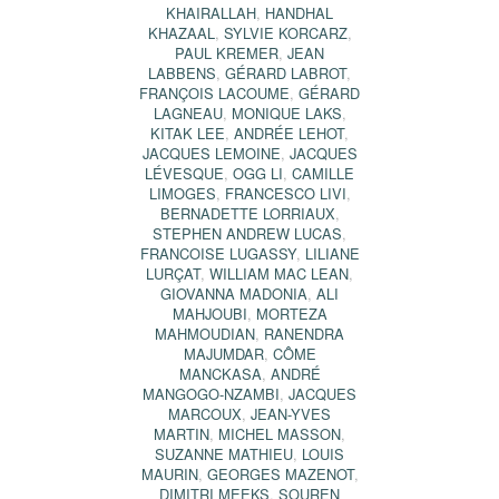
KHAIRALLAH
,
HANDHAL
KHAZAAL
,
SYLVIE KORCARZ
,
PAUL KREMER
,
JEAN
LABBENS
,
GÉRARD LABROT
,
FRANÇOIS LACOUME
,
GÉRARD
LAGNEAU
,
MONIQUE LAKS
,
KITAK LEE
,
ANDRÉE LEHOT
,
JACQUES LEMOINE
,
JACQUES
LÉVESQUE
,
OGG LI
,
CAMILLE
LIMOGES
,
FRANCESCO LIVI
,
BERNADETTE LORRIAUX
,
STEPHEN ANDREW LUCAS
,
FRANCOISE LUGASSY
,
LILIANE
LURÇAT
,
WILLIAM MAC LEAN
,
GIOVANNA MADONIA
,
ALI
MAHJOUBI
,
MORTEZA
MAHMOUDIAN
,
RANENDRA
MAJUMDAR
,
CÔME
MANCKASA
,
ANDRÉ
MANGOGO-NZAMBI
,
JACQUES
MARCOUX
,
JEAN-YVES
MARTIN
,
MICHEL MASSON
,
SUZANNE MATHIEU
,
LOUIS
MAURIN
,
GEORGES MAZENOT
,
DIMITRI MEEKS
,
SOUREN