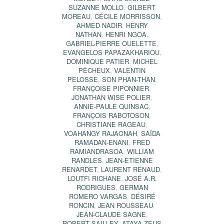
SUZANNE MOLLO
,
GILBERT
MOREAU
,
CÉCILE MORRISSON
,
AHMED NADIR
,
HENRY
NATHAN
,
HENRI NGOA
,
GABRIEL-PIERRE OUELETTE
,
EVANGELOS PAPAZAKHARIOU
,
DOMINIQUE PATIER
,
MICHEL
PÊCHEUX
,
VALENTIN
PELOSSE
,
SON PHAN-THAN
,
FRANÇOISE PIPONNIER
,
JONATHAN WISE POLIER
,
ANNIE-PAULE QUINSAC
,
FRANÇOIS RABOTOSON
,
CHRISTIANE RAGEAU
,
VOAHANGY RAJAONAH
,
SAÏDA
RAMADAN-ENANI
,
FRED
RAMIANDRASOA
,
WILLIAM
RANDLES
,
JEAN-ETIENNE
RENARDET
,
LAURENT RENAUD
,
LOUTFI RICHANE
,
JOSÉ A.R.
RODRIGUES
,
GERMAN
ROMERO VARGAS
,
DÉSIRÉ
RONCIN
,
JEAN ROUSSEAU
,
JEAN-CLAUDE SAGNE
,
ROBERT SAILLEY
,
ATAYA ZEUS