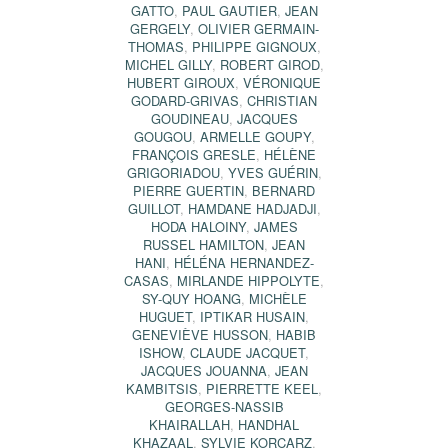
GATTO
,
PAUL GAUTIER
,
JEAN
GERGELY
,
OLIVIER GERMAIN-
THOMAS
,
PHILIPPE GIGNOUX
,
MICHEL GILLY
,
ROBERT GIROD
,
HUBERT GIROUX
,
VÉRONIQUE
GODARD-GRIVAS
,
CHRISTIAN
GOUDINEAU
,
JACQUES
GOUGOU
,
ARMELLE GOUPY
,
FRANÇOIS GRESLE
,
HÉLÈNE
GRIGORIADOU
,
YVES GUÉRIN
,
PIERRE GUERTIN
,
BERNARD
GUILLOT
,
HAMDANE HADJADJI
,
HODA HALOINY
,
JAMES
RUSSEL HAMILTON
,
JEAN
HANI
,
HÉLÉNA HERNANDEZ-
CASAS
,
MIRLANDE HIPPOLYTE
,
SY-QUY HOANG
,
MICHÈLE
HUGUET
,
IPTIKAR HUSAIN
,
GENEVIÈVE HUSSON
,
HABIB
ISHOW
,
CLAUDE JACQUET
,
JACQUES JOUANNA
,
JEAN
KAMBITSIS
,
PIERRETTE KEEL
,
GEORGES-NASSIB
KHAIRALLAH
,
HANDHAL
KHAZAAL
,
SYLVIE KORCARZ
,