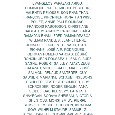
EVANGELOS PAPAZAKHARIOU
,
DOMINIQUE PATIER
,
MICHEL PÊCHEUX
,
VALENTIN PELOSSE
,
SON PHAN-THAN
,
FRANÇOISE PIPONNIER
,
JONATHAN WISE
POLIER
,
ANNIE-PAULE QUINSAC
,
FRANÇOIS RABOTOSON
,
CHRISTIANE
RAGEAU
,
VOAHANGY RAJAONAH
,
SAÏDA
RAMADAN-ENANI
,
FRED RAMIANDRASOA
,
WILLIAM RANDLES
,
JEAN-ETIENNE
RENARDET
,
LAURENT RENAUD
,
LOUTFI
RICHANE
,
JOSÉ A.R. RODRIGUES
,
GERMAN ROMERO VARGAS
,
DÉSIRÉ
RONCIN
,
JEAN ROUSSEAU
,
JEAN-CLAUDE
SAGNE
,
ROBERT SAILLEY
,
ATAYA ZEUS
SALAZAR
,
MICHEL SALLÉ
,
MARIE-JOSÉ
SALMON
,
RENAUD SANTERRE
,
GUY
SAUNIER
,
MARIANNE SCHAUB
,
INGEBORG
SCHILLER
,
BÉATRICE SCHMIDER
,
GUY
SCHROEDER
,
ROGER SEGUIN
,
ANNA
SEIDEL
,
GABRIEL SEVY
,
DARYUSH
SHAYEGAN
,
SORAYA SHEIBANI
,
VICTORIA
SHENTOUB
,
MONGI SMIDA
,
PIERRE
SOMVILLE
,
MICHEL SOUCHON
,
IBRAHIMA
SOW
,
WILHELM STAUDE
,
SAMUEL Z.
STONE
,
DANIELLE STORPER-PEREZ
,
JEAN-