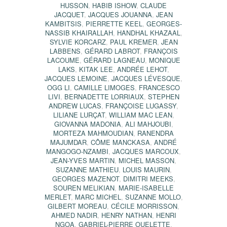
HUSSON
,
HABIB ISHOW
,
CLAUDE
JACQUET
,
JACQUES JOUANNA
,
JEAN
KAMBITSIS
,
PIERRETTE KEEL
,
GEORGES-
NASSIB KHAIRALLAH
,
HANDHAL KHAZAAL
,
SYLVIE KORCARZ
,
PAUL KREMER
,
JEAN
LABBENS
,
GÉRARD LABROT
,
FRANÇOIS
LACOUME
,
GÉRARD LAGNEAU
,
MONIQUE
LAKS
,
KITAK LEE
,
ANDRÉE LEHOT
,
JACQUES LEMOINE
,
JACQUES LÉVESQUE
,
OGG LI
,
CAMILLE LIMOGES
,
FRANCESCO
LIVI
,
BERNADETTE LORRIAUX
,
STEPHEN
ANDREW LUCAS
,
FRANÇOISE LUGASSY
,
LILIANE LURÇAT
,
WILLIAM MAC LEAN
,
GIOVANNA MADONIA
,
ALI MAHJOUBI
,
MORTEZA MAHMOUDIAN
,
RANENDRA
MAJUMDAR
,
CÔME MANCKASA
,
ANDRÉ
MANGOGO-NZAMBI
,
JACQUES MARCOUX
,
JEAN-YVES MARTIN
,
MICHEL MASSON
,
SUZANNE MATHIEU
,
LOUIS MAURIN
,
GEORGES MAZENOT
,
DIMITRI MEEKS
,
SOUREN MELIKIAN
,
MARIE-ISABELLE
MERLET
,
MARC MICHEL
,
SUZANNE MOLLO
,
GILBERT MOREAU
,
CÉCILE MORRISSON
,
AHMED NADIR
,
HENRY NATHAN
,
HENRI
NGOA
,
GABRIEL-PIERRE OUELETTE
,