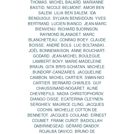
THOMAS
,
MICHEL BALARD
,
MARIANNE
BASTID
,
NICOLE BELMONT
,
AMOR BEN
SALEM
,
LILIA BEN SALEM
,
IDA
BENGUIGUI
,
SYLVAIN BENSIDOUN
,
YVES
BERTRAND
,
LUCIEN BIANCO
,
JEAN-MARC
BIENVENU
,
RICHARD BJORNSON
,
RAYMOND BLANADET
,
MARC
BLANCHETEAU
,
CONRAD BOEY
,
CLAUDE
BOISSE
,
ANDRÉ BOLS
,
LUC BOLTANSKI
,
JOËL BONNEMAISON
,
ANNE BOUCHART-
GODARD
,
JEAN-MICHEL BOULÈGUE
,
LAMBERT BOVY
,
MARIE-MADELEINE
BRAUN
,
GITA BRYS-SCHATAN
,
MICHÈLE
BUNDORF-CANIZARES
,
JACQUELINE
CAMBON
,
MICHEL CARTIER
,
SWAN-NIO
CARTIER
,
BERNARD CHARLES
,
GUY
CHAUSSINAND-NOGARET
,
ALINE
CHEVREFILS
,
NADIA CHRISTOPHOROV
,
DIANGO CISSE
,
ECATERINA CLEYNEN-
SERGHIEV
,
MAURICE CLING
,
JACQUES
COCHIN
,
MICHELLE COTTON DE
BENNETOT
,
JACQUES COULAND
,
ERNEST
COUMET
,
FRANK CUROT
,
BADIOLLAH
DABIRINEGEAD
,
GÉRARD DANDOY
,
ROJALBA DAVICO
,
BRUNO DE