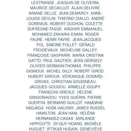
LESTRANGE
,
JOAQUIN DE OLIVEIRA
,
MAURICE DECAILLOT
,
ALAIN DELIVRE
,
ARIANE DELUZ
,
JEAN DEMARCY
,
ANNE-
LOUISE DEVLIN
,
THIERNO DIALLO
,
ANDRÉ
DOREMUS
,
ROBERT DUCHON
,
COLETTE
DUFRESNE-TASSE
,
ARGHIRI EMMANUEL
,
MOHAMED ZAKARIA ENANI
,
ROGER
FAURE
,
HENRI FAVRE
,
JEAN-JACQUES
FOL
,
SIMONE FOLLET
,
GÉRALD
FROIDEVAUX
,
MICHELINE GALLEY
,
FRANÇOISE GASPARRI
,
MARIA CRISTINA
GATTO
,
PAUL GAUTIER
,
JEAN GERGELY
,
OLIVIER GERMAIN-THOMAS
,
PHILIPPE
GIGNOUX
,
MICHEL GILLY
,
ROBERT GIROD
,
HUBERT GIROUX
,
VÉRONIQUE GODARD-
GRIVAS
,
CHRISTIAN GOUDINEAU
,
JACQUES GOUGOU
,
ARMELLE GOUPY
,
FRANÇOIS GRESLE
,
HÉLÈNE
GRIGORIADOU
,
YVES GUÉRIN
,
PIERRE
GUERTIN
,
BERNARD GUILLOT
,
HAMDANE
HADJADJI
,
HODA HALOINY
,
JAMES RUSSEL
HAMILTON
,
JEAN HANI
,
HÉLÉNA
HERNANDEZ-CASAS
,
MIRLANDE
HIPPOLYTE
,
SY-QUY HOANG
,
MICHÈLE
HUGUET
,
IPTIKAR HUSAIN
,
GENEVIÈVE