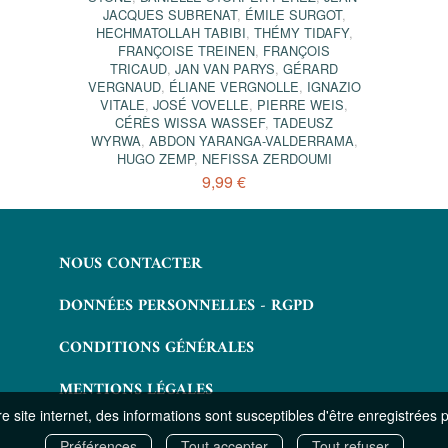
JACQUES SUBRENAT
,
ÉMILE SURGOT
,
HECHMATOLLAH TABIBI
,
THÉMY TIDAFY
,
FRANÇOISE TREINEN
,
FRANÇOIS
TRICAUD
,
JAN VAN PARYS
,
GÉRARD
VERGNAUD
,
ÉLIANE VERGNOLLE
,
IGNAZIO
VITALE
,
JOSÉ VOVELLE
,
PIERRE WEIS
,
CÉRÈS WISSA WASSEF
,
TADEUSZ
WYRWA
,
ABDON YARANGA-VALDERRAMA
,
HUGO ZEMP
,
NEFISSA ZERDOUMI
9,99 €
NOUS CONTACTER
DONNÉES PERSONNELLES - RGPD
CONDITIONS GÉNÉRALES
MENTIONS LÉGALES
 site internet, des informations sont susceptibles d'être enregistrées 
Préférences
Tout accepter
Tout refuser