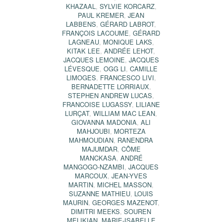
KHAZAAL
,
SYLVIE KORCARZ
,
PAUL KREMER
,
JEAN
LABBENS
,
GÉRARD LABROT
,
FRANÇOIS LACOUME
,
GÉRARD
LAGNEAU
,
MONIQUE LAKS
,
KITAK LEE
,
ANDRÉE LEHOT
,
JACQUES LEMOINE
,
JACQUES
LÉVESQUE
,
OGG LI
,
CAMILLE
LIMOGES
,
FRANCESCO LIVI
,
BERNADETTE LORRIAUX
,
STEPHEN ANDREW LUCAS
,
FRANCOISE LUGASSY
,
LILIANE
LURÇAT
,
WILLIAM MAC LEAN
,
GIOVANNA MADONIA
,
ALI
MAHJOUBI
,
MORTEZA
MAHMOUDIAN
,
RANENDRA
MAJUMDAR
,
CÔME
MANCKASA
,
ANDRÉ
MANGOGO-NZAMBI
,
JACQUES
MARCOUX
,
JEAN-YVES
MARTIN
,
MICHEL MASSON
,
SUZANNE MATHIEU
,
LOUIS
MAURIN
,
GEORGES MAZENOT
,
DIMITRI MEEKS
,
SOUREN
MELIKIAN
,
MARIE-ISABELLE