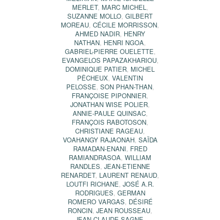
MERLET
,
MARC MICHEL
,
SUZANNE MOLLO
,
GILBERT
MOREAU
,
CÉCILE MORRISSON
,
AHMED NADIR
,
HENRY
NATHAN
,
HENRI NGOA
,
GABRIEL-PIERRE OUELETTE
,
EVANGELOS PAPAZAKHARIOU
,
DOMINIQUE PATIER
,
MICHEL
PÊCHEUX
,
VALENTIN
PELOSSE
,
SON PHAN-THAN
,
FRANÇOISE PIPONNIER
,
JONATHAN WISE POLIER
,
ANNIE-PAULE QUINSAC
,
FRANÇOIS RABOTOSON
,
CHRISTIANE RAGEAU
,
VOAHANGY RAJAONAH
,
SAÏDA
RAMADAN-ENANI
,
FRED
RAMIANDRASOA
,
WILLIAM
RANDLES
,
JEAN-ETIENNE
RENARDET
,
LAURENT RENAUD
,
LOUTFI RICHANE
,
JOSÉ A.R.
RODRIGUES
,
GERMAN
ROMERO VARGAS
,
DÉSIRÉ
RONCIN
,
JEAN ROUSSEAU
,
JEAN-CLAUDE SAGNE
,