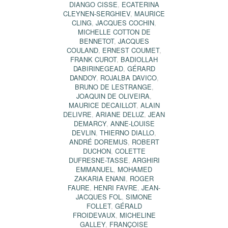
DIANGO CISSE
,
ECATERINA
CLEYNEN-SERGHIEV
,
MAURICE
CLING
,
JACQUES COCHIN
,
MICHELLE COTTON DE
BENNETOT
,
JACQUES
COULAND
,
ERNEST COUMET
,
FRANK CUROT
,
BADIOLLAH
DABIRINEGEAD
,
GÉRARD
DANDOY
,
ROJALBA DAVICO
,
BRUNO DE LESTRANGE
,
JOAQUIN DE OLIVEIRA
,
MAURICE DECAILLOT
,
ALAIN
DELIVRE
,
ARIANE DELUZ
,
JEAN
DEMARCY
,
ANNE-LOUISE
DEVLIN
,
THIERNO DIALLO
,
ANDRÉ DOREMUS
,
ROBERT
DUCHON
,
COLETTE
DUFRESNE-TASSE
,
ARGHIRI
EMMANUEL
,
MOHAMED
ZAKARIA ENANI
,
ROGER
FAURE
,
HENRI FAVRE
,
JEAN-
JACQUES FOL
,
SIMONE
FOLLET
,
GÉRALD
FROIDEVAUX
,
MICHELINE
GALLEY
,
FRANÇOISE