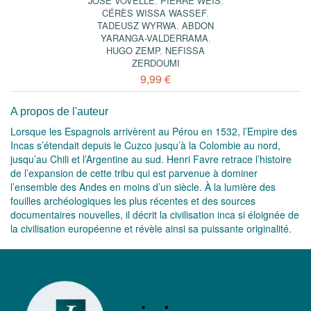
JOSÉ VOVELLE
,
PIERRE WEIS
,
CÉRÈS WISSA WASSEF
,
TADEUSZ WYRWA
,
ABDON
YARANGA-VALDERRAMA
,
HUGO ZEMP
,
NEFISSA
ZERDOUMI
9,99 €
A propos de l'auteur
Lorsque les Espagnols arrivèrent au Pérou en 1532, l’Empire des
Incas s’étendait depuis le Cuzco jusqu’à la Colombie au nord,
jusqu’au Chili et l’Argentine au sud. Henri Favre retrace l’histoire
de l’expansion de cette tribu qui est parvenue à dominer
l’ensemble des Andes en moins d’un siècle. À la lumière des
fouilles archéologiques les plus récentes et des sources
documentaires nouvelles, il décrit la civilisation inca si éloignée de
la civilisation européenne et révèle ainsi sa puissante originalité.