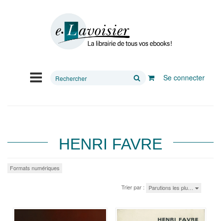
Rechercher
Se connecter
sur
le
site
HENRI FAVRE
Formats numériques
Trier par :
Parutions les plu…