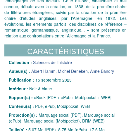
témoignages de ses acteurs. Cette histoire, binationale et mal
connue, débute avec la création, en 1838, de la première chaire
de littératures étrangères, suivie par la création de la première
chaire d'études anglaises, par l'Allemagne, en 1872. Les
évolutions, les errements parfois, des disciplines de référence –
romanistique, germanistique, anglistique... – sont présentés en
relation aux confrontations entre l’Allemagne et la France.
CARACTÉRISTIQUES
Collection :
Sciences de l’histoire
Auteur(s) :
Albert Hamm
,
Michel Deneken
,
Anne Bandry
Publication :
15 septembre 2023
Intérieur :
Noir & blanc
Support(s) :
eBook [PDF + ePub + Mobipocket + WEB]
Contenu(s) :
PDF, ePub, Mobipocket, WEB
Protection(s) :
Marquage social (PDF), Marquage social
(ePub), Marquage social (Mobipocket), DRM (WEB)
Taille(s) :
5,07 Mo (PDF), 8,75 Mo (ePub), 17,6 Mo