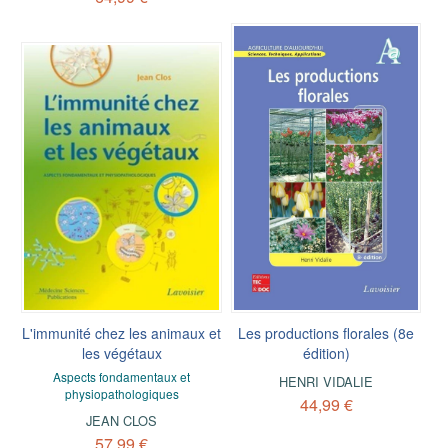
L'immunité chez les animaux et
Les productions florales (8e
les végétaux
édition)
Aspects fondamentaux et
HENRI VIDALIE
physiopathologiques
44,99 €
JEAN CLOS
57,99 €