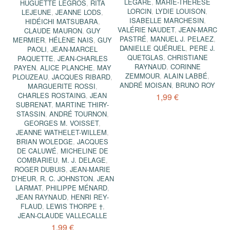
LEGARÉ
,
MARIE-THÉRÈSE
HUGUETTE LEGROS
,
RITA
LORCIN
,
LYDIE LOUISON
,
LEJEUNE
,
JEANNE LODS
,
ISABELLE MARCHESIN
,
HIDÉICHI MATSUBARA
,
VALÉRIE NAUDET
,
JEAN-MARC
CLAUDE MAURON
,
GUY
PASTRÉ
,
MANUEL J. PELAEZ
,
MERMIER
,
HÉLÈNE NAIS
,
GUY
DANIELLE QUÉRUEL
,
PERE J.
PAOLI
,
JEAN-MARCEL
QUETGLAS
,
CHRISTIANE
PAQUETTE
,
JEAN-CHARLES
RAYNAUD
,
CORINNE
PAYEN
,
ALICE PLANCHE
,
MAY
ZEMMOUR
,
ALAIN LABBÉ
,
PLOUZEAU
,
JACQUES RIBARD
,
ANDRÉ MOISAN
,
BRUNO ROY
MARGUERITE ROSSI
,
CHARLES ROSTAING
,
JEAN
1,99 €
SUBRENAT
,
MARTINE THIRY-
STASSIN
,
ANDRÉ TOURNON
,
GEORGES M. VOISSET
,
JEANNE WATHELET-WILLEM
,
BRIAN WOLEDGE
,
JACQUES
DE CALUWÉ
,
MICHELINE DE
COMBARIEU
,
M. J. DELAGE
,
ROGER DUBUIS
,
JEAN-MARIE
D’HEUR
,
R. C. JOHNSTON
,
JEAN
LARMAT
,
PHILIPPE MÉNARD
,
JEAN RAYNAUD
,
HENRI REY-
FLAUD
,
LEWIS THORPE †
,
JEAN-CLAUDE VALLECALLE
1,99 €