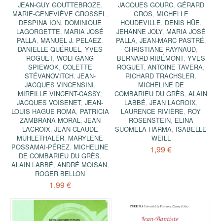
JEAN-GUY GOUTTEBROZE
,
JACQUES GOURC
,
GÉRARD
MARIE-GENEVIÈVE GROSSEL
,
GROS
,
MICHELLE
DESPINA ION
,
DOMINIQUE
HOUDEVILLE
,
DENIS HÜE
,
LAGORGETTE
,
MARIA JOSÉ
JEHANNE JOLY
,
MARIA JOSÉ
PALLA
,
MANUEL J. PELAEZ
,
PALLA
,
JEAN-MARC PASTRÉ
,
DANIELLE QUÉRUEL
,
YVES
CHRISTIANE RAYNAUD
,
ROGUET
,
WOLFGANG
BERNARD RIBÉMONT
,
YVES
SPIEWOK
,
COLETTE
ROGUET
,
ANTOINE TAVERA
,
STÉVANOVITCH
,
JEAN-
RICHARD TRACHSLER
,
JACQUES VINCENSINI
,
MICHELINE DE
MIREILLE VINCENT-CASSY
,
COMBARIEU DU GRÈS
,
ALAIN
JACQUES VOISENET
,
JEAN-
LABBÉ
,
JEAN LACROIX
,
LOUIS HAGUE ROMA
,
PATRICIA
LAURENCE RIVIÈRE
,
ROY
ZAMBRANA MORAL
,
JEAN
ROSENSTEIN
,
ELINA
LACROIX
,
JEAN-CLAUDE
SUOMELA-HARMA
,
ISABELLE
MÜHLETHALER
,
MARYLÈNE
WEILL
POSSAMAI-PÉREZ
,
MICHELINE
1,99 €
DE COMBARIEU DU GRÈS
,
ALAIN LABBÉ
,
ANDRÉ MOISAN
,
ROGER BELLON
1,99 €