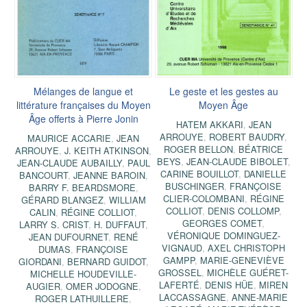
Mélanges de langue et
Le geste et les gestes au
littérature françaises du Moyen
Moyen Âge
Âge offerts à Pierre Jonin
HATEM AKKARI
,
JEAN
ARROUYE
,
ROBERT BAUDRY
,
MAURICE ACCARIE
,
JEAN
ROGER BELLON
,
BÉATRICE
ARROUYE
,
J. KEITH ATKINSON
,
BEYS
,
JEAN-CLAUDE BIBOLET
,
JEAN-CLAUDE AUBAILLY
,
PAUL
CARINE BOUILLOT
,
DANIELLE
BANCOURT
,
JEANNE BAROIN
,
BUSCHINGER
,
FRANÇOISE
BARRY F. BEARDSMORE
,
CLIER-COLOMBANI
,
RÉGINE
GÉRARD BLANGEZ
,
WILLIAM
COLLIOT
,
DENIS COLLOMP
,
CALIN
,
RÉGINE COLLIOT
,
GEORGES COMET
,
LARRY S. CRIST
,
H. DUFFAUT
,
VÉRONIQUE DOMINGUEZ-
JEAN DUFOURNET
,
RENÉ
VIGNAUD
,
AXEL CHRISTOPH
DUMAS
,
FRANÇOISE
GAMPP
,
MARIE-GENEVIÈVE
GIORDANI
,
BERNARD GUIDOT
,
GROSSEL
,
MICHÈLE GUÉRET-
MICHELLE HOUDEVILLE-
LAFERTÉ
,
DENIS HÜE
,
MIREN
AUGIER
,
OMER JODOGNE
,
LACCASSAGNE
,
ANNE-MARIE
ROGER LATHUILLERE
,