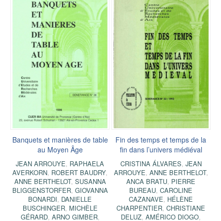
Banquets et manières de table
Fin des temps et temps de la
au Moyen Âge
fin dans l’univers médiéval
JEAN ARROUYE
,
RAPHAELA
CRISTINA ÁLVARES
,
JEAN
AVERKORN
,
ROBERT BAUDRY
,
ARROUYE
,
ANNE BERTHELOT
,
ANNE BERTHELOT
,
SUSANNA
ANCA BRATU
,
PIERRE
BLIGGENSTORFER
,
GIOVANNA
BUREAU
,
CAROLINE
BONARDI
,
DANIELLE
CAZANAVE
,
HÉLÈNE
BUSCHINGER
,
MICHÈLE
CHARPENTIER
,
CHRISTIANE
GÉRARD
,
ARNO GIMBER
,
DELUZ
,
AMÉRICO DIOGO
,