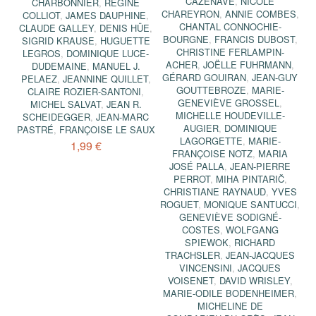
CAZENAVE
,
NICOLE
CHARBONNIER
,
RÉGINE
CHAREYRON
,
ANNIE COMBES
,
COLLIOT
,
JAMES DAUPHINE
,
CHANTAL CONNOCHIE-
CLAUDE GALLEY
,
DENIS HÜE
,
BOURGNE
,
FRANCIS DUBOST
,
SIGRID KRAUSE
,
HUGUETTE
CHRISTINE FERLAMPIN-
LEGROS
,
DOMINIQUE LUCE-
ACHER
,
JOËLLE FUHRMANN
,
DUDEMAINE
,
MANUEL J.
GÉRARD GOUIRAN
,
JEAN-GUY
PELAEZ
,
JEANNINE QUILLET
,
GOUTTEBROZE
,
MARIE-
CLAIRE ROZIER-SANTONI
,
GENEVIÈVE GROSSEL
,
MICHEL SALVAT
,
JEAN R.
MICHELLE HOUDEVILLE-
SCHEIDEGGER
,
JEAN-MARC
AUGIER
,
DOMINIQUE
PASTRÉ
,
FRANÇOISE LE SAUX
LAGORGETTE
,
MARIE-
1,99 €
FRANÇOISE NOTZ
,
MARIA
JOSÉ PALLA
,
JEAN-PIERRE
PERROT
,
MIHA PINTARIČ
,
CHRISTIANE RAYNAUD
,
YVES
ROGUET
,
MONIQUE SANTUCCI
,
GENEVIÈVE SODIGNÉ-
COSTES
,
WOLFGANG
SPIEWOK
,
RICHARD
TRACHSLER
,
JEAN-JACQUES
VINCENSINI
,
JACQUES
VOISENET
,
DAVID WRISLEY
,
MARIE-ODILE BODENHEIMER
,
MICHELINE DE