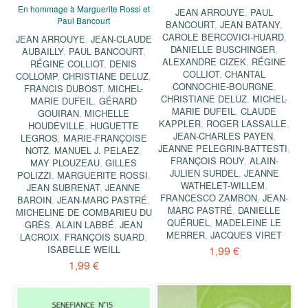
En hommage à Marguerite Rossi et
JEAN ARROUYE
,
PAUL
Paul Bancourt
BANCOURT
,
JEAN BATANY
,
CAROLE BERCOVICI-HUARD
,
JEAN ARROUYE
,
JEAN-CLAUDE
DANIELLE BUSCHINGER
,
AUBAILLY
,
PAUL BANCOURT
,
ALEXANDRE CIZEK
,
RÉGINE
RÉGINE COLLIOT
,
DENIS
COLLIOT
,
CHANTAL
COLLOMP
,
CHRISTIANE DELUZ
,
CONNOCHIE-BOURGNE
,
FRANCIS DUBOST
,
MICHEL-
CHRISTIANE DELUZ
,
MICHEL-
MARIE DUFEIL
,
GÉRARD
MARIE DUFEIL
,
CLAUDE
GOUIRAN
,
MICHELLE
KAPPLER
,
ROGER LASSALLE
,
HOUDEVILLE
,
HUGUETTE
JEAN-CHARLES PAYEN
,
LEGROS
,
MARIE-FRANÇOISE
JEANNE PELEGRIN-BATTESTI
,
NOTZ
,
MANUEL J. PELAEZ
,
FRANÇOIS ROUY
,
ALAIN-
MAY PLOUZEAU
,
GILLES
JULIEN SURDEL
,
JEANNE
POLIZZI
,
MARGUERITE ROSSI
,
WATHELET-WILLEM
,
JEAN SUBRENAT
,
JEANNE
FRANCESCO ZAMBON
,
JEAN-
ΒAROIN
,
JEAN-MARC PASTRÉ
,
MARC PASTRÉ
,
DANIELLE
MICHELINE DE COMBARIEU DU
QUÉRUEL
,
MADELEINE LE
GRÈS
,
ALAIN LABBÉ
,
JEAN
MERRER
,
JACQUES VIRET
LACROIX
,
FRANÇOIS SUARD
,
ISABELLE WEILL
1,99 €
1,99 €