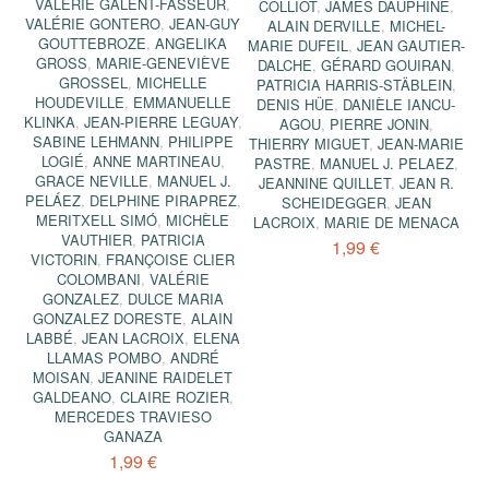
VALÉRIE GALENT-FASSEUR
,
COLLIOT
,
JAMES DAUPHINE
,
VALÉRIE GONTERO
,
JEAN-GUY
ALAIN DERVILLE
,
MICHEL-
GOUTTEBROZE
,
ANGELIKA
MARIE DUFEIL
,
JEAN GAUTIER-
GROSS
,
MARIE-GENEVIÈVE
DALCHE
,
GÉRARD GOUIRAN
,
GROSSEL
,
MICHELLE
PATRICIA HARRIS-STÄBLEIN
,
HOUDEVILLE
,
EMMANUELLE
DENIS HÜE
,
DANIÈLE IANCU-
KLINKA
,
JEAN-PIERRE LEGUAY
,
AGOU
,
PIERRE JONIN
,
SABINE LEHMANN
,
PHILIPPE
THIERRY MIGUET
,
JEAN-MARIE
LOGIÉ
,
ANNE MARTINEAU
,
PASTRE
,
MANUEL J. PELAEZ
,
GRACE NEVILLE
,
MANUEL J.
JEANNINE QUILLET
,
JEAN R.
PELÁEZ
,
DELPHINE PIRAPREZ
,
SCHEIDEGGER
,
JEAN
MERITXELL SIMÓ
,
MICHÈLE
LACROIX
,
MARIE DE MENACA
VAUTHIER
,
PATRICIA
1,99 €
VICTORIN
,
FRANÇOISE CLIER
COLOMBANI
,
VALÉRIE
GONZALEZ
,
DULCE MARIA
GONZALEZ DORESTE
,
ALAIN
LABBÉ
,
JEAN LACROIX
,
ELENA
LLAMAS POMBO
,
ANDRÉ
MOISAN
,
JEANINE RAIDELET
GALDEANO
,
CLAIRE ROZIER
,
MERCEDES TRAVIESO
GANAZA
1,99 €