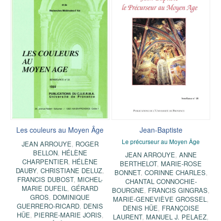
Les couleurs au Moyen Âge
Jean-Baptiste
Le précurseur au Moyen Âge
JEAN ARROUYE
,
ROGER
BELLON
,
HÉLÈNE
JEAN ARROUYE
,
ANNE
CHARPENTIER
,
HÉLÈNE
BERTHELOT
,
MARIE-ROSE
DAUBY
,
CHRISTIANE DELUZ
,
BONNET
,
CORINNE CHARLES
,
FRANCIS DUBOST
,
MICHEL-
CHANTAL CONNOCHIE-
MARIE DUFEIL
,
GÉRARD
BOURGNE
,
FRANCIS GINGRAS
,
GROS
,
DOMINIQUE
MARIE-GENEVIÈVE GROSSEL
,
GUERRERO-RICARD
,
DENIS
DENIS HÜE
,
FRANÇOISE
HÜE
,
PIERRE-MARIE JORIS
,
LAURENT
,
MANUEL J. PELAEZ
,