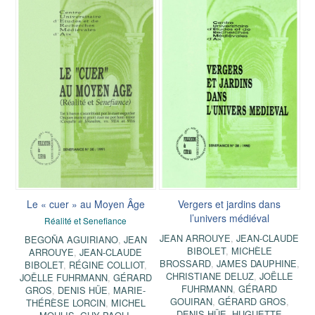
Le « cuer » au Moyen Âge
Vergers et jardins dans
l’univers médiéval
Réalité et Senefiance
JEAN ARROUYE
,
JEAN-CLAUDE
BEGOÑA AGUIRIANO
,
JEAN
BIBOLET
,
MICHÈLE
ARROUYE
,
JEAN-CLAUDE
BROSSARD
,
JAMES DAUPHINE
,
BIBOLET
,
RÉGINE COLLIOT
,
CHRISTIANE DELUZ
,
JOËLLE
JOËLLE FUHRMANN
,
GÉRARD
FUHRMANN
,
GÉRARD
GROS
,
DENIS HÜE
,
MARIE-
GOUIRAN
,
GÉRARD GROS
,
THÉRÈSE LORCIN
,
MICHEL
DENIS HÜE
,
HUGUETTE