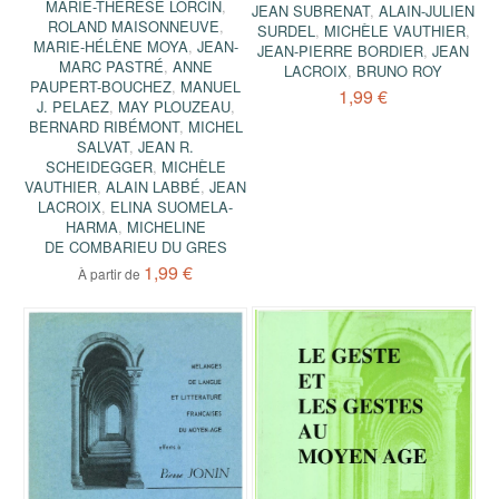
MARIE-THÉRÈSE LORCIN
,
JEAN SUBRENAT
,
ALAIN-JULIEN
ROLAND MAISONNEUVE
,
SURDEL
,
MICHÈLE VAUTHIER
,
MARIE-HÉLÈNE MOYA
,
JEAN-
JEAN-PIERRE BORDIER
,
JEAN
MARC PASTRÉ
,
ANNE
LACROIX
,
BRUNO ROY
PAUPERT-BOUCHEZ
,
MANUEL
1,99 €
J. PELAEZ
,
MAY PLOUZEAU
,
BERNARD RIBÉMONT
,
MICHEL
SALVAT
,
JEAN R.
SCHEIDEGGER
,
MICHÈLE
VAUTHIER
,
ALAIN LABBÉ
,
JEAN
LACROIX
,
ELINA SUOMELA-
HARMA
,
MICHELINE
DE COMBARIEU DU GRES
1,99 €
À partir de