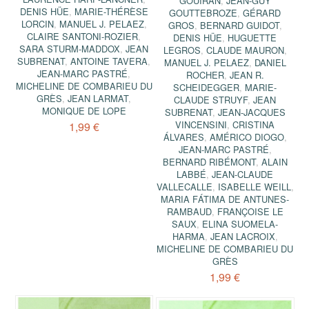
GOUIRAN
,
JEAN-GUY
DENIS HÜE
,
MARIE-THÉRÈSE
GOUTTEBROZE
,
GÉRARD
LORCIN
,
MANUEL J. PELAEZ
,
GROS
,
BERNARD GUIDOT
,
CLAIRE SANTONI-ROZIER
,
DENIS HÜE
,
HUGUETTE
SARA STURM-MADDOX
,
JEAN
LEGROS
,
CLAUDE MAURON
,
SUBRENAT
,
ANTOINE TAVERA
,
MANUEL J. PELAEZ
,
DANIEL
JEAN-MARC PASTRÉ
,
ROCHER
,
JEAN R.
MICHELINE DE COMBARIEU DU
SCHEIDEGGER
,
MARIE-
GRÈS
,
JEAN LARMAT
,
CLAUDE STRUYF
,
JEAN
MONIQUE DE LOPE
SUBRENAT
,
JEAN-JACQUES
VINCENSINI
,
CRISTINA
1,99 €
ÁLVARES
,
AMÉRICO DIOGO
,
JEAN-MARC PASTRÉ
,
BERNARD RIBÉMONT
,
ALAIN
LABBÉ
,
JEAN-CLAUDE
VALLECALLE
,
ISABELLE WEILL
,
MARIA FÁTIMA DE ANTUNES-
RAMBAUD
,
FRANÇOISE LE
SAUX
,
ELINA SUOMELA-
HARMA
,
JEAN LACROIX
,
MICHELINE DE COMBARIEU DU
GRÈS
1,99 €