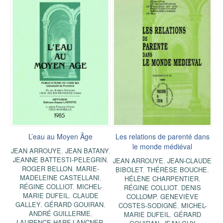
L’eau au Moyen Âge
Les relations de parenté dans
le monde médiéval
JEAN ARROUYE
,
JEAN BATANY
,
JEANNE BATTESTI-PELEGRIN
,
JEAN ARROUYE
,
JEAN-CLAUDE
ROGER BELLON
,
MARIE-
BIBOLET
,
THÉRÈSE BOUCHE
,
MADELEINE CASTELLANI
,
HÉLÈNE CHARPENTIER
,
RÉGINE COLLIOT
,
MICHEL-
RÉGINE COLLIOT
,
DENIS
MARIE DUFEIL
,
CLAUDE
COLLOMP
,
GENEVIÈVE
GALLEY
,
GÉRARD GOUIRAN
,
COSTES-SODIGNÉ
,
MICHEL-
ANDRÉ GUILLERME
,
MARIE DUFEIL
,
GÉRARD
LAURENCE HARF-LANCNER
,