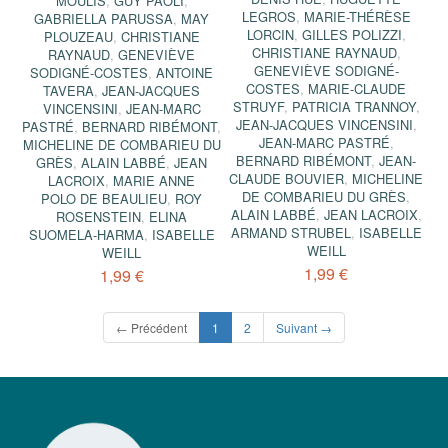
MOULIS
,
GUY PAOLI
,
LEGROS
,
MARIE-THÉRÈSE
GABRIELLA PARUSSA
,
MAY
LORCIN
,
GILLES POLIZZI
,
PLOUZEAU
,
CHRISTIANE
CHRISTIANE RAYNAUD
,
RAYNAUD
,
GENEVIÈVE
GENEVIÈVE SODIGNÉ-
SODIGNÉ-COSTES
,
ANTOINE
COSTES
,
MARIE-CLAUDE
TAVERA
,
JEAN-JACQUES
STRUYF
,
PATRICIA TRANNOY
,
VINCENSINI
,
JEAN-MARC
JEAN-JACQUES VINCENSINI
,
PASTRÉ
,
BERNARD RIBÉMONT
,
JEAN-MARC PASTRÉ
,
MICHELINE DE COMBARIEU DU
BERNARD RIBÉMONT
,
JEAN-
GRÈS
,
ALAIN LABBÉ
,
JEAN
CLAUDE BOUVIER
,
MICHELINE
LACROIX
,
MARIE ANNE
DE COMBARIEU DU GRÈS
,
POLO DE BEAULIEU
,
ROY
ALAIN LABBÉ
,
JEAN LACROIX
,
ROSENSTEIN
,
ELINA
ARMAND STRUBEL
,
ISABELLE
SUOMELA-HARMA
,
ISABELLE
WEILL
WEILL
1,99 €
1,99 €
(current)
← Précédent
1
2
Suivant →