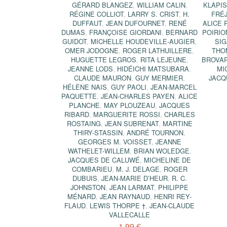
GÉRARD BLANGEZ
,
WILLIAM CALIN
,
KLAPI
RÉGINE COLLIOT
,
LARRY S. CRIST
,
H.
FRÉJ
DUFFAUT
,
JEAN DUFOURNET
,
RENÉ
ALICE 
DUMAS
,
FRANÇOISE GIORDANI
,
BERNARD
POIRIO
GUIDOT
,
MICHELLE HOUDEVILLE-AUGIER
,
SIG
OMER JODOGNE
,
ROGER LATHUILLERE
,
THO
HUGUETTE LEGROS
,
RITA LEJEUNE
,
BROVA
JEANNE LODS
,
HIDÉICHI MATSUBARA
,
MI
CLAUDE MAURON
,
GUY MERMIER
,
JACQ
HÉLÈNE NAIS
,
GUY PAOLI
,
JEAN-MARCEL
PAQUETTE
,
JEAN-CHARLES PAYEN
,
ALICE
PLANCHE
,
MAY PLOUZEAU
,
JACQUES
RIBARD
,
MARGUERITE ROSSI
,
CHARLES
ROSTAING
,
JEAN SUBRENAT
,
MARTINE
THIRY-STASSIN
,
ANDRÉ TOURNON
,
GEORGES M. VOISSET
,
JEANNE
WATHELET-WILLEM
,
BRIAN WOLEDGE
,
JACQUES DE CALUWÉ
,
MICHELINE DE
COMBARIEU
,
M. J. DELAGE
,
ROGER
DUBUIS
,
JEAN-MARIE D’HEUR
,
R. C.
JOHNSTON
,
JEAN LARMAT
,
PHILIPPE
MÉNARD
,
JEAN RAYNAUD
,
HENRI REY-
FLAUD
,
LEWIS THORPE †
,
JEAN-CLAUDE
VALLECALLE
1,99 €