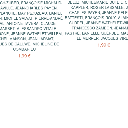
DELUZ
,
MICHEL-MARIE DUFEIL
,
C
SCH-ZUBER
,
FRANÇOISE MICHAUD-
KAPPLER
,
ROGER LASSALLE
,
AVILLE
,
JEAN-CHARLES PAYEN
,
CHARLES PAYEN
,
JEANNE PELE
PLANCHE
,
MAY PLOUZEAU
,
DANIEL
BATTESTI
,
FRANÇOIS ROUY
,
ALAI
N
,
MICHEL SALVAT
,
PIERRE-ANDRÉ
SURDEL
,
JEANNE WATHELET-WI
AL
,
ANTOINE TAVERA
,
CLAUDE
FRANCESCO ZAMBON
,
JEAN-
MASSET
,
ALESSANDRO VITALE-
PASTRÉ
,
DANIELLE QUÉRUEL
,
MA
RONE
,
JEANNE WATHELET-WILLEM
,
LE MERRER
,
JACQUES VIR
CHEL MANSON
,
JEAN LARMAT
,
UES DE CALUWÉ
,
MICHELINE DE
1,99 €
COMBARIEU
1,99 €