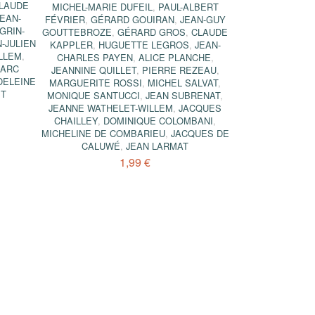
LAUDE
MICHEL-MARIE DUFEIL
,
PAUL-ALBERT
JEAN-
FÉVRIER
,
GÉRARD GOUIRAN
,
JEAN-GUY
GRIN-
GOUTTEBROZE
,
GÉRARD GROS
,
CLAUDE
N-JULIEN
KAPPLER
,
HUGUETTE LEGROS
,
JEAN-
LLEM
,
CHARLES PAYEN
,
ALICE PLANCHE
,
MARC
JEANNINE QUILLET
,
PIERRE REZEAU
,
DELEINE
MARGUERITE ROSSI
,
MICHEL SALVAT
,
ET
MONIQUE SANTUCCI
,
JEAN SUBRENAT
,
JEANNE WATHELET-WILLEM
,
JACQUES
CHAILLEY
,
DOMINIQUE COLOMBANI
,
MICHELINE DE COMBARIEU
,
JACQUES DE
CALUWÉ
,
JEAN LARMAT
1,99 €