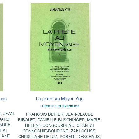
dans
La prière au Moyen Âge
Littérature et civilisation
T
,
JEAN
FRANCOIS BERIER
,
JEAN-CLAUDE
UARD
,
BIBOLET
,
DANIELLE BUSCHINGER
,
MARIE-
NDRE
HÉLÈNE CONGOURDEAU
,
CHANTAI
NTAL
CONNOCHIE-BOURGNE
,
ZAKI COUSS
,
TIANE
CHRISTIANE DELUZ
,
ROBERT DESCHAUX
,