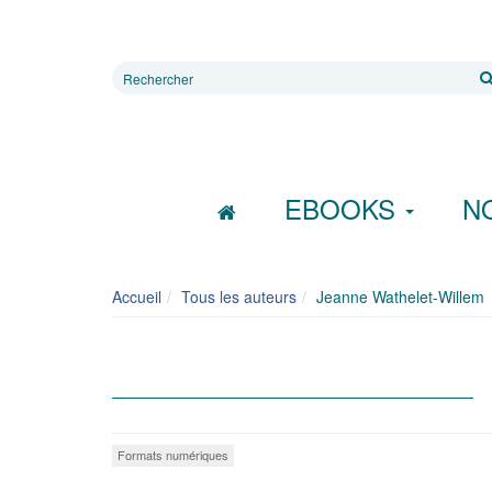
Rechercher
sur
le
site
EBOOKS
N
Accueil
Tous les auteurs
Jeanne Wathelet-Willem
Formats numériques