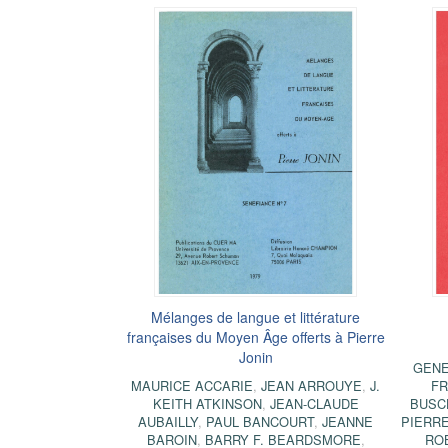
Mélanges de langue et littérature
françaises du Moyen Âge offerts à Pierre
Jonin
GENE
MAURICE ACCARIE
,
JEAN ARROUYE
,
J.
FR
KEITH ATKINSON
,
JEAN-CLAUDE
BUSC
AUBAILLY
,
PAUL BANCOURT
,
JEANNE
PIERRE
BAROIN
,
BARRY F. BEARDSMORE
,
RO