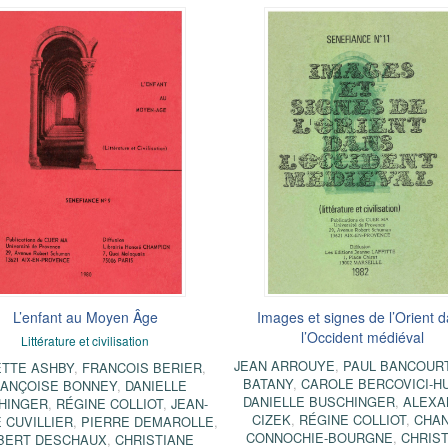
L’enfant au Moyen Âge
Images et signes de l’Orient 
l’Occident médiéval
Littérature et civilisation
JEAN ARROUYE
,
PAUL BANCOUR
TTE ASHBY
,
FRANCOIS BERIER
,
BATANY
,
CAROLE BERCOVICI-H
ANÇOISE BONNEY
,
DANIELLE
DANIELLE BUSCHINGER
,
ALEXA
HINGER
,
RÉGINE COLLIOT
,
JEAN-
CIZEK
,
RÉGINE COLLIOT
,
CHA
 CUVILLIER
,
PIERRE DEMAROLLE
,
CONNOCHIE-BOURGNE
,
CHRIS
BERT DESCHAUX
,
CHRISTIANE