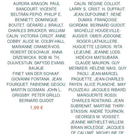
AURORA ARAGON
,
PAUL
CALIN
,
RÉGINE COLLIOT
,
BANCOURT
,
VICENTE
LARRY S. CRIST
,
H. DUFFAUT
,
BELTRÁN PEPIÓ
,
PHILIP E.
JEAN DUFOURNET
,
RENÉ
BENNETT
,
DOMINIQUE
DUMAS
,
FRANÇOISE
BOUTET
,
GÉRARD J. BRAULT
,
GIORDANI
,
BERNARD GUIDOT
,
CHARLES BRUCKER
,
WILLIAM
MICHELLE HOUDEVILLE-
CALIN
,
VICTORIA CIRLOT
,
ANNE
AUGIER
,
OMER JODOGNE
,
COBBY
,
ALICE M. COLBY-HALL
,
ROGER LATHUILLERE
,
MARIANNE CRAMER-VOS
,
HUGUETTE LEGROS
,
RITA
ROBERT DESCHAUX
,
ANNA
LEJEUNE
,
JEANNE LODS
,
DRZEWICKA
,
BOB W. TH.
HIDÉICHI MATSUBARA
,
DUIJVESTIJN
,
DAFYDD EVANS
,
CLAUDE MAURON
,
GUY
BAUKJE
MERMIER
,
HÉLÈNE NAIS
,
GUY
FINET VAN DER SCHAAF
,
PAOLI
,
JEAN-MARCEL
GIOVANNI FONTANA
,
JEAN
PAQUETTE
,
JEAN-CHARLES
FOURQUET
,
FABIENNE GEGOU
,
PAYEN
,
ALICE PLANCHE
,
MAY
MARTIN GOSMAN
,
JOHN L.
PLOUZEAU
,
JACQUES RIBARD
,
GRIGSBY
,
PETER GRILLO
,
MARGUERITE ROSSI
,
BERNARD GUIDOT
CHARLES ROSTAING
,
JEAN
SUBRENAT
,
MARTINE THIRY-
1,99 €
STASSIN
,
ANDRÉ TOURNON
,
GEORGES M. VOISSET
,
JEANNE WATHELET-WILLEM
,
BRIAN WOLEDGE
,
JACQUES
DE CALUWÉ
,
MICHELINE DE