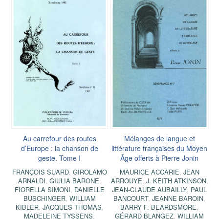
Au carrefour des routes
Mélanges de langue et
d’Europe : la chanson de
littérature françaises du Moyen
geste. Tome I
Âge offerts à Pierre Jonin
FRANÇOIS SUARD
,
GIROLAMO
MAURICE ACCARIE
,
JEAN
ARNALDI
,
GIULIA BARONE
,
ARROUYE
,
J. KEITH ATKINSON
,
FIORELLA SIMONI
,
DANIELLE
JEAN-CLAUDE AUBAILLY
,
PAUL
BUSCHINGER
,
WILLIAM
BANCOURT
,
JEANNE BAROIN
,
KIBLER
,
JACQUES THOMAS
,
BARRY F. BEARDSMORE
,
MADELEINE TYSSENS
,
GÉRARD BLANGEZ
,
WILLIAM