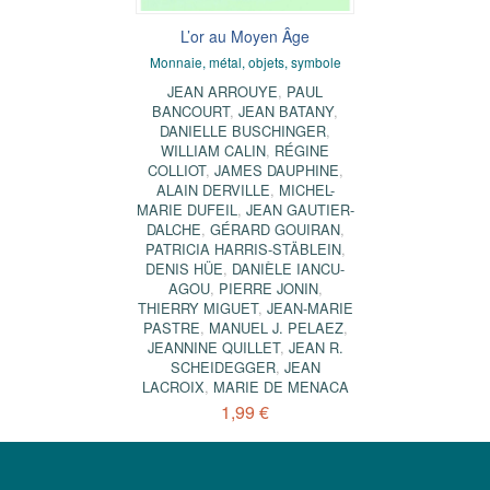
L’or au Moyen Âge
Monnaie, métal, objets, symbole
JEAN ARROUYE
,
PAUL
BANCOURT
,
JEAN BATANY
,
DANIELLE BUSCHINGER
,
WILLIAM CALIN
,
RÉGINE
COLLIOT
,
JAMES DAUPHINE
,
ALAIN DERVILLE
,
MICHEL-
MARIE DUFEIL
,
JEAN GAUTIER-
DALCHE
,
GÉRARD GOUIRAN
,
PATRICIA HARRIS-STÄBLEIN
,
DENIS HÜE
,
DANIÈLE IANCU-
AGOU
,
PIERRE JONIN
,
THIERRY MIGUET
,
JEAN-MARIE
PASTRE
,
MANUEL J. PELAEZ
,
JEANNINE QUILLET
,
JEAN R.
SCHEIDEGGER
,
JEAN
LACROIX
,
MARIE DE MENACA
1,99 €