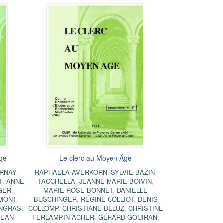
Âge
Le clerc au Moyen Âge
ARNAY
,
RAPHAELA AVERKORN
,
SYLVIE BAZIN-
T
,
ANNE
TACCHELLA
,
JEANNE-MARIE BOIVIN
,
GER
,
MARIE-ROSE BONNET
,
DANIELLE
MONT
,
BUSCHINGER
,
RÉGINE COLLIOT
,
DENIS
INGRAS
,
COLLOMP
,
CHRISTIANE DELUZ
,
CHRISTINE
JEAN-
FERLAMPIN-ACHER
,
GÉRARD GOUIRAN
,