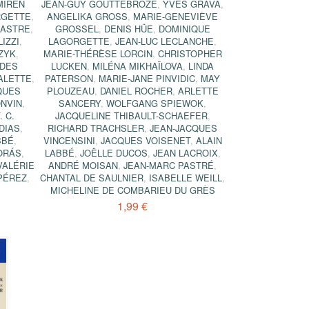
MIREN
JEAN-GUY GOUTTEBROZE
,
YVES GRAVA
,
RGETTE
,
ANGELIKA GROSS
,
MARIE-GENEVIÈVE
PASTRE
,
GROSSEL
,
DENIS HÜE
,
DOMINIQUE
IZZI
,
LAGORGETTE
,
JEAN-LUC LECLANCHE
,
ZYK
,
MARIE-THÉRÈSE LORCIN
,
CHRISTOPHER
DES
LUCKEN
,
MILÉNA MIKHAÏLOVA
,
LINDA
ALETTE
,
PATERSON
,
MARIE-JANE PINVIDIC
,
MAY
QUES
PLOUZEAU
,
DANIEL ROCHER
,
ARLETTE
NVIN
,
SANCERY
,
WOLFGANG SPIEWOK
,
. C.
JACQUELINE THIBAULT-SCHAEFER
,
DIAS
,
RICHARD TRACHSLER
,
JEAN-JACQUES
BBÉ
,
VINCENSINI
,
JACQUES VOISENET
,
ALAIN
ORÁS
,
LABBÉ
,
JOËLLE DUCOS
,
JEAN LACROIX
,
VALÉRIE
ANDRÉ MOISAN
,
JEAN-MARC PASTRÉ
,
PÉREZ
,
CHANTAL DE SAULNIER
,
ISABELLE WEILL
,
MICHELINE DE COMBARIEU DU GRÈS
1,99 €