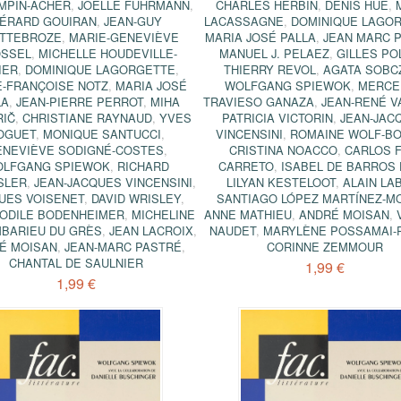
MPIN-ACHER
,
JOËLLE FUHRMANN
,
CHARLES HERBIN
,
DENIS HÜE
,
ÉRARD GOUIRAN
,
JEAN-GUY
LACASSAGNE
,
DOMINIQUE LAGO
TTEBROZE
,
MARIE-GENEVIÈVE
MARIA JOSÉ PALLA
,
JEAN MARC 
SSEL
,
MICHELLE HOUDEVILLE-
MANUEL J. PELAEZ
,
GILLES POL
IER
,
DOMINIQUE LAGORGETTE
,
THIERRY REVOL
,
AGATA SOBC
E-FRANÇOISE NOTZ
,
MARIA JOSÉ
WOLFGANG SPIEWOK
,
MERCE
LA
,
JEAN-PIERRE PERROT
,
MIHA
TRAVIESO GANAZA
,
JEAN-RENÉ V
RIČ
,
CHRISTIANE RAYNAUD
,
YVES
PATRICIA VICTORIN
,
JEAN-JAC
OGUET
,
MONIQUE SANTUCCI
,
VINCENSINI
,
ROMAINE WOLF-BO
ENEVIÈVE SODIGNÉ-COSTES
,
CRISTINA ΝΟACCΟ
,
CARLOS F
LFGANG SPIEWOK
,
RICHARD
CARRETO
,
ISABEL DE BARROS 
SLER
,
JEAN-JACQUES VINCENSINI
,
LILYAN KESTELOOT
,
ALAIN LA
UES VOISENET
,
DAVID WRISLEY
,
SANTIAGO LÓPEZ MARTÍNEZ-M
-ODILE BODENHEIMER
,
MICHELINE
ANNE MATHIEU
,
ANDRÉ MOISAN
,
BARIEU DU GRÈS
,
JEAN LACROIX
,
ΝAUDET
,
MARYLÈNE POSSAMAI-
É MOISAN
,
JEAN-MARC PASTRÉ
,
CORINNE ZEMMOUR
CHANTAL DE SAULNIER
1,99 €
1,99 €