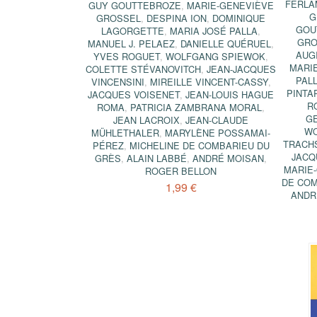
FERLA
GUY GOUTTEBROZE
,
MARIE-GENEVIÈVE
G
GROSSEL
,
DESPINA ION
,
DOMINIQUE
GOU
LAGORGETTE
,
MARIA JOSÉ PALLA
,
GRO
MANUEL J. PELAEZ
,
DANIELLE QUÉRUEL
,
AUG
YVES ROGUET
,
WOLFGANG SPIEWOK
,
MARI
COLETTE STÉVANOVITCH
,
JEAN-JACQUES
PAL
VINCENSINI
,
MIREILLE VINCENT-CASSY
,
PINTA
JACQUES VOISENET
,
JEAN-LOUIS HAGUE
R
ROMA
,
PATRICIA ZAMBRANA MORAL
,
G
JEAN LACROIX
,
JEAN-CLAUDE
WO
MÜHLETHALER
,
MARYLÈNE POSSAMAI-
TRACH
PÉREZ
,
MICHELINE DE COMBARIEU DU
JACQ
GRÈS
,
ALAIN LABBÉ
,
ANDRÉ MOISAN
,
MARIE
ROGER BELLON
DE COM
1,99 €
ANDR