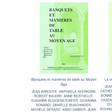
Banquets et manières de table au Moyen
La v
Âge
JEA
CATHE
JEAN ARROUYE
,
RAPHAELA AVERKORN
,
BONNE
ROBERT BAUDRY
,
ANNE BERTHELOT
,
CAZEN
SUSANNA BLIGGENSTORFER
,
GIOVANNA
CO
BONARDI
,
DANIELLE BUSCHINGER
,
BOURG
MICHÈLE GÉRARD
,
ARNO GIMBER
,
JEAN-