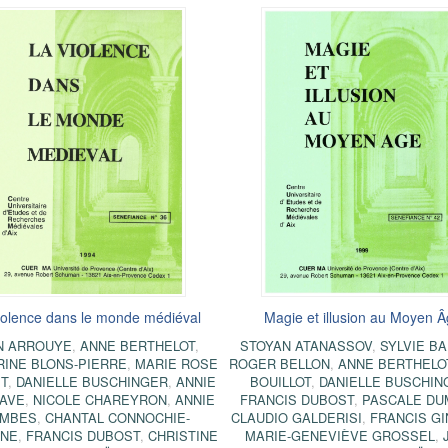
iolence dans le monde médiéval
Magie et illusion au Moyen 
N ARROUYE
,
ANNE BERTHELOT
,
STOYAN ATANASSOV
,
SYLVIE B
RINE BLONS-PIERRE
,
MARIE ROSE
ROGER BELLON
,
ANNE BERTHELO
T
,
DANIELLE BUSCHINGER
,
ANNIE
BOUILLOT
,
DANIELLE BUSCHIN
AVE
,
NICOLE CHAREYRON
,
ANNIE
FRANCIS DUBOST
,
PASCALE DU
MBES
,
CHANTAL CONNOCHIE-
CLAUDIO GALDERISI
,
FRANCIS G
NE
,
FRANCIS DUBOST
,
CHRISTINE
MARIE-GENEVIÈVE GROSSEL
,