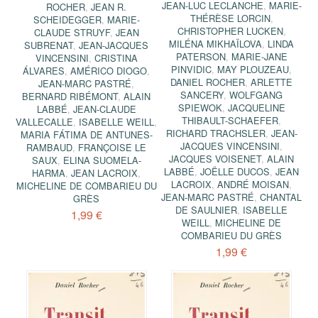
JEAN-LUC LECLANCHE
,
MARIE-
ROCHER
,
JEAN R.
THÉRÈSE LORCIN
,
SCHEIDEGGER
,
MARIE-
CHRISTOPHER LUCKEN
,
CLAUDE STRUYF
,
JEAN
MILÉNA MIKHAÏLOVA
,
LINDA
SUBRENAT
,
JEAN-JACQUES
PATERSON
,
MARIE-JANE
VINCENSINI
,
CRISTINA
PINVIDIC
,
MAY PLOUZEAU
,
ÁLVARES
,
AMÉRICO DIOGO
,
DANIEL ROCHER
,
ARLETTE
JEAN-MARC PASTRÉ
,
SANCERY
,
WOLFGANG
BERNARD RIBÉMONT
,
ALAIN
SPIEWOK
,
JACQUELINE
LABBÉ
,
JEAN-CLAUDE
THIBAULT-SCHAEFER
,
VALLECALLE
,
ISABELLE WEILL
,
RICHARD TRACHSLER
,
JEAN-
MARIA FÁTIMA DE ANTUNES-
JACQUES VINCENSINI
,
RAMBAUD
,
FRANÇOISE LE
JACQUES VOISENET
,
ALAIN
SAUX
,
ELINA SUOMELA-
LABBÉ
,
JOËLLE DUCOS
,
JEAN
HARMA
,
JEAN LACROIX
,
LACROIX
,
ANDRÉ MOISAN
,
MICHELINE DE COMBARIEU DU
JEAN-MARC PASTRÉ
,
CHANTAL
GRÈS
DE SAULNIER
,
ISABELLE
1,99 €
WEILL
,
MICHELINE DE
COMBARIEU DU GRÈS
1,99 €