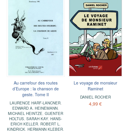
Au carrefour des routes
Le voyage de monsieur
d’Europe : la chanson de
Raminet
geste. Tome II
DANIEL ROCHER
LAURENCE HARF-LANCNER
,
4,99 €
EDWARD A. HEINEMANN
,
MICHAEL HEINTZE
,
GUENTER
HOLTUS
,
SARAH KAY
,
HANS-
ERICH KELLER
,
ROBERT L.
KINDRICK
,
HERMANN KLEBER
,