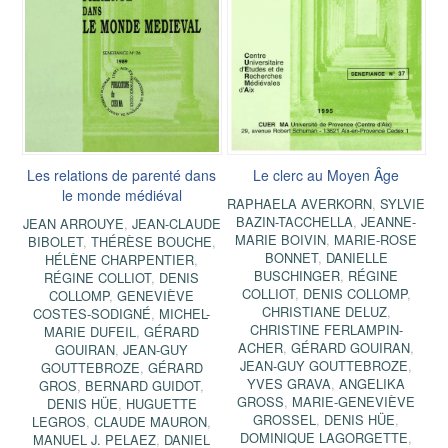
Les relations de parenté dans
Le clerc au Moyen Âge
le monde médiéval
RAPHAELA AVERKORN
,
SYLVIE
BAZIN-TACCHELLA
,
JEANNE-
JEAN ARROUYE
,
JEAN-CLAUDE
MARIE BOIVIN
,
MARIE-ROSE
BIBOLET
,
THÉRÈSE BOUCHE
,
BONNET
,
DANIELLE
HÉLÈNE CHARPENTIER
,
BUSCHINGER
,
RÉGINE
RÉGINE COLLIOT
,
DENIS
COLLIOT
,
DENIS COLLOMP
,
COLLOMP
,
GENEVIÈVE
CHRISTIANE DELUZ
,
COSTES-SODIGNÉ
,
MICHEL-
CHRISTINE FERLAMPIN-
MARIE DUFEIL
,
GÉRARD
ACHER
,
GÉRARD GOUIRAN
,
GOUIRAN
,
JEAN-GUY
JEAN-GUY GOUTTEBROZE
,
GOUTTEBROZE
,
GÉRARD
YVES GRAVA
,
ANGELIKA
GROS
,
BERNARD GUIDOT
,
GROSS
,
MARIE-GENEVIÈVE
DENIS HÜE
,
HUGUETTE
GROSSEL
,
DENIS HÜE
,
LEGROS
,
CLAUDE MAURON
,
DOMINIQUE LAGORGETTE
,
MANUEL J. PELAEZ
,
DANIEL