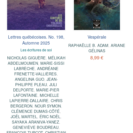
Lettres québécoises. No. 198,
Vespérale
Automne 2025
RAPHAËLLE B. ADAM
,
ARIANE
Les écritures de soi
GÉLINAS
8,99 €
NICHOLAS GIGUÈRE
,
MÉLIKAH
ABDELMOUMEN
,
MARIE-SISSI
LABRÈCHE
,
ANDRÉANE
FRENETTE-VALLIÈRES
,
ANGELINA GUO
,
JEAN-
PHILIPPE PLEAU
,
JULI
DELPORTE
,
MARIE-PIER
LAFONTAINE
,
MICHELLE
LAPIERRE-DALLAIRE
,
CHRIS
BERGERON
,
NOUR SYMON
,
CLÉMENCE DUMAS-CÔTÉ
,
JOËL MARTEL
,
ÉRIC NOËL
,
SAYAKA ARANIVA-YANEZ
,
GENEVIÈVE BOUDREAU
,
FRANÇOIS TURCOT
,
CHRISTIAN