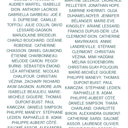
MARTINE DELVAUX
,
LAURENCE
AUDREY MARTEL
,
ISABELLE
PELLETIER
,
JONATHAN HOPE
,
DION
,
ANTHONY LACROIX
,
SABRINE KHERRATI
,
OLGA
GABRIELLA GARBEAU
,
JOÉ·E
DUHAMEL-NOYER
,
JENNIFER
S. DUFRESNE
,
CAMILLE
BÉLANGER
,
MARIE-ÈVE
TOFFOLI
,
JULIE COLLIN
,
DAVID
KINGSLEY
,
ARIANE LESSARD
,
LESSARD-GAGNON
,
FRANCIS DUPUIS-DÉRI
,
LÉA
MARJOLAINE BRODEUR
,
CLERMONT-DION
,
CATHERINE
CHARLO BOUCHARD
,
OCÉANE
MAVRIKAKIS
,
ANNIE
ROBERGE
,
CATHERINE
LANDREVILLE
,
STÉFANIE
CHIASSON
,
DANIEL GAUMOND
,
CLERMONT
,
CHRISTIAN
ÉTIENNE CHARBONNEAU
,
VÉZINA
,
MIMI HADDAM
,
MÉLODIE CARON
,
PEGGY
MÉLINA SCHOENBORN
,
BURNS
,
SÉBASTIEN ÉMOND
,
CHRISTIAN GUAY-POLIQUIN
,
LÉA ARTHEMISE
,
NICOLAS
MARIE-MICHÈLE GIGUÈRE
,
CHALIFOUR
,
CHRISTIAN
PHILIPPE MANEVY
,
THOMAS
VÉZINA
,
ZACHARY RICHARD
,
DUPONT-BUIST
,
PAUL
AKIM GAGNON
,
AURORE JUIN
,
KAWCZAK
,
STÉPHANE LEDIEN
,
ISABELLE BEAULIEU
,
MARIE-
RAPHAËLLE B. ADAM
,
MICHÈLE GIGUÈRE
,
THOMAS
PHILIPPE-AUBERT CÔTÉ
,
DUPONT-BUIST
,
PAUL
DANIÈLE SIMPSON
,
THARA
KAWCZAK
,
DANIÈLE SIMPSON
,
CHARLAND
,
CHARLOTTE
PHILIPPE MANEVY
,
STÉPHANE
BIRON
,
ALEXANDRA GUIMONT
,
LEDIEN
,
RAPHAËLLE B. ADAM
,
CATHERINE SARDI
,
SALOMÉ
PHILIPPE-AUBERT CÔTÉ
,
ASSOR
,
LAURENCE OLIVIER
,
SALOMÉ ASSOR
,
ALEXANDRA