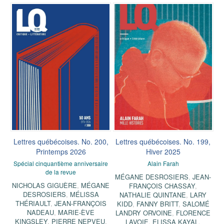
Lettres québécoises. No. 200,
Lettres québécoises. No. 199,
Printemps 2026
Hiver 2025
Spécial cinquantième anniversaire
Alain Farah
de la revue
MÉGANE DESROSIERS
,
JEAN-
NICHOLAS GIGUÈRE
,
MÉGANE
FRANÇOIS CHASSAY
,
DESROSIERS
,
MÉLISSA
NATHALIE QUINTANE
,
LARY
THÉRIAULT
,
JEAN-FRANÇOIS
KIDD
,
FANNY BRITT
,
SALOMÉ
NADEAU
,
MARIE-ÈVE
LANDRY ORVOINE
,
FLORENCE
KINGSLEY
,
PIERRE NEPVEU
,
LAVOIE
,
ELISSA KAYAL
,