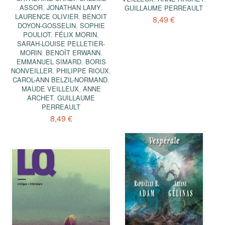
ASSOR
,
JONATHAN LAMY
,
GUILLAUME PERREAULT
LAURENCE OLIVIER
,
BENOIT
8,49 €
DOYON-GOSSELIN
,
SOPHIE
POULIOT
,
FÉLIX MORIN
,
SARAH-LOUISE PELLETIER-
MORIN
,
BENOÎT ERWANN
,
EMMANUEL SIMARD
,
BORIS
NONVEILLER
,
PHILIPPE RIOUX
,
CAROL-ANN BELZIL-NORMAND
,
MAUDE VEILLEUX
,
ANNE
ARCHET
,
GUILLAUME
PERREAULT
8,49 €