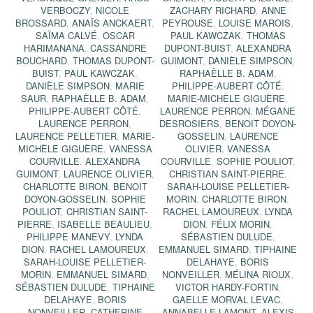
VERBOCZY
,
NICOLE
ZACHARY RICHARD
,
ANNE
BROSSARD
,
ANAÏS ANCKAERT
,
PEYROUSE
,
LOUISE MAROIS
,
SAÏMA CALVÉ
,
OSCAR
PAUL KAWCZAK
,
THOMAS
HARIMANANA
,
CASSANDRE
DUPONT-BUIST
,
ALEXANDRA
BOUCHARD
,
THOMAS DUPONT-
GUIMONT
,
DANIÈLE SIMPSON
,
BUIST
,
PAUL KAWCZAK
,
RAPHAËLLE B. ADAM
,
DANIÈLE SIMPSON
,
MARIE
PHILIPPE-AUBERT CÔTÉ
,
SAUR
,
RAPHAËLLE B. ADAM
,
MARIE-MICHÈLE GIGUÈRE
,
PHILIPPE-AUBERT CÔTÉ
,
LAURENCE PERRON
,
MÉGANE
LAURENCE PERRON
,
DESROSIERS
,
BENOIT DOYON-
LAURENCE PELLETIER
,
MARIE-
GOSSELIN
,
LAURENCE
MICHÈLE GIGUÈRE
,
VANESSA
OLIVIER
,
VANESSA
COURVILLE
,
ALEXANDRA
COURVILLE
,
SOPHIE POULIOT
,
GUIMONT
,
LAURENCE OLIVIER
,
CHRISTIAN SAINT-PIERRE
,
CHARLOTTE BIRON
,
BENOIT
SARAH-LOUISE PELLETIER-
DOYON-GOSSELIN
,
SOPHIE
MORIN
,
CHARLOTTE BIRON
,
POULIOT
,
CHRISTIAN SAINT-
RACHEL LAMOUREUX
,
LYNDA
PIERRE
,
ISABELLE BEAULIEU
,
DION
,
FÉLIX MORIN
,
PHILIPPE MANEVY
,
LYNDA
SÉBASTIEN DULUDE
,
DION
,
RACHEL LAMOUREUX
,
EMMANUEL SIMARD
,
TIPHAINE
SARAH-LOUISE PELLETIER-
DELAHAYE
,
BORIS
MORIN
,
EMMANUEL SIMARD
,
NONVEILLER
,
MÉLINA RIOUX
,
SÉBASTIEN DULUDE
,
TIPHAINE
VICTOR HARDY-FORTIN
,
DELAHAYE
,
BORIS
GAELLE MORVAL LEVAC
,
NONVEILLER
,
CATHERINE
ANNABELLE LAMONT
,
ALEXIS