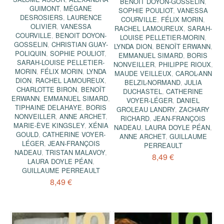
BENOIT DOYON-GOSSELIN
,
GUIMONT
,
MÉGANE
SOPHIE POULIOT
,
VANESSA
DESROSIERS
,
LAURENCE
COURVILLE
,
FÉLIX MORIN
,
OLIVIER
,
VANESSA
RACHEL LAMOUREUX
,
SARAH-
COURVILLE
,
BENOIT DOYON-
LOUISE PELLETIER-MORIN
,
GOSSELIN
,
CHRISTIAN GUAY-
LYNDA DION
,
BENOÎT ERWANN
,
POLIQUIN
,
SOPHIE POULIOT
,
EMMANUEL SIMARD
,
BORIS
SARAH-LOUISE PELLETIER-
NONVEILLER
,
PHILIPPE RIOUX
,
MORIN
,
FÉLIX MORIN
,
LYNDA
MAUDE VEILLEUX
,
CAROL-ANN
DION
,
RACHEL LAMOUREUX
,
BELZIL-NORMAND
,
JULIA
CHARLOTTE BIRON
,
BENOÎT
DUCHASTEL
,
CATHERINE
ERWANN
,
EMMANUEL SIMARD
,
VOYER-LÉGER
,
DANIEL
TIPHAINE DELAHAYE
,
BORIS
GROLEAU LANDRY
,
ZACHARY
NONVEILLER
,
ANNE ARCHET
,
RICHARD
,
JEAN-FRANÇOIS
MARIE-ÈVE KINGSLEY
,
XÉNIA
NADEAU
,
LAURA DOYLE PÉAN
,
GOULD
,
CATHERINE VOYER-
ANNE ARCHET
,
GUILLAUME
LÉGER
,
JEAN-FRANÇOIS
PERREAULT
NADEAU
,
TRISTAN MALAVOY
,
8,49 €
LAURA DOYLE PÉAN
,
GUILLAUME PERREAULT
8,49 €