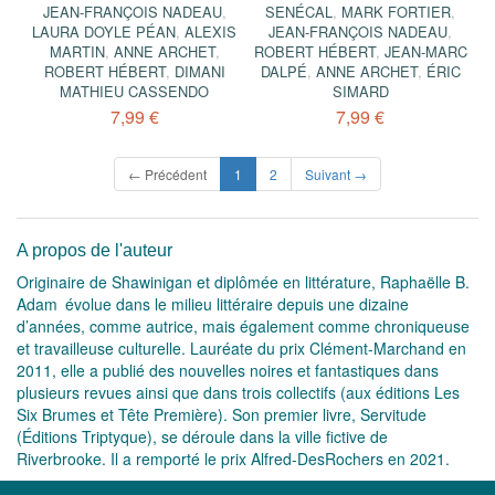
JEAN-FRANÇOIS NADEAU
,
SENÉCAL
,
MARK FORTIER
,
LAURA DOYLE PÉAN
,
ALEXIS
JEAN-FRANÇOIS NADEAU
,
MARTIN
,
ANNE ARCHET
,
ROBERT HÉBERT
,
JEAN-MARC
ROBERT HÉBERT
,
DIMANI
DALPÉ
,
ANNE ARCHET
,
ÉRIC
MATHIEU CASSENDO
SIMARD
7,99 €
7,99 €
(current)
← Précédent
1
2
Suivant →
A propos de l'auteur
Originaire de Shawinigan et diplômée en littérature, Raphaëlle B.
Adam évolue dans le milieu littéraire depuis une dizaine
d’années, comme autrice, mais également comme chroniqueuse
et travailleuse culturelle. Lauréate du prix Clément-Marchand en
2011, elle a publié des nouvelles noires et fantastiques dans
plusieurs revues ainsi que dans trois collectifs (aux éditions Les
Six Brumes et Tête Première). Son premier livre, Servitude
(Éditions Triptyque), se déroule dans la ville fictive de
Riverbrooke. Il a remporté le prix Alfred-DesRochers en 2021.