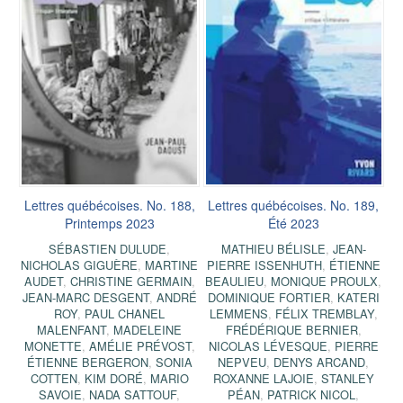
Lettres québécoises. No. 188,
Lettres québécoises. No. 189,
Printemps 2023
Été 2023
SÉBASTIEN DULUDE
,
MATHIEU BÉLISLE
,
JEAN-
NICHOLAS GIGUÈRE
,
MARTINE
PIERRE ISSENHUTH
,
ÉTIENNE
AUDET
,
CHRISTINE GERMAIN
,
BEAULIEU
,
MONIQUE PROULX
,
JEAN-MARC DESGENT
,
ANDRÉ
DOMINIQUE FORTIER
,
KATERI
ROY
,
PAUL CHANEL
LEMMENS
,
FÉLIX TREMBLAY
,
MALENFANT
,
MADELEINE
FRÉDÉRIQUE BERNIER
,
MONETTE
,
AMÉLIE PRÉVOST
,
NICOLAS LÉVESQUE
,
PIERRE
ÉTIENNE BERGERON
,
SONIA
NEPVEU
,
DENYS ARCAND
,
COTTEN
,
KIM DORÉ
,
MARIO
ROXANNE LAJOIE
,
STANLEY
SAVOIE
,
NADA SATTOUF
,
PÉAN
,
PATRICK NICOL
,