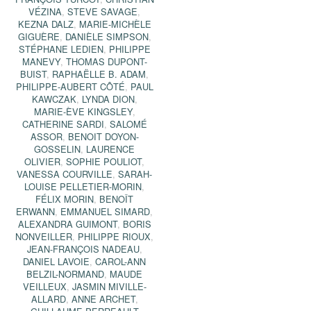
VÉZINA
,
STEVE SAVAGE
,
KEZNA DALZ
,
MARIE-MICHÈLE
GIGUÈRE
,
DANIÈLE SIMPSON
,
STÉPHANE LEDIEN
,
PHILIPPE
MANEVY
,
THOMAS DUPONT-
BUIST
,
RAPHAËLLE B. ADAM
,
PHILIPPE-AUBERT CÔTÉ
,
PAUL
KAWCZAK
,
LYNDA DION
,
MARIE-ÈVE KINGSLEY
,
CATHERINE SARDI
,
SALOMÉ
ASSOR
,
BENOIT DOYON-
GOSSELIN
,
LAURENCE
OLIVIER
,
SOPHIE POULIOT
,
VANESSA COURVILLE
,
SARAH-
LOUISE PELLETIER-MORIN
,
FÉLIX MORIN
,
BENOÎT
ERWANN
,
EMMANUEL SIMARD
,
ALEXANDRA GUIMONT
,
BORIS
NONVEILLER
,
PHILIPPE RIOUX
,
JEAN-FRANÇOIS NADEAU
,
DANIEL LAVOIE
,
CAROL-ANN
BELZIL-NORMAND
,
MAUDE
VEILLEUX
,
JASMIN MIVILLE-
ALLARD
,
ANNE ARCHET
,