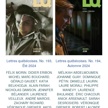
Lettres québécoises. No. 193,
Lettres québécoises. No. 194,
Été 2024
Automne 2024
FÉLIX MORIN
,
DIDIER ERIBON
,
MÉLIKAH ABDELMOUMEN
,
MICHEL MARC BOUCHARD
,
JOHANNE GUAY
,
DOMINIQUE
GÉRALD GAUDET
,
KATIA
PÉTIN
,
DANIELLE LAURIN
,
BELKHODJA
,
ALAIN FARAH
,
LAURE MORALI
,
PHILIPPE
NICHOLAS DAWSON
,
JENNIFER
MANEVY
,
LAURENCE
BÉLANGER
,
LAURENCE
BAULANDE
,
ÉRIC CHACOUR
,
VEILLEUX
,
ANDRÉ MAROIS
,
ANICK ARSENAULT
,
SARAH
ZACHARY RICHARD
,
DESROSIERS
,
VÉRONIQUE
VÉRONIQUE GRENIER
,
AKOS
GRENIER
,
ROBERT LALONDE
,