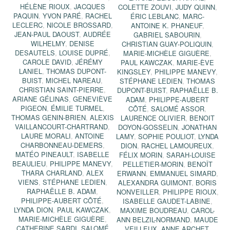
HÉLÈNE RIOUX
,
JACQUES
COLETTE ZOUVI
,
JUDY QUINN
,
PAQUIN
,
YVON PARÉ
,
RACHEL
ÉRIC LEBLANC
,
MARC-
LECLERC
,
NICOLE BROSSARD
,
ANTOINE K. PHANEUF
,
JEAN-PAUL DAOUST
,
AUDRÉE
GABRIEL SABOURIN
,
WILHELMY
,
DENISE
CHRISTIAN GUAY-POLIQUIN
,
DESAUTELS
,
LOUISE DUPRÉ
,
MARIE-MICHÈLE GIGUÈRE
,
CAROLE DAVID
,
JÉRÉMY
PAUL KAWCZAK
,
MARIE-ÈVE
LANIEL
,
THOMAS DUPONT-
KINGSLEY
,
PHILIPPE MANEVY
,
BUIST
,
MICHEL NAREAU
,
STÉPHANE LEDIEN
,
THOMAS
CHRISTIAN SAINT-PIERRE
,
DUPONT-BUIST
,
RAPHAËLLE B.
ARIANE GÉLINAS
,
GENEVIÈVE
ADAM
,
PHILIPPE-AUBERT
PIGEON
,
ÉMILIE TURMEL
,
CÔTÉ
,
SALOMÉ ASSOR
,
THOMAS GENIN-BRIEN
,
ALEXIS
LAURENCE OLIVIER
,
BENOIT
VAILLANCOURT-CHARTRAND
,
DOYON-GOSSELIN
,
JONATHAN
LAURE MORALI
,
ANTOINE
LAMY
,
SOPHIE POULIOT
,
LYNDA
CHARBONNEAU-DEMERS
,
DION
,
RACHEL LAMOUREUX
,
MATÉO PINEAULT
,
ISABELLE
FÉLIX MORIN
,
SARAH-LOUISE
BEAULIEU
,
PHILIPPE MANEVY
,
PELLETIER-MORIN
,
BENOÎT
THARA CHARLAND
,
ALEX
ERWANN
,
EMMANUEL SIMARD
,
VIENS
,
STÉPHANE LEDIEN
,
ALEXANDRA GUIMONT
,
BORIS
RAPHAËLLE B. ADAM
,
NONVEILLER
,
PHILIPPE RIOUX
,
PHILIPPE-AUBERT CÔTÉ
,
ISABELLE GAUDET-LABINE
,
LYNDA DION
,
PAUL KAWCZAK
,
MAXIME BOUDREAU
,
CAROL-
MARIE-MICHÈLE GIGUÈRE
,
ANN BELZIL-NORMAND
,
MAUDE
CATHERINE SARDI
,
SALOMÉ
VEILLEUX
,
ANNE ARCHET
,