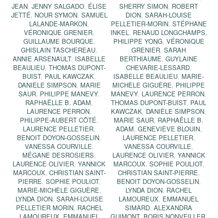
JEAN
,
JENNY SALGADO
,
ÉLISE
SHERRY SIMON
,
ROBERT
JETTÉ
,
NOUR SYMON
,
SAMUEL
DION
,
SARAH-LOUISE
LALANDE-MARKON
,
PELLETIER-MORIN
,
STÉPHANE
VÉRONIQUE GRENIER
,
INKEL
,
RENAUD LONGCHAMPS
,
GUILLAUME BOURQUE
,
PHILIPPE YONG
,
VÉRONIQUE
GHISLAIN TASCHEREAU
,
GRENIER
,
SARAH
ANNIE ARSENAULT
,
ISABELLE
BERTHIAUME
,
GUYLAINE
BEAULIEU
,
THOMAS DUPONT-
CHEVARIE-LESSARD
,
BUIST
,
PAUL KAWCZAK
,
ISABELLE BEAULIEU
,
MARIE-
DANIÈLE SIMPSON
,
MARIE
MICHÈLE GIGUÈRE
,
PHILIPPE
SAUR
,
PHILIPPE MANEVY
,
MANEVY
,
LAURENCE PERRON
,
RAPHAËLLE B. ADAM
,
THOMAS DUPONT-BUIST
,
PAUL
LAURENCE PERRON
,
KAWCZAK
,
DANIÈLE SIMPSON
,
PHILIPPE-AUBERT CÔTÉ
,
MARIE SAUR
,
RAPHAËLLE B.
LAURENCE PELLETIER
,
ADAM
,
GENEVIÈVE BLOUIN
,
BENOIT DOYON-GOSSELIN
,
LAURENCE PELLETIER
,
VANESSA COURVILLE
,
VANESSA COURVILLE
,
MÉGANE DESROSIERS
,
LAURENCE OLIVIER
,
YANNICK
LAURENCE OLIVIER
,
YANNICK
MARCOUX
,
SOPHIE POULIOT
,
MARCOUX
,
CHRISTIAN SAINT-
CHRISTIAN SAINT-PIERRE
,
PIERRE
,
SOPHIE POULIOT
,
BENOIT DOYON-GOSSELIN
,
MARIE-MICHÈLE GIGUÈRE
,
LYNDA DION
,
RACHEL
LYNDA DION
,
SARAH-LOUISE
LAMOUREUX
,
EMMANUEL
PELLETIER MORIN
,
RACHEL
SIMARD
,
ALEXANDRA
LAMOUREUX
,
EMMANUEL
GUIMONT
,
BORIS NONVEILLER
,