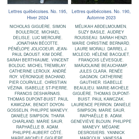
Lettres québécoises. No. 195,
Lettres québécoises. No. 190,
Hiver 2024
Automne 2023
NICHOLAS GIGUÈRE
,
SIMON
MÉLIKAH ABDELMOUMEN
,
BOULERICE
,
MICHAEL
SUZY BASILE
,
AUDREY
DELISLE
,
LUC MERCURE
,
ROUSSEAU
,
SARAH HENZI
,
JONATHAN BÉCOTTE
,
MARIE CHRISTINE BERNARD
,
PÉNÉLOPE JOLICOEUR
,
JEAN-
LAURE MORALI
,
DARREL J.
PAUL DAOUST
,
KIM DORÉ
,
MCLEOD
,
HÉLÈNE BACQUET
,
SARAH BERTHIAUME
,
VINCENT
FRANÇOIS LÉVESQUE
,
BOLDUC
,
MICHEL TREMBLAY
,
MARJOLAINE BEAUCHAMP
,
CATHERINE LEROUX
,
ANDRÉ
JULES CLARA
,
RENÉE
ROY
,
VÉRONIQUE BACHAND
,
GAGNON
,
CATHERINE
PIER COURVILLE
,
CHRISTIAN
GAUTHIER
,
ISABELLE
VÉZINA
,
ISABELLE ST-PIERRE
,
BEAULIEU
,
MARIE-MICHÈLE
FRANCIS DESHARNAIS
,
GIGUÈRE
,
THOMAS DUPONT-
THOMAS DUPONT-BUIST
,
PAUL
BUIST
,
PAUL KAWCZAK
,
KAWCZAK
,
BENOIT DOYON-
LAURENCE PERRON
,
DANIÈLE
GOSSELIN
,
PHILIPPE MANEVY
,
SIMPSON
,
MARIE SAUR
,
DANIÈLE SIMPSON
,
THARA
RAPHAËLLE B. ADAM
,
CHARLAND
,
MARIE SAUR
,
GENEVIÈVE BLOUIN
,
PHILIPPE
RAPHAËLLE B. ADAM
,
MANEVY
,
MÉGANE
PHILIPPE-AUBERT CÔTÉ
,
DESROSIERS
,
YANNICK
MARIE-MICHÈLE GIGUÈRE
,
MARCOUX
,
VANESSA