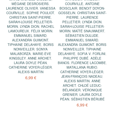
MÉGANE DESROSIERS
,
COURVILLE
,
ANTOINE
LAURENCE OLIVIER
,
VANESSA
BOISCLAIR
,
BENOIT DOYON-
COURVILLE
,
SOPHIE POULIOT
,
GOSSELIN
,
CHRISTIAN SAINT-
CHRISTIAN SAINT-PIERRE
,
PIERRE
,
LAURENCE
SARAH-LOUISE PELLETIER-
PELLETIER
,
LYNDA DION
,
MORIN
,
LYNDA DION
,
RACHEL
SARAH-LOUISE PELLETIER-
LAMOUREUX
,
FÉLIX MORIN
,
MORIN
,
MAÏTÉ SNAUWAERT
,
EMMANUEL SIMARD
,
SÉBASTIEN DULUDE
,
ALEXANDRA GUIMONT
,
EMMANUEL SIMARD
,
TIPHAINE DELAHAYE
,
BORIS
ALEXANDRA GUIMONT
,
BORIS
NONVEILLER
,
SONYA
NONVEILLER
,
TIPHAINE
MALABORZA
,
MARIE-ÈVE
DELAHAYE
,
SOFIA V. FORLINI
,
KINGSLEY
,
ANNE ARCHET
,
PHILIPPE DUBÉ
,
ADÈLE
LAURA DOYLE PÉAN
,
BANOS
,
FLORENCE LACOMBE
,
CATHERINE VOYER-LÉGER
,
MATALLANA RUBIO
,
ALEXIS MARTIN
CATHERINE VOYER-LÉGER
,
JEAN-FRANÇOIS NADEAU
,
6,99 €
ALEXIS MARTIN
,
ANNE
ARCHET
,
CHLOÉ LEDUC-
BÉLANGER
,
VÉRONIQUE
GRENIER
,
LAURA DOYLE
PÉAN
,
SÉBASTIEN BÉRUBÉ
6,99 €