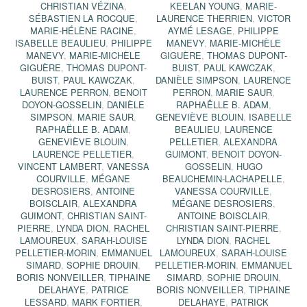
CHRISTIAN VÉZINA
,
KEELAN YOUNG
,
MARIE-
SÉBASTIEN LA ROCQUE
,
LAURENCE THERRIEN
,
VICTOR
MARIE-HÉLÈNE RACINE
,
AYMÉ LESAGE
,
PHILIPPE
ISABELLE BEAULIEU
,
PHILIPPE
MANEVY
,
MARIE-MICHÈLE
MANEVY
,
MARIE-MICHÈLE
GIGUÈRE
,
THOMAS DUPONT-
GIGUÈRE
,
THOMAS DUPONT-
BUIST
,
PAUL KAWCZAK
,
BUIST
,
PAUL KAWCZAK
,
DANIÈLE SIMPSON
,
LAURENCE
LAURENCE PERRON
,
BENOIT
PERRON
,
MARIE SAUR
,
DOYON-GOSSELIN
,
DANIÈLE
RAPHAËLLE B. ADAM
,
SIMPSON
,
MARIE SAUR
,
GENEVIÈVE BLOUIN
,
ISABELLE
RAPHAËLLE B. ADAM
,
BEAULIEU
,
LAURENCE
GENEVIÈVE BLOUIN
,
PELLETIER
,
ALEXANDRA
LAURENCE PELLETIER
,
GUIMONT
,
BENOIT DOYON-
VINCENT LAMBERT
,
VANESSA
GOSSELIN
,
HUGO
COURVILLE
,
MÉGANE
BEAUCHEMIN-LACHAPELLE
,
DESROSIERS
,
ANTOINE
VANESSA COURVILLE
,
BOISCLAIR
,
ALEXANDRA
MÉGANE DESROSIERS
,
GUIMONT
,
CHRISTIAN SAINT-
ANTOINE BOISCLAIR
,
PIERRE
,
LYNDA DION
,
RACHEL
CHRISTIAN SAINT-PIERRE
,
LAMOUREUX
,
SARAH-LOUISE
LYNDA DION
,
RACHEL
PELLETIER-MORIN
,
EMMANUEL
LAMOUREUX
,
SARAH-LOUISE
SIMARD
,
SOPHIE DROUIN
,
PELLETIER-MORIN
,
EMMANUEL
BORIS NONVEILLER
,
TIPHAINE
SIMARD
,
SOPHIE DROUIN
,
DELAHAYE
,
PATRICE
BORIS NONVEILLER
,
TIPHAINE
LESSARD
,
MARK FORTIER
,
DELAHAYE
,
PATRICK