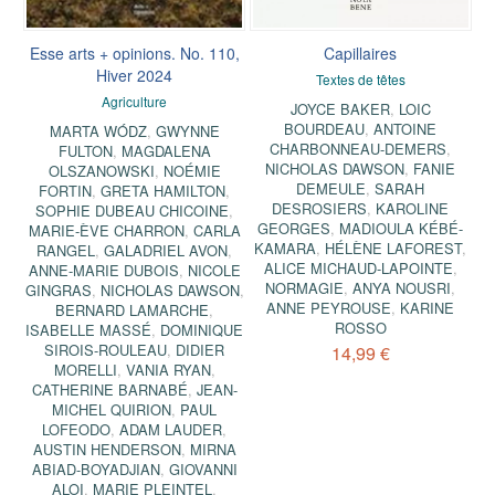
Esse arts + opinions. No. 110,
Capillaires
Hiver 2024
Textes de têtes
Agriculture
JOYCE BAKER
,
LOIC
BOURDEAU
,
ANTOINE
MARTA WÓDZ
,
GWYNNE
CHARBONNEAU-DEMERS
,
FULTON
,
MAGDALENA
NICHOLAS DAWSON
,
FANIE
OLSZANOWSKI
,
NOÉMIE
DEMEULE
,
SARAH
FORTIN
,
GRETA HAMILTON
,
DESROSIERS
,
KAROLINE
SOPHIE DUBEAU CHICOINE
,
GEORGES
,
MADIOULA KÉBÉ-
MARIE-ÈVE CHARRON
,
CARLA
KAMARA
,
HÉLÈNE LAFOREST
,
RANGEL
,
GALADRIEL AVON
,
ALICE MICHAUD-LAPOINTE
,
ANNE-MARIE DUBOIS
,
NICOLE
NORMAGIE
,
ANYA NOUSRI
,
GINGRAS
,
NICHOLAS DAWSON
,
ANNE PEYROUSE
,
KARINE
BERNARD LAMARCHE
,
ROSSO
ISABELLE MASSÉ
,
DOMINIQUE
SIROIS-ROULEAU
,
DIDIER
14,99 €
MORELLI
,
VANIA RYAN
,
CATHERINE BARNABÉ
,
JEAN-
MICHEL QUIRION
,
PAUL
LOFEODO
,
ADAM LAUDER
,
AUSTIN HENDERSON
,
MIRNA
ABIAD-BOYADJIAN
,
GIOVANNI
ALOI
,
MARIE PLEINTEL
,