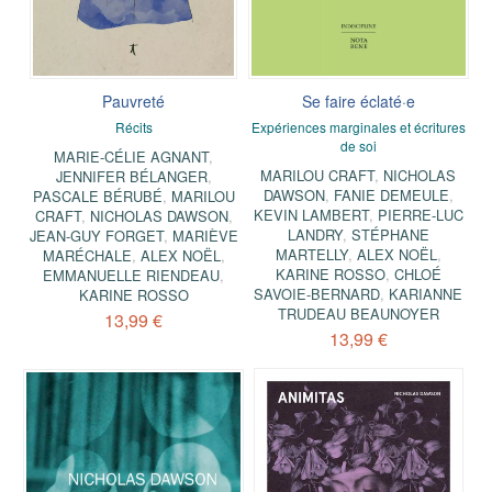
Pauvreté
Se faire éclaté·e
Récits
Expériences marginales et écritures
de soi
MARIE-CÉLIE AGNANT
,
MARILOU CRAFT
,
NICHOLAS
JENNIFER BÉLANGER
,
DAWSON
,
FANIE DEMEULE
,
PASCALE BÉRUBÉ
,
MARILOU
KEVIN LAMBERT
,
PIERRE-LUC
CRAFT
,
NICHOLAS DAWSON
,
LANDRY
,
STÉPHANE
JEAN-GUY FORGET
,
MARIÈVE
MARTELLY
,
ALEX NOËL
,
MARÉCHALE
,
ALEX NOËL
,
KARINE ROSSO
,
CHLOÉ
EMMANUELLE RIENDEAU
,
SAVOIE-BERNARD
,
KARIANNE
KARINE ROSSO
TRUDEAU BEAUNOYER
13,99 €
13,99 €