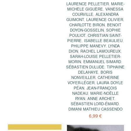
LAURENCE PELLETIER
,
MARIE-
MICHÈLE GIGUÈRE
,
VANESSA
COURVILLE
,
ALEXANDRA
GUIMONT
,
LAURENCE OLIVIER
,
CHARLOTTE BIRON
,
BENOIT
DOYON-GOSSELIN
,
SOPHIE
POULIOT
,
CHRISTIAN SAINT-
PIERRE
,
ISABELLE BEAULIEU
,
PHILIPPE MANEVY
,
LYNDA
DION
,
RACHEL LAMOUREUX
,
SARAH-LOUISE PELLETIER-
MORIN
,
EMMANUEL SIMARD
,
SÉBASTIEN DULUDE
,
TIPHAINE
DELAHAYE
,
BORIS
NONVEILLER
,
CATHERINE
VOYER-LÉGER
,
LAURA DOYLE
PÉAN
,
JEAN-FRANÇOIS
NADEAU
,
MARIE-NOËLLE
RYAN
,
ANNE ARCHET
,
SÉBASTIEN LORD-ÉMARD
,
DIMANI MATHIEU CASSENDO
6,99 €