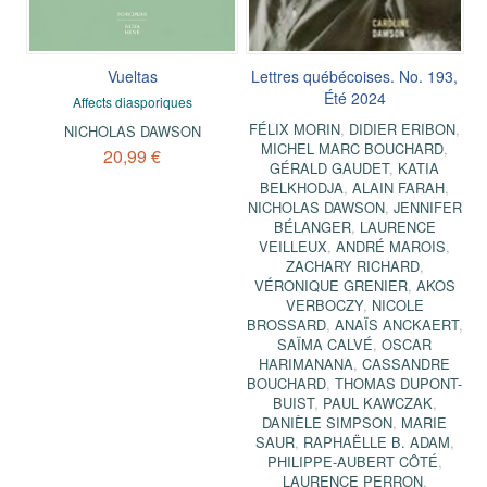
Vueltas
Lettres québécoises. No. 193,
Été 2024
Affects diasporiques
FÉLIX MORIN
,
DIDIER ERIBON
,
NICHOLAS DAWSON
MICHEL MARC BOUCHARD
,
20,99 €
GÉRALD GAUDET
,
KATIA
BELKHODJA
,
ALAIN FARAH
,
NICHOLAS DAWSON
,
JENNIFER
BÉLANGER
,
LAURENCE
VEILLEUX
,
ANDRÉ MAROIS
,
ZACHARY RICHARD
,
VÉRONIQUE GRENIER
,
AKOS
VERBOCZY
,
NICOLE
BROSSARD
,
ANAÏS ANCKAERT
,
SAÏMA CALVÉ
,
OSCAR
HARIMANANA
,
CASSANDRE
BOUCHARD
,
THOMAS DUPONT-
BUIST
,
PAUL KAWCZAK
,
DANIÈLE SIMPSON
,
MARIE
SAUR
,
RAPHAËLLE B. ADAM
,
PHILIPPE-AUBERT CÔTÉ
,
LAURENCE PERRON
,