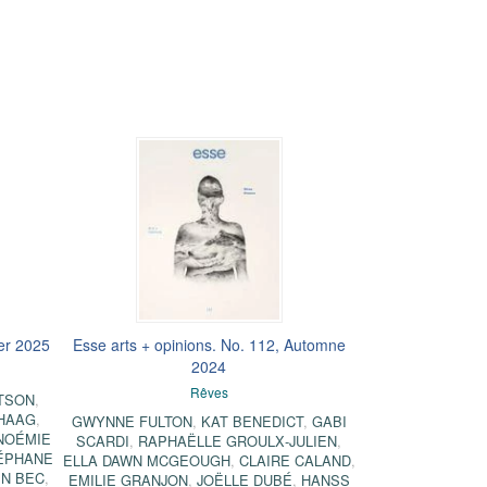
ver 2025
Esse arts + opinions. No. 112, Automne
2024
Rêves
TSON
,
CHAAG
,
GWYNNE FULTON
,
KAT BENEDICT
,
GABI
NOÉMIE
SCARDI
,
RAPHAËLLE GROULX‑JULIEN
,
ÉPHANE
ELLA DAWN MCGEOUGH
,
CLAIRE CALAND
,
IN BEC
,
EMILIE GRANJON
,
JOËLLE DUBÉ
,
HANSS