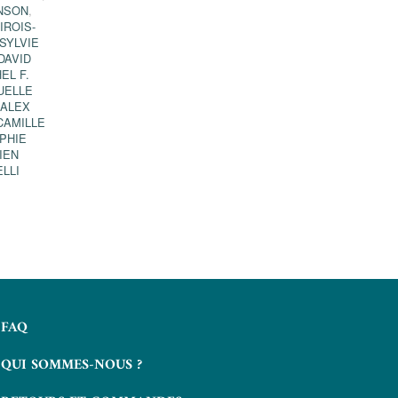
NSON
,
IROIS-
SYLVIE
DAVID
EL F.
UELLE
,
ALEX
CAMILLE
PHIE
IEN
LLI
FAQ
QUI SOMMES-NOUS ?