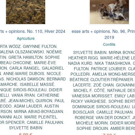
ts + opinions. No. 110, Hiver 2024
esse arts + opinions. No. 96, Pr
2019
Agriculture
Conflits
RTA WÓDZ
,
GWYNNE FULTON
,
ALENA OLSZANOWSKI
,
NOÉMIE
SYLVETTE BABIN
,
MIRNA BOYAD
TIN
,
GRETA HAMILTON
,
SOPHIE
HEATHER RIGG
,
MARIE-HÉLÈNE L
UBEAU CHICOINE
,
MARIE-ÈVE
NADIA KURD
,
NIKA TIMASHKOVA
,
RON
,
CARLA RANGEL
,
GALADRIEL
FULTON
,
PATRICE LOUBIER
,
CL
N
,
ANNE-MARIE DUBOIS
,
NICOLE
POLLEDRI
,
AMELIA WONG-MERS
AS
,
NICHOLAS DAWSON
,
BERNARD
BÉATRICE CLOUTIER-TRÉPANIER
AMARCHE
,
ISABELLE MASSÉ
,
LACERTE
,
ZOË CHAN
,
GIOVANNI
NIQUE SIROIS-ROULEAU
,
DIDIER
MICHEL F. CÔTÉ
,
NATHALIE DE
ELLI
,
VANIA RYAN
,
CATHERINE
VANESSA MORISSET
,
EMILY LA
ABÉ
,
JEAN-MICHEL QUIRION
,
PAUL
RICKY VARGHESE
,
SOPHIE BER
FEODO
,
ADAM LAUDER
,
AUSTIN
DOMINIQUE SIROIS-ROULEAU
,
L
ERSON
,
MIRNA ABIAD-BOYADJIAN
,
BOISCLAIR
,
CAMILLE PAULHAN
VANNI ALOI
,
MARIE PLEINTEL
,
ROBERGE VAN DER DONCKT
,
J
OR SPENCER
,
CAMILLE PAULHAN
,
MICHÈLE MORIN
,
DIDIER MORE
SYLVETTE BABIN
SOPHIE DROUIN
,
AMBER BER
6,99 €