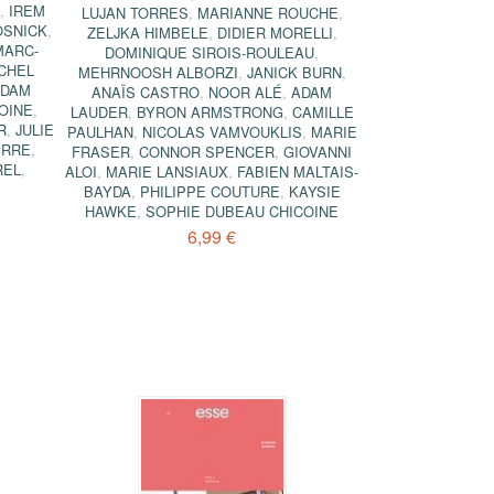
,
IREM
LUJAN TORRES
,
MARIANNE ROUCHE
,
OSNICK
,
ZELJKA HIMBELE
,
DIDIER MORELLI
,
MARC-
DOMINIQUE SIROIS-ROULEAU
,
ICHEL
MEHRNOOSH ALBORZI
,
JANICK BURN
,
ADAM
ANAÏS CASTRO
,
NOOR ALÉ
,
ADAM
OINE
,
LAUDER
,
BYRON ARMSTRONG
,
CAMILLE
R
,
JULIE
PAULHAN
,
NICOLAS VAMVOUKLIS
,
MARIE
ERRE
,
FRASER
,
CONNOR SPENCER
,
GIOVANNI
REL
,
ALOI
,
MARIE LANSIAUX
,
FABIEN MALTAIS-
BAYDA
,
PHILIPPE COUTURE
,
KAYSIE
HAWKE
,
SOPHIE DUBEAU CHICOINE
6,99 €