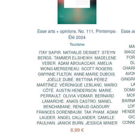
Esse arts + opinions. No. 111, Printemps-
Esse ar
Été 2024
Tourisme
MA
MAGD
ITAY SAPIR
,
NATHALIE DESMET
,
STEYN
FOR
BERGS
,
TAMMER EL-SHEIKH
,
MADELENE
D
VEBER
,
ADAM ABOUACCAR
,
AMELIA
CHAR
WONG-MERSEREAU
,
SCOTT ROGERS
,
AVO
GWYNNE FULTON
,
ANNE-MARIE DUBOIS
,
GINGR
JOËLLE DUBÉ
,
BETTINA PÉREZ
L
MARTÍNEZ
,
VÉRONIQUE LEBLANC
,
MARIO
DOMI
CÔTÉ
,
AUSTIN HENDERSON
,
MARIE
MOR
PERRAULT
,
OLIVIA VIDMAR
,
BERNARD
BARN
LAMARCHE
,
ANAÏS CASTRO
,
MANEL
LO
BENCHABANE
,
RENAUD GADOURY
,
HEND
FRANCES DORENBAUM
,
TAK PHAM
,
ADAM
GIO
LAUDER
,
ANGEL CALLANDER
,
CAMILLE
CONN
PAULHAN
,
JANICK BURN
,
JESSICA MINIER
6,99 €