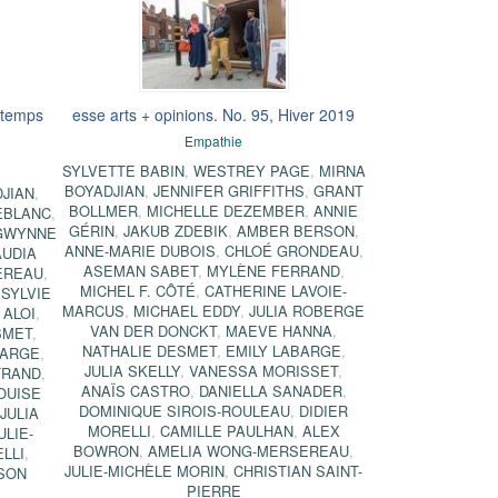
intemps
esse arts + opinions. No. 95, Hiver 2019
Empathie
SYLVETTE BABIN
,
WESTREY PAGE
,
MIRNA
BOYADJIAN
,
JENNIFER GRIFFITHS
,
GRANT
JIAN
,
BOLLMER
,
MICHELLE DEZEMBER
,
ANNIE
EBLANC
,
GÉRIN
,
JAKUB ZDEBIK
,
AMBER BERSON
,
GWYNNE
ANNE-MARIE DUBOIS
,
CHLOÉ GRONDEAU
,
AUDIA
ASEMAN SABET
,
MYLÈNE FERRAND
,
EREAU
,
MICHEL F. CÔTÉ
,
CATHERINE LAVOIE-
,
SYLVIE
MARCUS
,
MICHAEL EDDY
,
JULIA ROBERGE
 ALOI
,
VAN DER DONCKT
,
MAEVE HANNA
,
SMET
,
NATHALIE DESMET
,
EMILY LABARGE
,
BARGE
,
JULIA SKELLY
,
VANESSA MORISSET
,
TRAND
,
ANAÏS CASTRO
,
DANIELLA SANADER
,
OUISE
DOMINIQUE SIROIS-ROULEAU
,
DIDIER
,
JULIA
MORELLI
,
CAMILLE PAULHAN
,
ALEX
ULIE-
BOWRON
,
AMELIA WONG-MERSEREAU
,
LLI
,
JULIE-MICHÈLE MORIN
,
CHRISTIAN SAINT-
SON
PIERRE