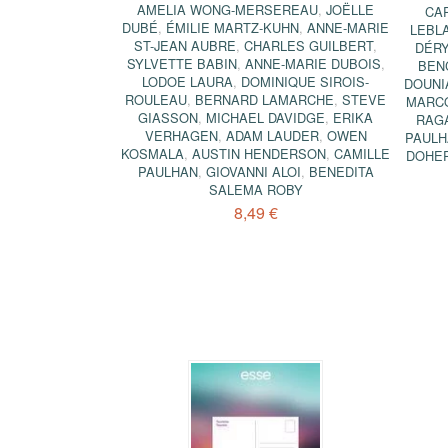
AMELIA WONG-MERSEREAU
,
JOËLLE
CA
DUBÉ
,
ÉMILIE MARTZ-KUHN
,
ANNE-MARIE
LEBL
ST-JEAN AUBRE
,
CHARLES GUILBERT
,
DÉR
SYLVETTE BABIN
,
ANNE-MARIE DUBOIS
,
BEN
LODOE LAURA
,
DOMINIQUE SIROIS-
DOUNI
ROULEAU
,
BERNARD LAMARCHE
,
STEVE
MARCO
GIASSON
,
MICHAEL DAVIDGE
,
ERIKA
RAGA
VERHAGEN
,
ADAM LAUDER
,
OWEN
PAUL
KOSMALA
,
AUSTIN HENDERSON
,
CAMILLE
DOHE
PAULHAN
,
GIOVANNI ALOI
,
BENEDITA
SALEMA ROBY
8,49 €