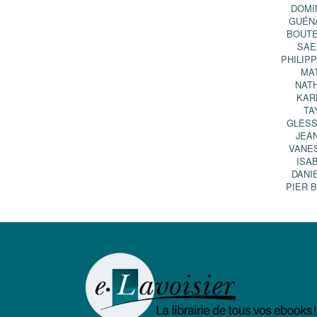
DOMI
GUÉN
BOUTE
SAE
PHILIP
MA
NAT
KAR
TA
GLESS
JEA
VANE
ISA
DANIE
PIER 