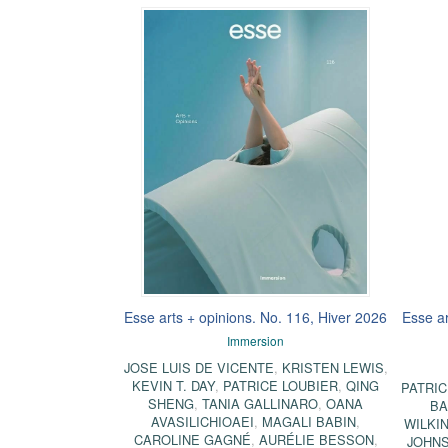
Esse arts + opinions. No. 116, Hiver 2026
Esse ar
Immersion
JOSE LUIS DE VICENTE
,
KRISTEN LEWIS
,
KEVIN T. DAY
,
PATRICE LOUBIER
,
QING
PATRIC
SHENG
,
TANIA GALLINARO
,
OANA
B
AVASILICHIOAEI
,
MAGALI BABIN
,
WILKI
CAROLINE GAGNÉ
,
AURÉLIE BESSON
,
JOHN