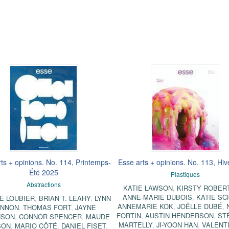
ts + opinions. No. 114, Printemps-
Esse arts + opinions. No. 113, Hi
Été 2025
Plastiques
Abstractions
KATIE LAWSON
,
KIRSTY ROBER
ANNE-MARIE DUBOIS
,
KATIE S
E LOUBIER
,
BRIAN T. LEAHY
,
LYNN
ANNEMARIE KOK
,
JOËLLE DUBÉ
,
ANNON
,
THOMAS FORT
,
JAYNE
FORTIN
,
AUSTIN HENDERSON
,
ST
NSON
,
CONNOR SPENCER
,
MAUDE
MARTELLY
,
JI-YOON HAN
,
VALENT
SON
,
MARIO CÔTÉ
,
DANIEL FISET
,