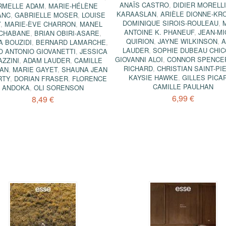
ANAÏS CASTRO
,
DIDIER MORELLI
RMELLE ADAM
,
MARIE-HÉLÈNE
KARAASLAN
,
ARIÈLE DIONNE-KR
ANC
,
GABRIELLE MOSER
,
LOUISE
DOMINIQUE SIROIS-ROULEAU
,
Y
,
MARIE-ÈVE CHARRON
,
MANEL
ANTOINE K. PHANEUF
,
JEAN-M
CHABANE
,
BRIAN OBIRI-ASARE
,
QUIRION
,
JAYNE WILKINSON
,
A BOUZIDI
,
BERNARD LAMARCHE
,
LAUDER
,
SOPHIE DUBEAU CHIC
 ANTONIO GIOVANETTI
,
JESSICA
GIOVANNI ALOI
,
CONNOR SPENCE
ZZINI
,
ADAM LAUDER
,
CAMILLE
RICHARD
,
CHRISTIAN SAINT-PI
HAN
,
MARIE GAYET
,
SHAUNA JEAN
KAYSIE HAWKE
,
GILLES PICA
RTY
,
DORIAN FRASER
,
FLORENCE
CAMILLE PAULHAN
ANDOKA
,
OLI SORENSON
6,99 €
8,49 €