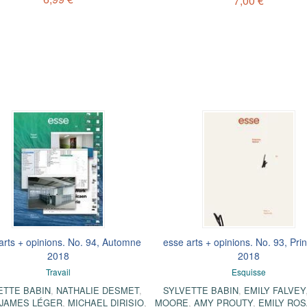
7,00 €
arts + opinions. No. 94, Automne
esse arts + opinions. No. 93, Pr
2018
2018
Travail
Esquisse
ETTE BABIN
,
NATHALIE DESMET
,
SYLVETTE BABIN
,
EMILY FALVEY
JAMES LÉGER
,
MICHAEL DIRISIO
,
MOORE
,
AMY PROUTY
,
EMILY RO