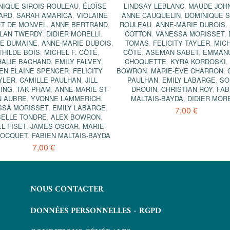
NIQUE SIROIS-ROULEAU
,
ÉLOÏSE
LINDSAY LEBLANC
,
MAUDE JOH
ARD
,
SARAH AMARICA
,
VIOLAINE
ANNE CAUQUELIN
,
DOMINIQUE S
T DE MONVEL
,
ANNE BERTRAND
,
ROULEAU
,
ANNE-MARIE DUBOIS
,
LAN TWERDY
,
DIDIER MORELLI
,
COTTON
,
VANESSA MORISSET
,
PE DUMAINE
,
ANNE-MARIE DUBOIS
,
TOMAS
,
FELICITY TAYLER
,
MICH
THILDE BOIS
,
MICHEL F. CÔTÉ
,
CÔTÉ
,
ASEMAN SABET
,
EMMAN
HALIE BACHAND
,
EMILY FALVEY
,
CHOQUETTE
,
KYRA KORDOSKI
EN ELAINE SPENCER
,
FELICITY
BOWRON
,
MARIE-ÈVE CHARRON
,
YLER
,
CAMILLE PAULHAN
,
JILL
PAULHAN
,
EMILY LABARGE
,
SO
ING
,
TAK PHAM
,
ANNE-MARIE ST-
DROUIN
,
CHRISTIAN ROY
,
FAB
N AUBRE
,
YVONNE LAMMERICH
,
MALTAIS-BAYDA
,
DIDIER MORE
SSA MORISSET
,
EMILY LABARGE
,
7,00 €
BELLE TONDRE
,
ALEX BOWRON
,
L FISET
,
JAMES OSCAR
,
MARIE-
BOCQUET
,
FABIEN MALTAIS-BAYDA
7,00 €
NOUS CONTACTER
DONNÉES PERSONNELLES - RGPD