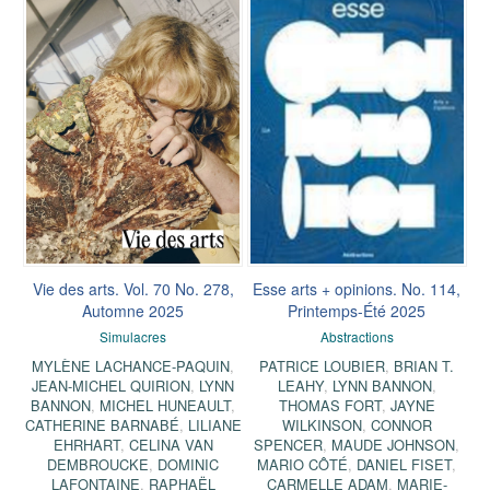
Vie des arts. Vol. 70 No. 278,
Esse arts + opinions. No. 114,
Automne 2025
Printemps-Été 2025
Simulacres
Abstractions
MYLÈNE LACHANCE-PAQUIN
,
PATRICE LOUBIER
,
BRIAN T.
JEAN-MICHEL QUIRION
,
LYNN
LEAHY
,
LYNN BANNON
,
BANNON
,
MICHEL HUNEAULT
,
THOMAS FORT
,
JAYNE
CATHERINE BARNABÉ
,
LILIANE
WILKINSON
,
CONNOR
EHRHART
,
CELINA VAN
SPENCER
,
MAUDE JOHNSON
,
DEMBROUCKE
,
DOMINIC
MARIO CÔTÉ
,
DANIEL FISET
,
LAFONTAINE
,
RAPHAËL
CARMELLE ADAM
,
MARIE-