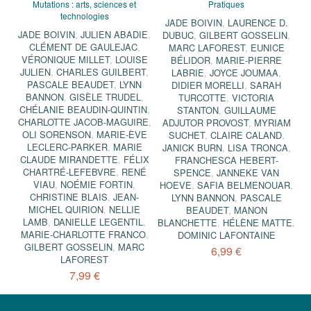
Mutations : arts, sciences et
Pratiques
technologies
JADE BOIVIN
,
LAURENCE D.
JADE BOIVIN
,
JULIEN ABADIE
,
DUBUC
,
GILBERT GOSSELIN
,
CLÉMENT DE GAULEJAC
,
MARC LAFOREST
,
EUNICE
VÉRONIQUE MILLET
,
LOUISE
BÉLIDOR
,
MARIE-PIERRE
JULIEN
,
CHARLES GUILBERT
,
LABRIE
,
JOYCE JOUMAA
,
PASCALE BEAUDET
,
LYNN
DIDIER MORELLI
,
SARAH
BANNON
,
GISÈLE TRUDEL
,
TURCOTTE
,
VICTORIA
CHÉLANIE BEAUDIN-QUINTIN
,
STANTON
,
GUILLAUME
CHARLOTTE JACOB-MAGUIRE
,
ADJUTOR PROVOST
,
MYRIAM
OLI SORENSON
,
MARIE-ÈVE
SUCHET
,
CLAIRE CALAND
,
LECLERC-PARKER
,
MARIE
JANICK BURN
,
LISA TRONCA
,
CLAUDE MIRANDETTE
,
FÉLIX
FRANCHESCA HEBERT-
CHARTRÉ-LEFEBVRE
,
RENÉ
SPENCE
,
JANNEKE VAN
VIAU
,
NOÉMIE FORTIN
,
HOEVE
,
SAFIA BELMENOUAR
,
CHRISTINE BLAIS
,
JEAN-
LYNN BANNON
,
PASCALE
MICHEL QUIRION
,
NELLIE
BEAUDET
,
MANON
LAMB
,
DANIELLE LEGENTIL
,
BLANCHETTE
,
HÉLÈNE MATTE
,
MARIE-CHARLOTTE FRANCO
,
DOMINIC LAFONTAINE
GILBERT GOSSELIN
,
MARC
6,99 €
LAFOREST
7,99 €