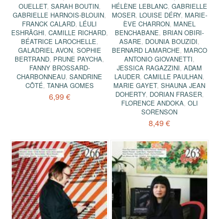
OUELLET
,
SARAH BOUTIN
,
HÉLÈNE LEBLANC
,
GABRIELLE
GABRIELLE HARNOIS-BLOUIN
,
MOSER
,
LOUISE DÉRY
,
MARIE-
FRANCK CALARD
,
LÉULI
ÈVE CHARRON
,
MANEL
ESHRĀGHI
,
CAMILLE RICHARD
,
BENCHABANE
,
BRIAN OBIRI-
BÉATRICE LAROCHELLE
,
ASARE
,
DOUNIA BOUZIDI
,
GALADRIEL AVON
,
SOPHIE
BERNARD LAMARCHE
,
MARCO
BERTRAND
,
PRUNE PAYCHA
,
ANTONIO GIOVANETTI
,
FANNY BROSSARD-
JESSICA RAGAZZINI
,
ADAM
CHARBONNEAU
,
SANDRINE
LAUDER
,
CAMILLE PAULHAN
,
CÔTÉ
,
TANHA GOMES
MARIE GAYET
,
SHAUNA JEAN
DOHERTY
,
DORIAN FRASER
,
6,99 €
FLORENCE ANDOKA
,
OLI
SORENSON
8,49 €