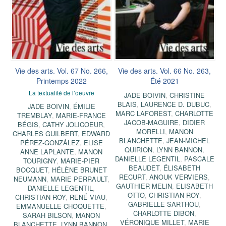
Vie des arts. Vol. 67 No. 266,
Vie des arts. Vol. 66 No. 263,
Printemps 2022
Été 2021
La textualité de l’oeuvre
JADE BOIVIN
,
CHRISTINE
BLAIS
,
LAURENCE D. DUBUC
,
JADE BOIVIN
,
ÉMILIE
MARC LAFOREST
,
CHARLOTTE
TREMBLAY
,
MARIE-FRANCE
JACOB-MAGUIRE
,
DIDIER
BÉGIS
,
CATHY JOLICOEUR
,
MORELLI
,
MANON
CHARLES GUILBERT
,
EDWARD
BLANCHETTE
,
JEAN-MICHEL
PÉREZ-GONZÁLEZ
,
ELISE
QUIRION
,
LYNN BANNON
,
ANNE LAPLANTE
,
MANON
DANIELLE LEGENTIL
,
PASCALE
TOURIGNY
,
MARIE-PIER
BEAUDET
,
ÉLISABETH
BOCQUET
,
HÉLÈNE BRUNET
RECURT
,
ANOUK VERVIERS
,
NEUMANN
,
MARIE PERRAULT
,
GAUTHIER MELIN
,
ELISABETH
DANIELLE LEGENTIL
,
OTTO
,
CHRISTIAN ROY
,
CHRISTIAN ROY
,
RENÉ VIAU
,
GABRIELLE SARTHOU
,
EMMANUELLE CHOQUETTE
,
CHARLOTTE DIBON
,
SARAH BILSON
,
MANON
VÉRONIQUE MILLET
,
MARIE
BLANCHETTE
,
LYNN BANNON
,