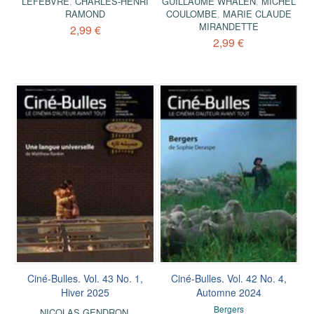
LEFEBVRE
,
CHARLES-HENRI
GUILLAUME WHALEN
,
MICHEL
RAMOND
COULOMBE
,
MARIE CLAUDE
MIRANDETTE
2,99 €
2,99 €
Ciné-Bulles. Vol. 43 No. 1,
Ciné-Bulles. Vol. 42 No. 4,
Hiver 2025
Automne 2024
Bergers
NICOLAS GENDRON
,