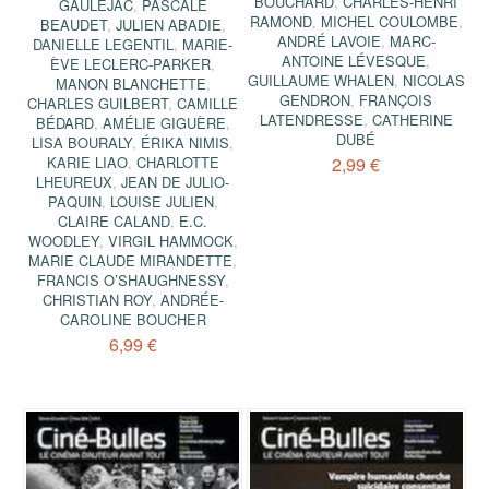
BOUCHARD
,
CHARLES-HENRI
GAULEJAC
,
PASCALE
RAMOND
,
MICHEL COULOMBE
,
BEAUDET
,
JULIEN ABADIE
,
ANDRÉ LAVOIE
,
MARC-
DANIELLE LEGENTIL
,
MARIE-
ANTOINE LÉVESQUE
,
ÈVE LECLERC-PARKER
,
GUILLAUME WHALEN
,
NICOLAS
MANON BLANCHETTE
,
GENDRON
,
FRANÇOIS
CHARLES GUILBERT
,
CAMILLE
LATENDRESSE
,
CATHERINE
BÉDARD
,
AMÉLIE GIGUÈRE
,
DUBÉ
LISA BOURALY
,
ÉRIKA NIMIS
,
KARIE LIAO
,
CHARLOTTE
2,99 €
LHEUREUX
,
JEAN DE JULIO-
PAQUIN
,
LOUISE JULIEN
,
CLAIRE CALAND
,
E.C.
WOODLEY
,
VIRGIL HAMMOCK
,
MARIE CLAUDE MIRANDETTE
,
FRANCIS O’SHAUGHNESSY
,
CHRISTIAN ROY
,
ANDRÉE-
CAROLINE BOUCHER
6,99 €