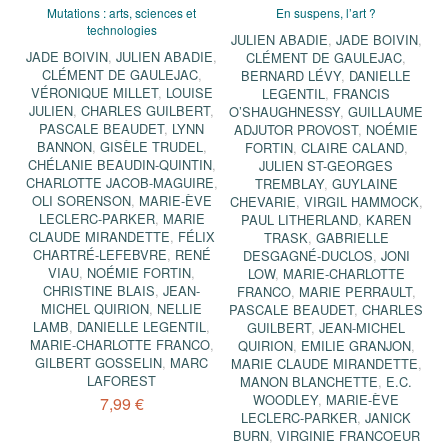
Mutations : arts, sciences et
En suspens, l’art ?
technologies
JULIEN ABADIE
,
JADE BOIVIN
,
JADE BOIVIN
,
JULIEN ABADIE
,
CLÉMENT DE GAULEJAC
,
CLÉMENT DE GAULEJAC
,
BERNARD LÉVY
,
DANIELLE
VÉRONIQUE MILLET
,
LOUISE
LEGENTIL
,
FRANCIS
JULIEN
,
CHARLES GUILBERT
,
O’SHAUGHNESSY
,
GUILLAUME
PASCALE BEAUDET
,
LYNN
ADJUTOR PROVOST
,
NOÉMIE
BANNON
,
GISÈLE TRUDEL
,
FORTIN
,
CLAIRE CALAND
,
CHÉLANIE BEAUDIN-QUINTIN
,
JULIEN ST-GEORGES
CHARLOTTE JACOB-MAGUIRE
,
TREMBLAY
,
GUYLAINE
OLI SORENSON
,
MARIE-ÈVE
CHEVARIE
,
VIRGIL HAMMOCK
,
LECLERC-PARKER
,
MARIE
PAUL LITHERLAND
,
KAREN
CLAUDE MIRANDETTE
,
FÉLIX
TRASK
,
GABRIELLE
CHARTRÉ-LEFEBVRE
,
RENÉ
DESGAGNÉ-DUCLOS
,
JONI
VIAU
,
NOÉMIE FORTIN
,
LOW
,
MARIE-CHARLOTTE
CHRISTINE BLAIS
,
JEAN-
FRANCO
,
MARIE PERRAULT
,
MICHEL QUIRION
,
NELLIE
PASCALE BEAUDET
,
CHARLES
LAMB
,
DANIELLE LEGENTIL
,
GUILBERT
,
JEAN-MICHEL
MARIE-CHARLOTTE FRANCO
,
QUIRION
,
EMILIE GRANJON
,
GILBERT GOSSELIN
,
MARC
MARIE CLAUDE MIRANDETTE
,
LAFOREST
MANON BLANCHETTE
,
E.C.
WOODLEY
,
MARIE-ÈVE
7,99 €
LECLERC-PARKER
,
JANICK
BURN
,
VIRGINIE FRANCOEUR