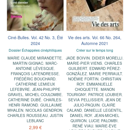
Ciné-Bulles. Vol. 42 No. 3, Été
Vie des arts. Vol. 66 No. 264,
2024
Automne 2021
Dossier Échappées cinéphiliques
Créer sur le temps long
MARIE CLAUDE MIRANDETTE
,
JADE BOIVIN
,
DIDIER MORELLI
,
MARTIN GIGNAC
,
MARC-
MARIE-PIER VIENS
,
CHARLES
ANTOINE LÉVESQUE
,
GUILBERT
,
EDWARD PÉREZ-
FRANÇOIS LATENDRESSE
,
GONZÁLEZ
,
MARIE PERRAULT
,
FRÉDÉRIC BOUCHARD
,
NOÉMIE FORTIN
,
CHRISTIAN
CATHERINE LEMIEUX
ROY
,
EMMANUELLE
LEFEBVRE
,
JEAN-PHILIPPE
CHOQUETTE
,
MANON
GRAVEL
,
MICHEL COULOMBE
,
TOURIGNY
,
PATRICE LOUBIER
,
CATHERINE DUBÉ
,
CHARLES-
SEVIA PELLISSIER
,
JEAN DE
HENRI RAMOND
,
GUILLAUME
JULIO-PAQUIN
,
CLAIRE
WHALEN
,
NICOLAS GENDRON
,
CALAND
,
DANIELLE LEGENTIL
,
CHARLES ROUSSEAU
,
JUSTIN
DANIEL ROY
,
JEAN-MICHEL
LEBLANC
QUIRION
,
LUCIE PALOMBI
,
RENÉ VIAU
,
MARIE-ÈVE
2,99 €