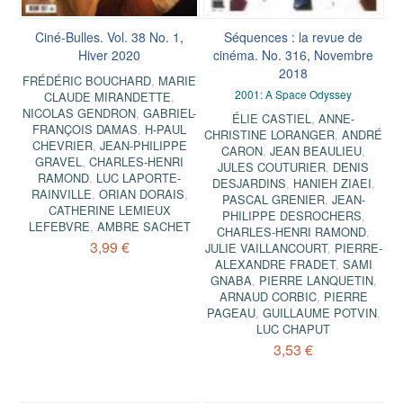
Ciné-Bulles. Vol. 38 No. 1,
Séquences : la revue de
Hiver 2020
cinéma. No. 316, Novembre
2018
FRÉDÉRIC BOUCHARD
,
MARIE
2001: A Space Odyssey
CLAUDE MIRANDETTE
,
NICOLAS GENDRON
,
GABRIEL-
ÉLIE CASTIEL
,
ANNE-
FRANÇOIS DAMAS
,
H-PAUL
CHRISTINE LORANGER
,
ANDRÉ
CHEVRIER
,
JEAN-PHILIPPE
CARON
,
JEAN BEAULIEU
,
GRAVEL
,
CHARLES-HENRI
JULES COUTURIER
,
DENIS
RAMOND
,
LUC LAPORTE-
DESJARDINS
,
HANIEH ZIAEI
,
RAINVILLE
,
ORIAN DORAIS
,
PASCAL GRENIER
,
JEAN-
CATHERINE LEMIEUX
PHILIPPE DESROCHERS
,
LEFEBVRE
,
AMBRE SACHET
CHARLES-HENRI RAMOND
,
3,99 €
JULIE VAILLANCOURT
,
PIERRE-
ALEXANDRE FRADET
,
SAMI
GNABA
,
PIERRE LANQUETIN
,
ARNAUD CORBIC
,
PIERRE
PAGEAU
,
GUILLAUME POTVIN
,
LUC CHAPUT
3,53 €