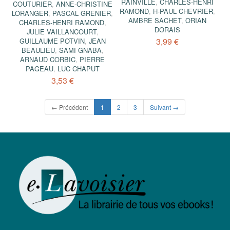
RAINVILLE
,
CHARLES-HENRI
COUTURIER
,
ANNE-CHRISTINE
RAMOND
,
H-PAUL CHEVRIER
,
LORANGER
,
PASCAL GRENIER
,
AMBRE SACHET
,
ORIAN
CHARLES-HENRI RAMOND
,
DORAIS
JULIE VAILLANCOURT
,
3,99 €
GUILLAUME POTVIN
,
JEAN
BEAULIEU
,
SAMI GNABA
,
ARNAUD CORBIC
,
PIERRE
PAGEAU
,
LUC CHAPUT
3,53 €
(current)
← Précédent
1
2
3
Suivant →