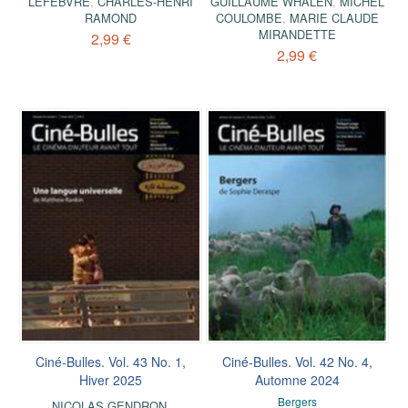
LEFEBVRE
,
CHARLES-HENRI
GUILLAUME WHALEN
,
MICHEL
RAMOND
COULOMBE
,
MARIE CLAUDE
MIRANDETTE
2,99 €
2,99 €
Ciné-Bulles. Vol. 43 No. 1,
Ciné-Bulles. Vol. 42 No. 4,
Hiver 2025
Automne 2024
Bergers
NICOLAS GENDRON
,