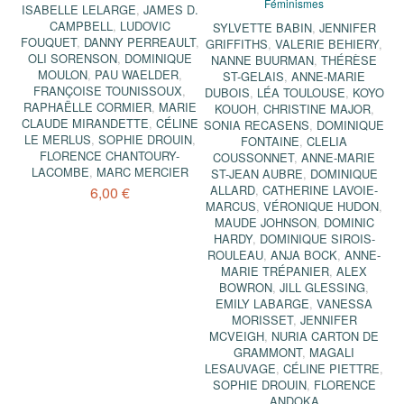
Féminismes
ISABELLE LELARGE
,
JAMES D.
CAMPBELL
,
LUDOVIC
SYLVETTE BABIN
,
JENNIFER
FOUQUET
,
DANNY PERREAULT
,
GRIFFITHS
,
VALERIE BEHIERY
,
OLI SORENSON
,
DOMINIQUE
NANNE BUURMAN
,
THÉRÈSE
MOULON
,
PAU WAELDER
,
ST-GELAIS
,
ANNE-MARIE
FRANÇOISE TOUNISSOUX
,
DUBOIS
,
LÉA TOULOUSE
,
KOYO
RAPHAËLLE CORMIER
,
MARIE
KOUOH
,
CHRISTINE MAJOR
,
CLAUDE MIRANDETTE
,
CÉLINE
SONIA RECASENS
,
DOMINIQUE
LE MERLUS
,
SOPHIE DROUIN
,
FONTAINE
,
CLELIA
FLORENCE CHANTOURY-
COUSSONNET
,
ANNE-MARIE
LACOMBE
,
MARC MERCIER
ST-JEAN AUBRE
,
DOMINIQUE
ALLARD
,
CATHERINE LAVOIE-
6,00 €
MARCUS
,
VÉRONIQUE HUDON
,
MAUDE JOHNSON
,
DOMINIC
HARDY
,
DOMINIQUE SIROIS-
ROULEAU
,
ANJA BOCK
,
ANNE-
MARIE TRÉPANIER
,
ALEX
BOWRON
,
JILL GLESSING
,
EMILY LABARGE
,
VANESSA
MORISSET
,
JENNIFER
MCVEIGH
,
NURIA CARTON DE
GRAMMONT
,
MAGALI
LESAUVAGE
,
CÉLINE PIETTRE
,
SOPHIE DROUIN
,
FLORENCE
ANDOKA