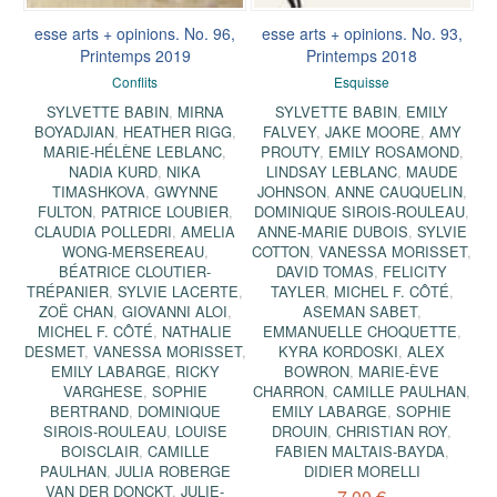
esse arts + opinions. No. 96,
esse arts + opinions. No. 93,
Printemps 2019
Printemps 2018
Conflits
Esquisse
SYLVETTE BABIN
,
MIRNA
SYLVETTE BABIN
,
EMILY
BOYADJIAN
,
HEATHER RIGG
,
FALVEY
,
JAKE MOORE
,
AMY
MARIE-HÉLÈNE LEBLANC
,
PROUTY
,
EMILY ROSAMOND
,
NADIA KURD
,
NIKA
LINDSAY LEBLANC
,
MAUDE
TIMASHKOVA
,
GWYNNE
JOHNSON
,
ANNE CAUQUELIN
,
FULTON
,
PATRICE LOUBIER
,
DOMINIQUE SIROIS-ROULEAU
,
CLAUDIA POLLEDRI
,
AMELIA
ANNE-MARIE DUBOIS
,
SYLVIE
WONG-MERSEREAU
,
COTTON
,
VANESSA MORISSET
,
BÉATRICE CLOUTIER-
DAVID TOMAS
,
FELICITY
TRÉPANIER
,
SYLVIE LACERTE
,
TAYLER
,
MICHEL F. CÔTÉ
,
ZOË CHAN
,
GIOVANNI ALOI
,
ASEMAN SABET
,
MICHEL F. CÔTÉ
,
NATHALIE
EMMANUELLE CHOQUETTE
,
DESMET
,
VANESSA MORISSET
,
KYRA KORDOSKI
,
ALEX
EMILY LABARGE
,
RICKY
BOWRON
,
MARIE-ÈVE
VARGHESE
,
SOPHIE
CHARRON
,
CAMILLE PAULHAN
,
BERTRAND
,
DOMINIQUE
EMILY LABARGE
,
SOPHIE
SIROIS-ROULEAU
,
LOUISE
DROUIN
,
CHRISTIAN ROY
,
BOISCLAIR
,
CAMILLE
FABIEN MALTAIS-BAYDA
,
PAULHAN
,
JULIA ROBERGE
DIDIER MORELLI
VAN DER DONCKT
,
JULIE-
7,00 €