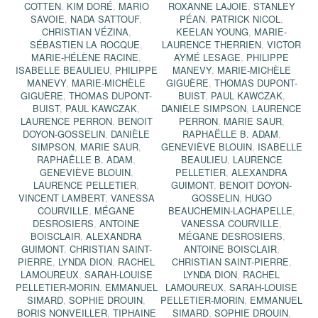
COTTEN
,
KIM DORÉ
,
MARIO
ROXANNE LAJOIE
,
STANLEY
SAVOIE
,
NADA SATTOUF
,
PÉAN
,
PATRICK NICOL
,
CHRISTIAN VÉZINA
,
KEELAN YOUNG
,
MARIE-
SÉBASTIEN LA ROCQUE
,
LAURENCE THERRIEN
,
VICTOR
MARIE-HÉLÈNE RACINE
,
AYMÉ LESAGE
,
PHILIPPE
ISABELLE BEAULIEU
,
PHILIPPE
MANEVY
,
MARIE-MICHÈLE
MANEVY
,
MARIE-MICHÈLE
GIGUÈRE
,
THOMAS DUPONT-
GIGUÈRE
,
THOMAS DUPONT-
BUIST
,
PAUL KAWCZAK
,
BUIST
,
PAUL KAWCZAK
,
DANIÈLE SIMPSON
,
LAURENCE
LAURENCE PERRON
,
BENOIT
PERRON
,
MARIE SAUR
,
DOYON-GOSSELIN
,
DANIÈLE
RAPHAËLLE B. ADAM
,
SIMPSON
,
MARIE SAUR
,
GENEVIÈVE BLOUIN
,
ISABELLE
RAPHAËLLE B. ADAM
,
BEAULIEU
,
LAURENCE
GENEVIÈVE BLOUIN
,
PELLETIER
,
ALEXANDRA
LAURENCE PELLETIER
,
GUIMONT
,
BENOIT DOYON-
VINCENT LAMBERT
,
VANESSA
GOSSELIN
,
HUGO
COURVILLE
,
MÉGANE
BEAUCHEMIN-LACHAPELLE
,
DESROSIERS
,
ANTOINE
VANESSA COURVILLE
,
BOISCLAIR
,
ALEXANDRA
MÉGANE DESROSIERS
,
GUIMONT
,
CHRISTIAN SAINT-
ANTOINE BOISCLAIR
,
PIERRE
,
LYNDA DION
,
RACHEL
CHRISTIAN SAINT-PIERRE
,
LAMOUREUX
,
SARAH-LOUISE
LYNDA DION
,
RACHEL
PELLETIER-MORIN
,
EMMANUEL
LAMOUREUX
,
SARAH-LOUISE
SIMARD
,
SOPHIE DROUIN
,
PELLETIER-MORIN
,
EMMANUEL
BORIS NONVEILLER
,
TIPHAINE
SIMARD
,
SOPHIE DROUIN
,