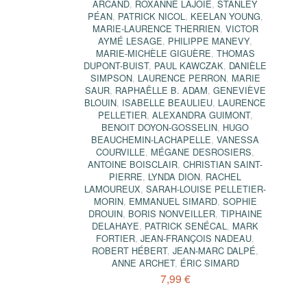
ARCAND
,
ROXANNE LAJOIE
,
STANLEY
PÉAN
,
PATRICK NICOL
,
KEELAN YOUNG
,
MARIE-LAURENCE THERRIEN
,
VICTOR
AYMÉ LESAGE
,
PHILIPPE MANEVY
,
MARIE-MICHÈLE GIGUÈRE
,
THOMAS
DUPONT-BUIST
,
PAUL KAWCZAK
,
DANIÈLE
SIMPSON
,
LAURENCE PERRON
,
MARIE
SAUR
,
RAPHAËLLE B. ADAM
,
GENEVIÈVE
BLOUIN
,
ISABELLE BEAULIEU
,
LAURENCE
PELLETIER
,
ALEXANDRA GUIMONT
,
BENOIT DOYON-GOSSELIN
,
HUGO
BEAUCHEMIN-LACHAPELLE
,
VANESSA
COURVILLE
,
MÉGANE DESROSIERS
,
ANTOINE BOISCLAIR
,
CHRISTIAN SAINT-
PIERRE
,
LYNDA DION
,
RACHEL
LAMOUREUX
,
SARAH-LOUISE PELLETIER-
MORIN
,
EMMANUEL SIMARD
,
SOPHIE
DROUIN
,
BORIS NONVEILLER
,
TIPHAINE
DELAHAYE
,
PATRICK SENÉCAL
,
MARK
FORTIER
,
JEAN-FRANÇOIS NADEAU
,
ROBERT HÉBERT
,
JEAN-MARC DALPÉ
,
ANNE ARCHET
,
ÉRIC SIMARD
7,99 €