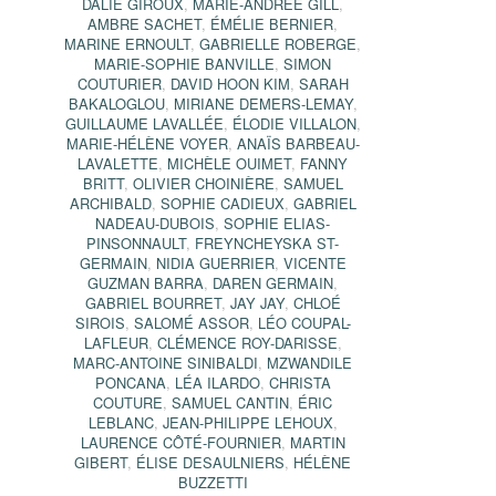
DALIE GIROUX
,
MARIE-ANDRÉE GILL
,
AMBRE SACHET
,
ÉMÉLIE BERNIER
,
MARINE ERNOULT
,
GABRIELLE ROBERGE
,
MARIE-SOPHIE BANVILLE
,
SIMON
COUTURIER
,
DAVID HOON KIM
,
SARAH
BAKALOGLOU
,
MIRIANE DEMERS-LEMAY
,
GUILLAUME LAVALLÉE
,
ÉLODIE VILLALON
,
MARIE-HÉLÈNE VOYER
,
ANAÏS BARBEAU-
LAVALETTE
,
MICHÈLE OUIMET
,
FANNY
BRITT
,
OLIVIER CHOINIÈRE
,
SAMUEL
ARCHIBALD
,
SOPHIE CADIEUX
,
GABRIEL
NADEAU-DUBOIS
,
SOPHIE ELIAS-
PINSONNAULT
,
FREYNCHEYSKA ST-
GERMAIN
,
NIDIA GUERRIER
,
VICENTE
GUZMAN BARRA
,
DAREN GERMAIN
,
GABRIEL BOURRET
,
JAY JAY
,
CHLOÉ
SIROIS
,
SALOMÉ ASSOR
,
LÉO COUPAL-
LAFLEUR
,
CLÉMENCE ROY-DARISSE
,
MARC-ANTOINE SINIBALDI
,
MZWANDILE
PONCANA
,
LÉA ILARDO
,
CHRISTA
COUTURE
,
SAMUEL CANTIN
,
ÉRIC
LEBLANC
,
JEAN-PHILIPPE LEHOUX
,
LAURENCE CÔTÉ-FOURNIER
,
MARTIN
GIBERT
,
ÉLISE DESAULNIERS
,
HÉLÈNE
BUZZETTI