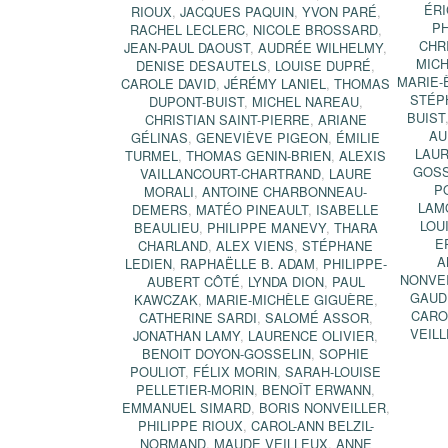
ÉRI
RIOUX
,
JACQUES PAQUIN
,
YVON PARÉ
,
P
RACHEL LECLERC
,
NICOLE BROSSARD
,
CHR
JEAN-PAUL DAOUST
,
AUDRÉE WILHELMY
,
MIC
DENISE DESAUTELS
,
LOUISE DUPRÉ
,
MARIE-
CAROLE DAVID
,
JÉRÉMY LANIEL
,
THOMAS
STÉP
DUPONT-BUIST
,
MICHEL NAREAU
,
BUIST
CHRISTIAN SAINT-PIERRE
,
ARIANE
AU
GÉLINAS
,
GENEVIÈVE PIGEON
,
ÉMILIE
LAUR
TURMEL
,
THOMAS GENIN-BRIEN
,
ALEXIS
GOSS
VAILLANCOURT-CHARTRAND
,
LAURE
P
MORALI
,
ANTOINE CHARBONNEAU-
LAM
DEMERS
,
MATÉO PINEAULT
,
ISABELLE
LOU
BEAULIEU
,
PHILIPPE MANEVY
,
THARA
E
CHARLAND
,
ALEX VIENS
,
STÉPHANE
A
LEDIEN
,
RAPHAËLLE B. ADAM
,
PHILIPPE-
NONVE
AUBERT CÔTÉ
,
LYNDA DION
,
PAUL
GAUD
KAWCZAK
,
MARIE-MICHÈLE GIGUÈRE
,
CARO
CATHERINE SARDI
,
SALOMÉ ASSOR
,
VEIL
JONATHAN LAMY
,
LAURENCE OLIVIER
,
BENOIT DOYON-GOSSELIN
,
SOPHIE
POULIOT
,
FÉLIX MORIN
,
SARAH-LOUISE
PELLETIER-MORIN
,
BENOÎT ERWANN
,
EMMANUEL SIMARD
,
BORIS NONVEILLER
,
PHILIPPE RIOUX
,
CAROL-ANN BELZIL-
NORMAND
,
MAUDE VEILLEUX
,
ANNE