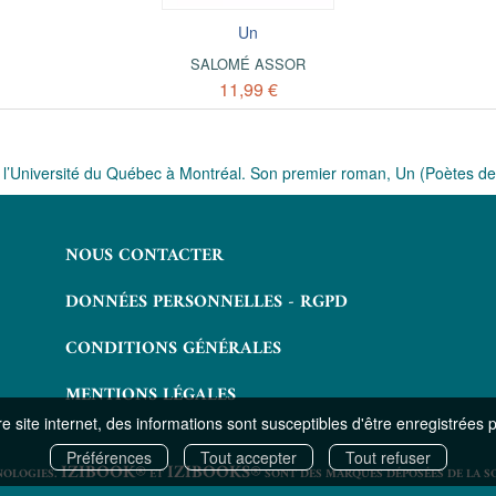
Un
SALOMÉ ASSOR
11,99 €
à l’Université du Québec à Montréal. Son premier roman, Un (Poètes de 
NOUS CONTACTER
DONNÉES PERSONNELLES - RGPD
CONDITIONS GÉNÉRALES
MENTIONS LÉGALES
 site internet, des informations sont susceptibles d'être enregistrées 
Préférences
Tout accepter
Tout refuser
IZIBOOK®
IZIBOOKS®
NOLOGIES.
ET
SONT DES MARQUES DÉPOSÉES DE LA S