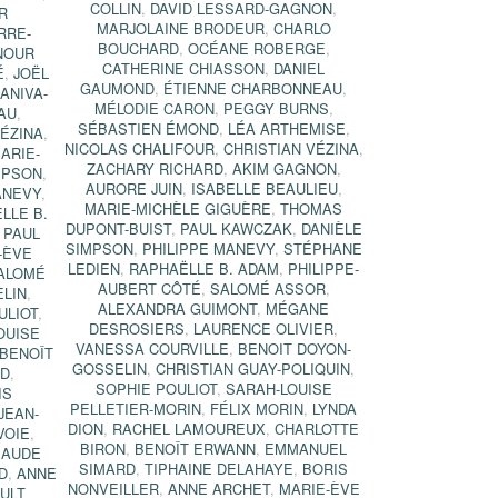
COLLIN
,
DAVID LESSARD-GAGNON
,
R
MARJOLAINE BRODEUR
,
CHARLO
RRE-
BOUCHARD
,
OCÉANE ROBERGE
,
NOUR
CATHERINE CHIASSON
,
DANIEL
É
,
JOËL
GAUMOND
,
ÉTIENNE CHARBONNEAU
,
ANIVA-
MÉLODIE CARON
,
PEGGY BURNS
,
AU
,
SÉBASTIEN ÉMOND
,
LÉA ARTHEMISE
,
VÉZINA
,
NICOLAS CHALIFOUR
,
CHRISTIAN VÉZINA
,
ARIE-
ZACHARY RICHARD
,
AKIM GAGNON
,
MPSON
,
AURORE JUIN
,
ISABELLE BEAULIEU
,
ANEVY
,
MARIE-MICHÈLE GIGUÈRE
,
THOMAS
LLE B.
DUPONT-BUIST
,
PAUL KAWCZAK
,
DANIÈLE
,
PAUL
SIMPSON
,
PHILIPPE MANEVY
,
STÉPHANE
-ÈVE
LEDIEN
,
RAPHAËLLE B. ADAM
,
PHILIPPE-
ALOMÉ
AUBERT CÔTÉ
,
SALOMÉ ASSOR
,
ELIN
,
ALEXANDRA GUIMONT
,
MÉGANE
ULIOT
,
DESROSIERS
,
LAURENCE OLIVIER
,
OUISE
VANESSA COURVILLE
,
BENOIT DOYON-
BENOÎT
GOSSELIN
,
CHRISTIAN GUAY-POLIQUIN
,
RD
,
SOPHIE POULIOT
,
SARAH-LOUISE
IS
PELLETIER-MORIN
,
FÉLIX MORIN
,
LYNDA
JEAN-
DION
,
RACHEL LAMOUREUX
,
CHARLOTTE
VOIE
,
BIRON
,
BENOÎT ERWANN
,
EMMANUEL
AUDE
SIMARD
,
TIPHAINE DELAHAYE
,
BORIS
D
,
ANNE
NONVEILLER
,
ANNE ARCHET
,
MARIE-ÈVE
ULT