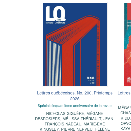
Lettres québécoises. No. 200, Printemps
Lettres
2026
Spécial cinquantième anniversaire de la revue
MÉGAN
CHAS
NICHOLAS GIGUÈRE
,
MÉGANE
KIDD
DESROSIERS
,
MÉLISSA THÉRIAULT
,
JEAN-
ORVO
FRANÇOIS NADEAU
,
MARIE-ÈVE
KAYA
KINGSLEY
,
PIERRE NEPVEU
,
HÉLÈNE