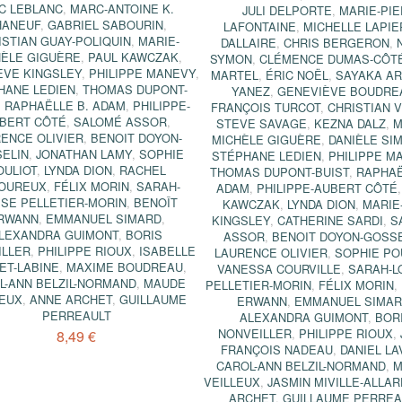
C LEBLANC
,
MARC-ANTOINE K.
JULI DELPORTE
,
MARIE-PIE
HANEUF
,
GABRIEL SABOURIN
,
LAFONTAINE
,
MICHELLE LAPIE
ISTIAN GUAY-POLIQUIN
,
MARIE-
DALLAIRE
,
CHRIS BERGERON
,
HÈLE GIGUÈRE
,
PAUL KAWCZAK
,
SYMON
,
CLÉMENCE DUMAS-CÔT
ÈVE KINGSLEY
,
PHILIPPE MANEVY
,
MARTEL
,
ÉRIC NOËL
,
SAYAKA AR
HANE LEDIEN
,
THOMAS DUPONT-
YANEZ
,
GENEVIÈVE BOUDRE
,
RAPHAËLLE B. ADAM
,
PHILIPPE-
FRANÇOIS TURCOT
,
CHRISTIAN 
BERT CÔTÉ
,
SALOMÉ ASSOR
,
STEVE SAVAGE
,
KEZNA DALZ
,
M
ENCE OLIVIER
,
BENOIT DOYON-
MICHÈLE GIGUÈRE
,
DANIÈLE SI
ELIN
,
JONATHAN LAMY
,
SOPHIE
STÉPHANE LEDIEN
,
PHILIPPE M
OULIOT
,
LYNDA DION
,
RACHEL
THOMAS DUPONT-BUIST
,
RAPHAË
OUREUX
,
FÉLIX MORIN
,
SARAH-
ADAM
,
PHILIPPE-AUBERT CÔTÉ
ISE PELLETIER-MORIN
,
BENOÎT
KAWCZAK
,
LYNDA DION
,
MARIE
RWANN
,
EMMANUEL SIMARD
,
KINGSLEY
,
CATHERINE SARDI
,
S
LEXANDRA GUIMONT
,
BORIS
ASSOR
,
BENOIT DOYON-GOSS
ILLER
,
PHILIPPE RIOUX
,
ISABELLE
LAURENCE OLIVIER
,
SOPHIE PO
ET-LABINE
,
MAXIME BOUDREAU
,
VANESSA COURVILLE
,
SARAH-L
L-ANN BELZIL-NORMAND
,
MAUDE
PELLETIER-MORIN
,
FÉLIX MORIN
,
LEUX
,
ANNE ARCHET
,
GUILLAUME
ERWANN
,
EMMANUEL SIMA
PERREAULT
ALEXANDRA GUIMONT
,
BOR
NONVEILLER
,
PHILIPPE RIOUX
,
8,49 €
FRANÇOIS NADEAU
,
DANIEL LA
CAROL-ANN BELZIL-NORMAND
,
M
VEILLEUX
,
JASMIN MIVILLE-ALLAR
ARCHET
,
GUILLAUME PERREA