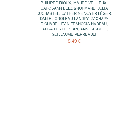
PHILIPPE RIOUX
,
MAUDE VEILLEUX
,
CAROL-ANN BELZIL-NORMAND
,
JULIA
DUCHASTEL
,
CATHERINE VOYER-LÉGER
,
DANIEL GROLEAU LANDRY
,
ZACHARY
RICHARD
,
JEAN-FRANÇOIS NADEAU
,
LAURA DOYLE PÉAN
,
ANNE ARCHET
,
GUILLAUME PERREAULT
8,49 €