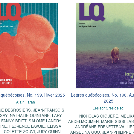
 québécoises. No. 199, Hiver 2025
Lettres québécoises. No. 198, A
2025
Alain Farah
Les écritures de soi
E DESROSIERS
,
JEAN-FRANÇOIS
SAY
,
NATHALIE QUINTANE
,
LARY
NICHOLAS GIGUÈRE
,
MÉLIK
,
FANNY BRITT
,
SALOMÉ LANDRY
ABDELMOUMEN
,
MARIE-SISSI LA
INE
,
FLORENCE LAVOIE
,
ELISSA
ANDRÉANE FRENETTE-VALLIÈ
L
,
COLETTE ZOUVI
,
JUDY QUINN
,
ANGELINA GUO
,
JEAN-PHILIPPE