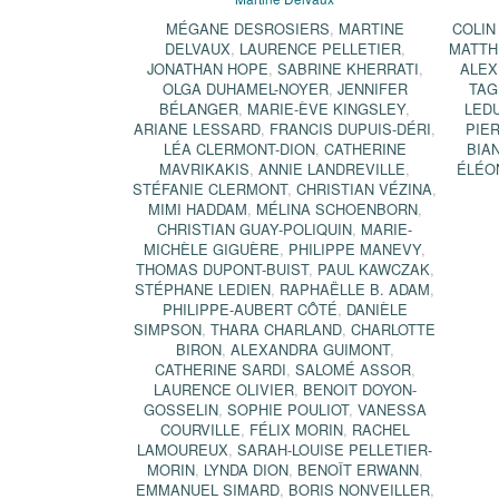
MÉGANE DESROSIERS
,
MARTINE
COLIN
DELVAUX
,
LAURENCE PELLETIER
,
MATTH
JONATHAN HOPE
,
SABRINE KHERRATI
,
ALEX
OLGA DUHAMEL-NOYER
,
JENNIFER
TAG
BÉLANGER
,
MARIE-ÈVE KINGSLEY
,
LED
ARIANE LESSARD
,
FRANCIS DUPUIS-DÉRI
,
PIE
LÉA CLERMONT-DION
,
CATHERINE
BIA
MAVRIKAKIS
,
ANNIE LANDREVILLE
,
ÉLÉO
STÉFANIE CLERMONT
,
CHRISTIAN VÉZINA
,
MIMI HADDAM
,
MÉLINA SCHOENBORN
,
CHRISTIAN GUAY-POLIQUIN
,
MARIE-
MICHÈLE GIGUÈRE
,
PHILIPPE MANEVY
,
THOMAS DUPONT-BUIST
,
PAUL KAWCZAK
,
STÉPHANE LEDIEN
,
RAPHAËLLE B. ADAM
,
PHILIPPE-AUBERT CÔTÉ
,
DANIÈLE
SIMPSON
,
THARA CHARLAND
,
CHARLOTTE
BIRON
,
ALEXANDRA GUIMONT
,
CATHERINE SARDI
,
SALOMÉ ASSOR
,
LAURENCE OLIVIER
,
BENOIT DOYON-
GOSSELIN
,
SOPHIE POULIOT
,
VANESSA
COURVILLE
,
FÉLIX MORIN
,
RACHEL
LAMOUREUX
,
SARAH-LOUISE PELLETIER-
MORIN
,
LYNDA DION
,
BENOÎT ERWANN
,
EMMANUEL SIMARD
,
BORIS NONVEILLER
,