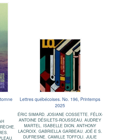
utomne
Lettres québécoises. No. 196, Printemps
2025
ÉRIC SIMARD
,
JOSIANE COSSETTE
,
FÉLIX-
ANTOINE DÉSILETS-ROUSSEAU
,
AUDREY
AH
MARTEL
,
ISABELLE DION
,
ANTHONY
BRÈCHE
,
LACROIX
,
GABRIELLA GARBEAU
,
JOÉ·E S.
RES
,
DUFRESNE
,
CAMILLE TOFFOLI
,
JULIE
 PLEAU
,