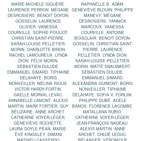
MARIE-MICHÈLE GIGUÈRE
,
RAPHAËLLE B. ADAM
,
LAURENCE PERRON
,
MÉGANE
GENEVIÈVE BLOUIN
,
PHILIPPE
DESROSIERS
,
BENOIT DOYON-
MANEVY
,
MÉGANE
GOSSELIN
,
LAURENCE
DESROSIERS
,
YANNICK
OLIVIER
,
VANESSA
MARCOUX
,
VANESSA
COURVILLE
,
SOPHIE POULIOT
,
COURVILLE
,
ANTOINE
CHRISTIAN SAINT-PIERRE
,
BOISCLAIR
,
BENOIT DOYON-
SARAH-LOUISE PELLETIER-
GOSSELIN
,
CHRISTIAN SAINT-
MORIN
,
CHARLOTTE BIRON
,
PIERRE
,
LAURENCE
RACHEL LAMOUREUX
,
LYNDA
PELLETIER
,
LYNDA DION
,
DION
,
FÉLIX MORIN
,
SARAH-LOUISE PELLETIER-
SÉBASTIEN DULUDE
,
MORIN
,
MAÏTÉ SNAUWAERT
,
EMMANUEL SIMARD
,
TIPHAINE
SÉBASTIEN DULUDE
,
DELAHAYE
,
BORIS
EMMANUEL SIMARD
,
NONVEILLER
,
MÉLINA RIOUX
,
ALEXANDRA GUIMONT
,
BORIS
VICTOR HARDY-FORTIN
,
NONVEILLER
,
TIPHAINE
GAELLE MORVAL LEVAC
,
DELAHAYE
,
SOFIA V. FORLINI
,
ANNABELLE LAMONT
,
ALEXIS
PHILIPPE DUBÉ
,
ADÈLE
MARTIN
,
MARK FORTIER
,
GUY
BANOS
,
FLORENCE LACOMBE
,
BÉLIZAIRE
,
ANNE ARCHET
,
MATALLANA RUBIO
,
CATHERINE VOYER-LÉGER
,
CATHERINE VOYER-LÉGER
,
GENEVIÈVE ROCHETTE
,
JEAN-FRANÇOIS NADEAU
,
LAURA DOYLE PÉAN
,
MARIE-
ALEXIS MARTIN
,
ANNE
ÈVE KINGSLEY
,
DIMANI
ARCHET
,
CHLOÉ LEDUC-
MATHIEU CASSENDO
BÉLANGER
,
VÉRONIQUE