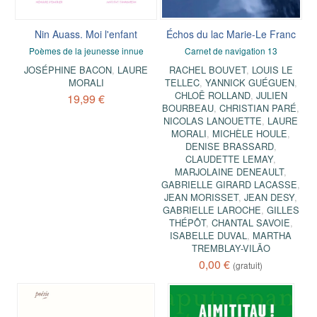
Nin Auass. Moi l'enfant
Échos du lac Marie-Le Franc
Poèmes de la jeunesse innue
Carnet de navigation 13
JOSÉPHINE BACON
,
LAURE
RACHEL BOUVET
,
LOUIS LE
MORALI
TELLEC
,
YANNICK GUÉGUEN
,
CHLOË ROLLAND
,
JULIEN
19,99 €
BOURBEAU
,
CHRISTIAN PARÉ
,
NICOLAS LANOUETTE
,
LAURE
MORALI
,
MICHÈLE HOULE
,
DENISE BRASSARD
,
CLAUDETTE LEMAY
,
MARJOLAINE DENEAULT
,
GABRIELLE GIRARD LACASSE
,
JEAN MORISSET
,
JEAN DESY
,
GABRIELLE LAROCHE
,
GILLES
THÉPÔT
,
CHANTAL SAVOIE
,
ISABELLE DUVAL
,
MARTHA
TREMBLAY-VILÃO
0,00 €
(gratuit)