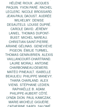
HÉLÈNE RIOUX
,
JACQUES
PAQUIN
,
YVON PARÉ
,
RACHEL
LECLERC
,
NICOLE BROSSARD
,
JEAN-PAUL DAOUST
,
AUDRÉE
WILHELMY
,
DENISE
DESAUTELS
,
LOUISE DUPRÉ
,
CAROLE DAVID
,
JÉRÉMY
LANIEL
,
THOMAS DUPONT-
BUIST
,
MICHEL NAREAU
,
CHRISTIAN SAINT-PIERRE
,
ARIANE GÉLINAS
,
GENEVIÈVE
PIGEON
,
ÉMILIE TURMEL
,
THOMAS GENIN-BRIEN
,
ALEXIS
VAILLANCOURT-CHARTRAND
,
LAURE MORALI
,
ANTOINE
CHARBONNEAU-DEMERS
,
MATÉO PINEAULT
,
ISABELLE
BEAULIEU
,
PHILIPPE MANEVY
,
THARA CHARLAND
,
ALEX
VIENS
,
STÉPHANE LEDIEN
,
RAPHAËLLE B. ADAM
,
PHILIPPE-AUBERT CÔTÉ
,
LYNDA DION
,
PAUL KAWCZAK
,
MARIE-MICHÈLE GIGUÈRE
,
CATHERINE SARDI
,
SALOMÉ