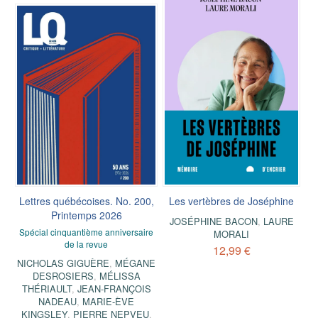
Lettres québécoises. No. 200,
Les vertèbres de Joséphine
Printemps 2026
JOSÉPHINE BACON
,
LAURE
Spécial cinquantième anniversaire
MORALI
de la revue
12,99 €
NICHOLAS GIGUÈRE
,
MÉGANE
DESROSIERS
,
MÉLISSA
THÉRIAULT
,
JEAN-FRANÇOIS
NADEAU
,
MARIE-ÈVE
KINGSLEY
,
PIERRE NEPVEU
,