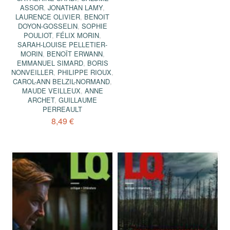
ASSOR
,
JONATHAN LAMY
,
LAURENCE OLIVIER
,
BENOIT
DOYON-GOSSELIN
,
SOPHIE
POULIOT
,
FÉLIX MORIN
,
SARAH-LOUISE PELLETIER-
MORIN
,
BENOÎT ERWANN
,
EMMANUEL SIMARD
,
BORIS
NONVEILLER
,
PHILIPPE RIOUX
,
CAROL-ANN BELZIL-NORMAND
,
MAUDE VEILLEUX
,
ANNE
ARCHET
,
GUILLAUME
PERREAULT
8,49 €