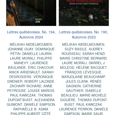
Lettres québécoises. No. 194,
Lettres québécoises. No. 190,
Automne 2024
Automne 2023
MÉLIKAH ABDELMOUMEN
,
MÉLIKAH ABDELMOUMEN
,
JOHANNE GUAY
,
DOMINIQUE
SUZY BASILE
,
AUDREY
PÉTIN
,
DANIELLE LAURIN
,
ROUSSEAU
,
SARAH HENZI
,
LAURE MORALI
,
PHILIPPE
MARIE CHRISTINE BERNARD
,
MANEVY
,
LAURENCE
LAURE MORALI
,
DARREL J.
BAULANDE
,
ÉRIC CHACOUR
,
MCLEOD
,
HÉLÈNE BACQUET
,
ANICK ARSENAULT
,
SARAH
FRANÇOIS LÉVESQUE
,
DESROSIERS
,
VÉRONIQUE
MARJOLAINE BEAUCHAMP
,
GRENIER
,
ROBERT LALONDE
,
JULES CLARA
,
RENÉE
ZACHARY RICHARD
,
ANNE
GAGNON
,
CATHERINE
PEYROUSE
,
LOUISE MAROIS
,
GAUTHIER
,
ISABELLE
PAUL KAWCZAK
,
THOMAS
BEAULIEU
,
MARIE-MICHÈLE
DUPONT-BUIST
,
ALEXANDRA
GIGUÈRE
,
THOMAS DUPONT-
GUIMONT
,
DANIÈLE SIMPSON
,
BUIST
,
PAUL KAWCZAK
,
RAPHAËLLE B. ADAM
,
LAURENCE PERRON
,
DANIÈLE
PHILIPPE-AUBERT CÔTÉ
,
SIMPSON
,
MARIE SAUR
,