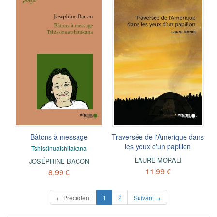
Bâtons à message
Traversée de l'Amérique dans
les yeux d'un papillon
Tshissinuatshitakana
LAURE MORALI
JOSÉPHINE BACON
11,99 €
8,99 €
(current)
← Précédent
1
2
Suivant →