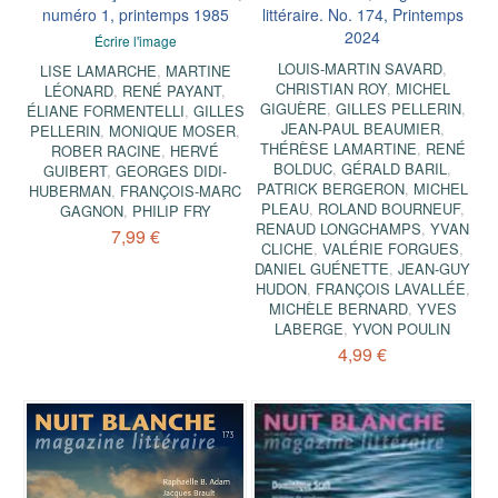
numéro 1, printemps 1985
littéraire. No. 174, Printemps
2024
Écrire l'image
LOUIS-MARTIN SAVARD
,
LISE LAMARCHE
,
MARTINE
CHRISTIAN ROY
,
MICHEL
LÉONARD
,
RENÉ PAYANT
,
GIGUÈRE
,
GILLES PELLERIN
,
ÉLIANE FORMENTELLI
,
GILLES
JEAN-PAUL BEAUMIER
,
PELLERIN
,
MONIQUE MOSER
,
THÉRÈSE LAMARTINE
,
RENÉ
ROBER RACINE
,
HERVÉ
BOLDUC
,
GÉRALD BARIL
,
GUIBERT
,
GEORGES DIDI-
PATRICK BERGERON
,
MICHEL
HUBERMAN
,
FRANÇOIS-MARC
PLEAU
,
ROLAND BOURNEUF
,
GAGNON
,
PHILIP FRY
RENAUD LONGCHAMPS
,
YVAN
7,99 €
CLICHE
,
VALÉRIE FORGUES
,
DANIEL GUÉNETTE
,
JEAN-GUY
HUDON
,
FRANÇOIS LAVALLÉE
,
MICHÈLE BERNARD
,
YVES
LABERGE
,
YVON POULIN
4,99 €