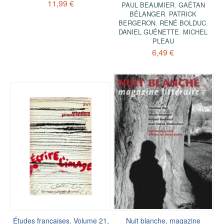
11,99 €
PAUL BEAUMIER
,
GAÉTAN
BÉLANGER
,
PATRICK
BERGERON
,
RENÉ BOLDUC
,
DANIEL GUÉNETTE
,
MICHEL
PLEAU
6,49 €
Études françaises. Volume 21,
Nuit blanche, magazine