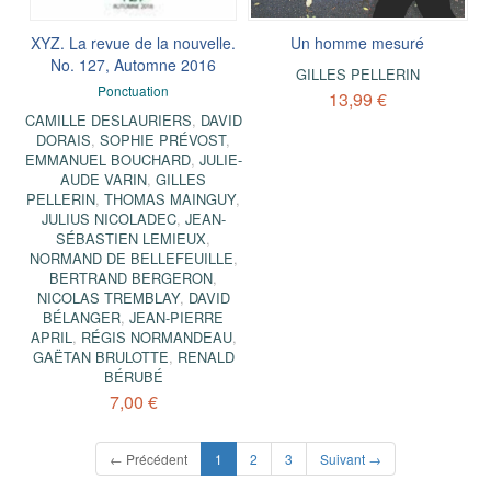
XYZ. La revue de la nouvelle.
Un homme mesuré
No. 127, Automne 2016
GILLES PELLERIN
Ponctuation
13,99 €
CAMILLE DESLAURIERS
,
DAVID
DORAIS
,
SOPHIE PRÉVOST
,
EMMANUEL BOUCHARD
,
JULIE-
AUDE VARIN
,
GILLES
PELLERIN
,
THOMAS MAINGUY
,
JULIUS NICOLADEC
,
JEAN-
SÉBASTIEN LEMIEUX
,
NORMAND DE BELLEFEUILLE
,
BERTRAND BERGERON
,
NICOLAS TREMBLAY
,
DAVID
BÉLANGER
,
JEAN-PIERRE
APRIL
,
RÉGIS NORMANDEAU
,
GAËTAN BRULOTTE
,
RENALD
BÉRUBÉ
7,00 €
(current)
← Précédent
1
2
3
Suivant →