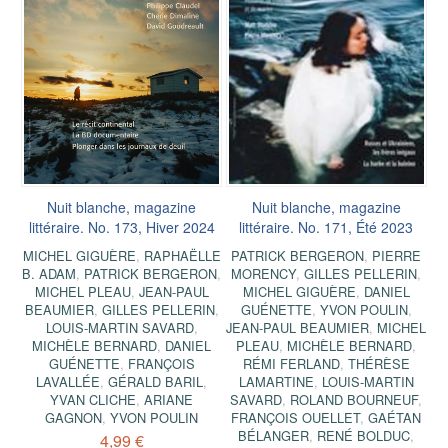
Nuit blanche, magazine
Nuit blanche, magazine
littéraire. No. 173, Hiver 2024
littéraire. No. 171, Été 2023
MICHEL GIGUÈRE
,
RAPHAËLLE
PATRICK BERGERON
,
PIERRE
B. ADAM
,
PATRICK BERGERON
,
MORENCY
,
GILLES PELLERIN
,
MICHEL PLEAU
,
JEAN-PAUL
MICHEL GIGUÈRE
,
DANIEL
BEAUMIER
,
GILLES PELLERIN
,
GUÉNETTE
,
YVON POULIN
,
LOUIS-MARTIN SAVARD
,
JEAN-PAUL BEAUMIER
,
MICHEL
MICHÈLE BERNARD
,
DANIEL
PLEAU
,
MICHÈLE BERNARD
,
GUÉNETTE
,
FRANÇOIS
RÉMI FERLAND
,
THÉRÈSE
LAVALLÉE
,
GÉRALD BARIL
,
LAMARTINE
,
LOUIS-MARTIN
YVAN CLICHE
,
ARIANE
SAVARD
,
ROLAND BOURNEUF
,
GAGNON
,
YVON POULIN
FRANÇOIS OUELLET
,
GAÉTAN
BÉLANGER
,
RENÉ BOLDUC
,
4,99 €