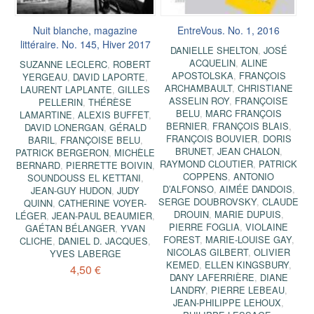
Nuit blanche, magazine
EntreVous. No. 1, 2016
littéraire. No. 145, Hiver 2017
DANIELLE SHELTON
,
JOSÉ
ACQUELIN
,
ALINE
SUZANNE LECLERC
,
ROBERT
APOSTOLSKA
,
FRANÇOIS
YERGEAU
,
DAVID LAPORTE
,
ARCHAMBAULT
,
CHRISTIANE
LAURENT LAPLANTE
,
GILLES
ASSELIN ROY
,
FRANÇOISE
PELLERIN
,
THÉRÈSE
BELU
,
MARC FRANÇOIS
LAMARTINE
,
ALEXIS BUFFET
,
BERNIER
,
FRANÇOIS BLAIS
,
DAVID LONERGAN
,
GÉRALD
FRANÇOIS BOUVIER
,
DORIS
BARIL
,
FRANÇOISE BELU
,
BRUNET
,
JEAN CHALON
,
PATRICK BERGERON
,
MICHÈLE
RAYMOND CLOUTIER
,
PATRICK
BERNARD
,
PIERRETTE BOIVIN
,
COPPENS
,
ANTONIO
SOUNDOUSS EL KETTANI
,
D’ALFONSO
,
AIMÉE DANDOIS
,
JEAN-GUY HUDON
,
JUDY
SERGE DOUBROVSKY
,
CLAUDE
QUINN
,
CATHERINE VOYER-
DROUIN
,
MARIE DUPUIS
,
LÉGER
,
JEAN-PAUL BEAUMIER
,
PIERRE FOGLIA
,
VIOLAINE
GAÉTAN BÉLANGER
,
YVAN
FOREST
,
MARIE-LOUISE GAY
,
CLICHE
,
DANIEL D. JACQUES
,
NICOLAS GILBERT
,
OLIVIER
YVES LABERGE
KEMED
,
ELLEN KINGSBURY
,
4,50 €
DANY LAFERRIÈRE
,
DIANE
LANDRY
,
PIERRE LEBEAU
,
JEAN-PHILIPPE LEHOUX
,