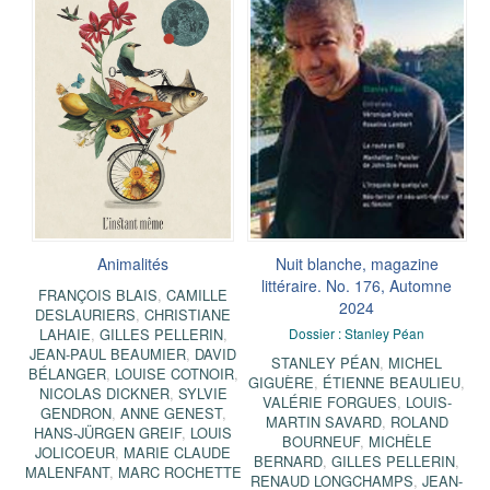
Animalités
Nuit blanche, magazine
littéraire. No. 176, Automne
FRANÇOIS BLAIS
,
CAMILLE
2024
DESLAURIERS
,
CHRISTIANE
LAHAIE
,
GILLES PELLERIN
,
Dossier : Stanley Péan
JEAN-PAUL BEAUMIER
,
DAVID
STANLEY PÉAN
,
MICHEL
BÉLANGER
,
LOUISE COTNOIR
,
GIGUÈRE
,
ÉTIENNE BEAULIEU
,
NICOLAS DICKNER
,
SYLVIE
VALÉRIE FORGUES
,
LOUIS-
GENDRON
,
ANNE GENEST
,
MARTIN SAVARD
,
ROLAND
HANS-JÜRGEN GREIF
,
LOUIS
BOURNEUF
,
MICHÈLE
JOLICOEUR
,
MARIE CLAUDE
BERNARD
,
GILLES PELLERIN
,
MALENFANT
,
MARC ROCHETTE
RENAUD LONGCHAMPS
,
JEAN-