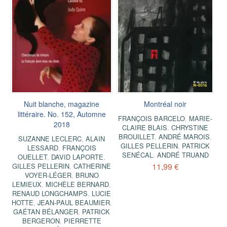
Nuit blanche, magazine
Montréal noir
littéraire. No. 152, Automne
FRANÇOIS BARCELO
,
MARIE-
2018
CLAIRE BLAIS
,
CHRYSTINE
BROUILLET
,
ANDRÉ MAROIS
,
SUZANNE LECLERC
,
ALAIN
GILLES PELLERIN
,
PATRICK
LESSARD
,
FRANÇOIS
SENÉCAL
,
ANDRÉ TRUAND
OUELLET
,
DAVID LAPORTE
,
11,99 €
GILLES PELLERIN
,
CATHERINE
VOYER-LÉGER
,
BRUNO
LEMIEUX
,
MICHÈLE BERNARD
,
RENAUD LONGCHAMPS
,
LUCIE
HOTTE
,
JEAN-PAUL BEAUMIER
,
GAÉTAN BÉLANGER
,
PATRICK
BERGERON
,
PIERRETTE