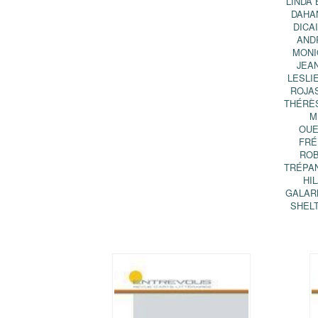
LINDA 
DAHA
DICA
AND
MONI
JEA
LESLI
ROJA
THÉRÈ
M
OUE
FRÉ
RO
TRÉPA
HI
GALAR
SHEL