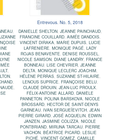
Entrevous. No. 5, 2018
NNEAU
,
DANIELLE SHELTON
,
JEANNE PAINCHAUD
,
UZANNE
FRANCINE COUILLARD
,
AIMÉE DANDOIS
,
NÇOISE
VINCENT DIRAKA
,
MARIE DUPUIS
,
LUCIE
INE
LAFRENIÈRE
,
MONIQUE PAGÉ
,
LADY
DIANE
ROJAS BENAVENTE
,
DENISE ROUSSEL
,
LYNE
NICOLE SAMSON
,
DIANE LANDRY
,
FRANCE
IMÉE
BONNEAU
,
LISE CHEVRIER
,
JEANNE
ULT
,
DELTA
,
MONIQUE LECLERC JOACHIM
,
LTON
,
HÉLÈNE PERRAS
,
SUZANNE ST-HILAIRE
,
CHAND
,
LENOUS SUPRICE
,
FRANÇOISE BELU
,
ENAUDE
,
CLAUDE DROUIN
,
JEAN-LUC PROULX
,
ÈSE
FÉLIX-ANTOINE ALLARD
,
DANIÈLE
PANNETON
,
POLINA BARSKOVA
,
NICOLE
BROSSARD
,
HECTOR DE SAINT-DENYS
GARNEAU
,
IVAN SERGUEÏEVITCH
,
JEAN
PIERRE GIRARD
,
JOSÉ ACQUELIN
,
EDWIN
JANZEN
,
JASMINE COLIZZA
,
NICOLE
PONTBRIAND
,
MIRUNA TARCAU
,
PIERRE
VACHON
,
BÉATRICE PICARD
,
LESLIE
PICHÉ
,
VINCENT GOMEZ
,
CAMILLE