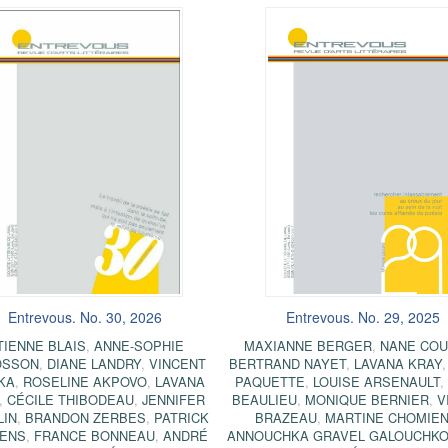
Entrevous. No. 30, 2026
Entrevous. No. 29, 2025
TIENNE BLAIS
,
ANNE-SOPHIE
MAXIANNE BERGER
,
NANE COU
OSSON
,
DIANE LANDRY
,
VINCENT
BERTRAND NAYET
,
LAVANA KRAY
KA
,
ROSELINE AKPOVO
,
LAVANA
PAQUETTE
,
LOUISE ARSENAULT
,
CÉCILE THIBODEAU
,
JENNIFER
BEAULIEU
,
MONIQUE BERNIER
,
V
LIN
,
BRANDON ZERBES
,
PATRICK
BRAZEAU
,
MARTINE CHOMIE
ENS
,
FRANCE BONNEAU
,
ANDRÉ
ANNOUCHKA GRAVEL GALOUCHK