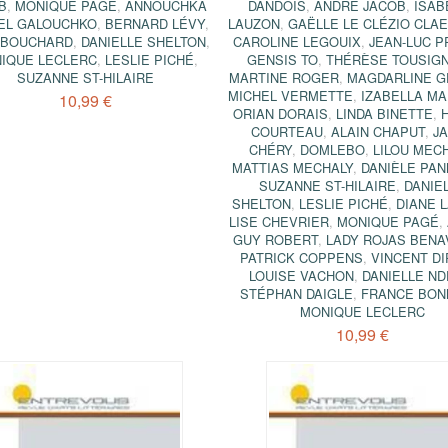
B
,
MONIQUE PAGÉ
,
ANNOUCHKA
DANDOIS
,
ANDRÉ JACOB
,
ISAB
EL GALOUCHKO
,
BERNARD LÉVY
,
LAUZON
,
GAËLLE LE CLÉZIO CLA
E BOUCHARD
,
DANIELLE SHELTON
,
CAROLINE LEGOUIX
,
JEAN-LUC 
IQUE LECLERC
,
LESLIE PICHÉ
,
GENSIS TO
,
THÉRÈSE TOUSIG
SUZANNE ST-HILAIRE
MARTINE ROGER
,
MAGDARLINE 
MICHEL VERMETTE
,
IZABELLA M
10,99 €
ORIAN DORAIS
,
LINDA BINETTE
,
COURTEAU
,
ALAIN CHAPUT
,
J
CHÉRY
,
DOMLEBO
,
LILOU MEC
MATTIAS MECHALY
,
DANIÈLE PA
SUZANNE ST-HILAIRE
,
DANIE
SHELTON
,
LESLIE PICHÉ
,
DIANE 
LISE CHEVRIER
,
MONIQUE PAGÉ
,
GUY ROBERT
,
LADY ROJAS BEN
PATRICK COPPENS
,
VINCENT D
LOUISE VACHON
,
DANIELLE N
STÉPHAN DAIGLE
,
FRANCE BON
MONIQUE LECLERC
10,99 €