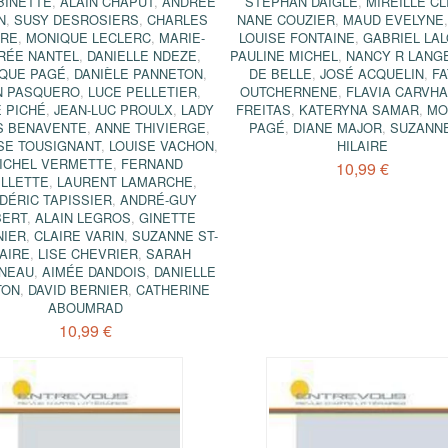
BINETTE
,
ALAIN CHAPUT
,
ANDRÉE
STÉPHAN DAIGLE
,
MIREILLE CL
N
,
SUSY DESROSIERS
,
CHARLES
NANE COUZIER
,
MAUD EVELYNE
IRE
,
MONIQUE LECLERC
,
MARIE-
LOUISE FONTAINE
,
GABRIEL LA
RÉE NANTEL
,
DANIELLE NDEZE
,
PAULINE MICHEL
,
NANCY R LANG
QUE PAGÉ
,
DANIÈLE PANNETON
,
DE BELLE
,
JOSÉ ACQUELIN
,
FA
N PASQUERO
,
LUCE PELLETIER
,
OUTCHERNENE
,
FLAVIA CARVHA
E PICHÉ
,
JEAN-LUC PROULX
,
LADY
FREITAS
,
KATERYNA SAMAR
,
MO
S BENAVENTE
,
ANNE THIVIERGE
,
PAGÉ
,
DIANE MAJOR
,
SUZANNE
SE TOUSIGNANT
,
LOUISE VACHON
,
HILAIRE
ICHEL VERMETTE
,
FERNAND
10,99 €
LLETTE
,
LAURENT LAMARCHE
,
DÉRIC TAPISSIER
,
ANDRÉ-GUY
BERT
,
ALAIN LEGROS
,
GINETTE
NIER
,
CLAIRE VARIN
,
SUZANNE ST-
LAIRE
,
LISE CHEVRIER
,
SARAH
NEAU
,
AIMÉE DANDOIS
,
DANIELLE
TON
,
DAVID BERNIER
,
CATHERINE
ABOUMRAD
10,99 €