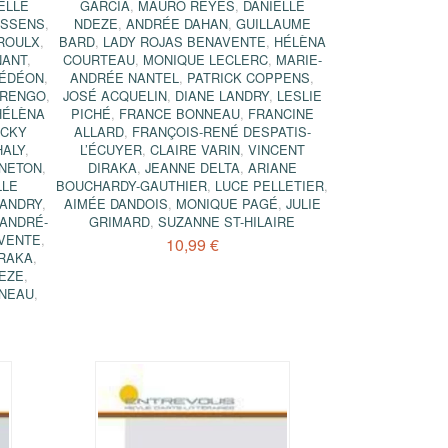
ELLE
GARCIA
,
MAURO REYES
,
DANIELLE
ESSENS
,
NDEZE
,
ANDRÉE DAHAN
,
GUILLAUME
PROULX
,
BARD
,
LADY ROJAS BENAVENTE
,
HÉLÈNA
NANT
,
COURTEAU
,
MONIQUE LECLERC
,
MARIE-
GÉDÉON
,
ANDRÉE NANTEL
,
PATRICK COPPENS
,
ARENGO
,
JOSÉ ACQUELIN
,
DIANE LANDRY
,
LESLIE
HÉLÈNA
PICHÉ
,
FRANCE BONNEAU
,
FRANCINE
ACKY
ALLARD
,
FRANÇOIS-RENÉ DESPATIS-
HALY
,
L’ÉCUYER
,
CLAIRE VARIN
,
VINCENT
NNETON
,
DIRAKA
,
JEANNE DELTA
,
ARIANE
LLE
BOUCHARDY-GAUTHIER
,
LUCE PELLETIER
,
LANDRY
,
AIMÉE DANDOIS
,
MONIQUE PAGÉ
,
JULIE
ANDRÉ-
GRIMARD
,
SUZANNE ST-HILAIRE
AVENTE
,
10,99 €
IRAKA
,
DEZE
,
NEAU
,