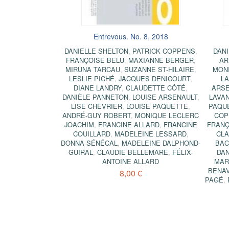
Entrevous. No. 8, 2018
DANIELLE SHELTON
,
PATRICK COPPENS
,
DAN
FRANÇOISE BELU
,
MAXIANNE BERGER
,
AR
MIRUNA TARCAU
,
SUZANNE ST-HILAIRE
,
MON
LESLIE PICHÉ
,
JACQUES DENICOURT
,
L
DIANE LANDRY
,
CLAUDETTE CÔTÉ
,
ARSE
DANIÈLE PANNETON
,
LOUISE ARSENAULT
,
LAVA
LISE CHEVRIER
,
LOUISE PAQUETTE
,
PAQU
ANDRÉ-GUY ROBERT
,
MONIQUE LECLERC
COP
JOACHIM
,
FRANCINE ALLARD
,
FRANCINE
FRANÇ
COUILLARD
,
MADELEINE LESSARD
,
CLA
DONNA SÉNÉCAL
,
MADELEINE DALPHOND-
BA
GUIRAL
,
CLAUDIE BELLEMARE
,
FÉLIX-
DA
ANTOINE ALLARD
MAR
BENA
8,00 €
PAGÉ
,