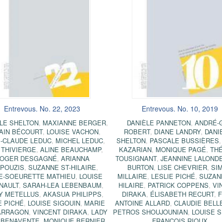
Entrevous. No. 22, 2023
Entrevous. No. 10, 2019
LE SHELTON
,
MAXIANNE BERGER
,
DANIÈLE PANNETON
,
ANDRÉ-
AIN BÉCOURT
,
LOUISE VACHON
,
ROBERT
,
DIANE LANDRY
,
DANI
-CLAUDE LEDUC
,
MICHEL LEDUC
,
SHELTON
,
PASCALE BUSSIÈRES
 THIVIERGE
,
ALINE BEAUCHAMP
,
KAZARIAN
,
MONIQUE PAGÉ
,
TH
OGER DESGAGNÉ
,
ARIANNA
TOUSIGNANT
,
JEANNINE LALOND
POUZIS
,
SUZANNE ST-HILAIRE
,
BURTON
,
LISE CHEVRIER
,
SI
E-SOEURETTE MATHIEU
,
LOUISE
MILLAIRE
,
LESLIE PICHÉ
,
SUZAN
NAULT
,
SARAH-LEA LEBENBAUM
,
HILAIRE
,
PATRICK COPPENS
,
VI
Y METELLUS
,
AKASUA PHILIPPS
,
DIRAKA
,
ÉLISABETH RECURT
,
F
E PICHÉ
,
LOUISE SIGOUIN
,
MARIE
ANTOINE ALLARD
,
CLAUDIE BEL
ARRAGON
,
VINCENT DIRAKA
,
LADY
PETROS SHOUJOUNIAN
,
LOUISE S
 BENAVENTE
,
MONIQUE BERNIER
,
FRANÇOIS RIOUX