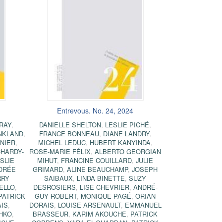
Entrevous. No. 24, 2024
RAY
,
DANIELLE SHELTON
,
LESLIE PICHÉ
,
NKLAND
,
FRANCE BONNEAU
,
DIANE LANDRY
,
NIER
,
MICHEL LEDUC
,
HUBERT KANYINDA
,
HARDY-
ROSE-MARIE FÉLIX
,
ALBERTO GEORGIAN
SLIE
MIHUT
,
FRANCINE COUILLARD
,
JULIE
DRÉE
GRIMARD
,
ALINE BEAUCHAMP
,
JOSEPH
RRY
SAIBAUX
,
LINDA BINETTE
,
SUZY
ELLO
,
DESROSIERS
,
LISE CHEVRIER
,
ANDRÉ-
PATRICK
GUY ROBERT
,
MONIQUE PAGÉ
,
ORIAN
AIS
,
DORAIS
,
LOUISE ARSENAULT
,
EMMANUEL
HKO
,
BRASSEUR
,
KARIM AKOUCHE
,
PATRICK