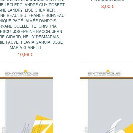
E LECLERC
,
ANDRÉ-GUY ROBERT
,
8,00 €
ANE LANDRY
,
LISE CHEVRIER
,
NE BEAULIEU
,
FRANCE BONNEAU
,
NIQUE PAGÉ
,
AIMÉE DANDOIS
,
RNAND OUELLETTE
,
CRISTINA
ESCU
,
JOSÉPHINE BACON
,
JEAN
RE GIRARD
,
NELLY DESMARAIS
,
NIE FAUVE
,
FLAVIA GARCIA
,
JOSÉ
MARÍA GIANELLI
10,99 €