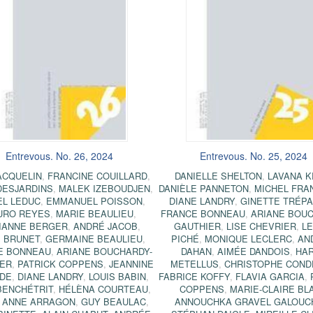
Entrevous. No. 26, 2024
Entrevous. No. 25, 2024
ACQUELIN
,
FRANCINE COUILLARD
,
DANIELLE SHELTON
,
LAVANA K
DESJARDINS
,
MALEK IZEBOUDJEN
,
DANIÈLE PANNETON
,
MICHEL FRA
EL LEDUC
,
EMMANUEL POISSON
,
DIANE LANDRY
,
GINETTE TRÉPA
URO REYES
,
MARIE BEAULIEU
,
FRANCE BONNEAU
,
ARIANE BOUC
IANNE BERGER
,
ANDRÉ JACOB
,
GAUTHIER
,
LISE CHEVRIER
,
LE
E BRUNET
,
GERMAINE BEAULIEU
,
PICHÉ
,
MONIQUE LECLERC
,
AN
E BONNEAU
,
ARIANE BOUCHARDY-
DAHAN
,
AIMÉE DANDOIS
,
HA
IER
,
PATRICK COPPENS
,
JEANNINE
METELLUS
,
CHRISTOPHE COND
DE
,
DIANE LANDRY
,
LOUIS BABIN
,
FABRICE KOFFY
,
FLAVIA GARCIA
,
BENCHÉTRIT
,
HÉLÈNA COURTEAU
,
COPPENS
,
MARIE-CLAIRE BL
 ANNE ARRAGON
,
GUY BEAULAC
,
ANNOUCHKA GRAVEL GALOUC