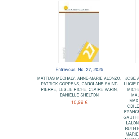
Entrevous. No. 27, 2025
MATTIAS MECHALY
,
ANNE-MARIE ALONZO
,
JOSÉ 
PATRICK COPPENS
,
CAROLANE SAINT-
LUCIE 
PIERRE
,
LESLIE PICHÉ
,
CLAIRE VARIN
,
MICH
DANIELLE SHELTON
MA
MAX
10,99 €
ODIL
FRANC
GAUTH
LALON
RUTH 
MARIE