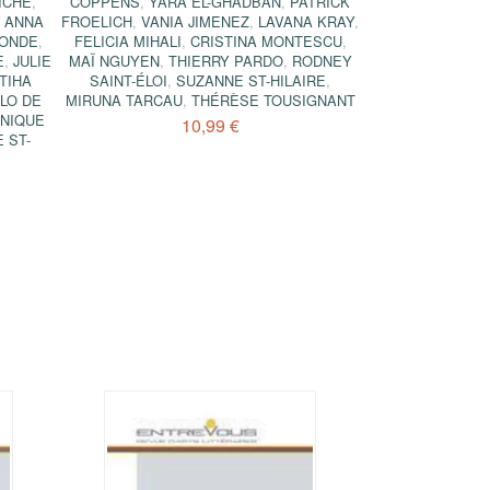
ICHE
,
COPPENS
,
YARA EL-GHADBAN
,
PATRICK
,
ANNA
FROELICH
,
VANIA JIMENEZ
,
LAVANA KRAY
,
LONDE
,
FELICIA MIHALI
,
CRISTINA MONTESCU
,
E
,
JULIE
MAÏ NGUYEN
,
THIERRY PARDO
,
RODNEY
TIHA
SAINT-ÉLOI
,
SUZANNE ST-HILAIRE
,
LO DE
MIRUNA TARCAU
,
THÉRÈSE TOUSIGNANT
NIQUE
10,99 €
 ST-