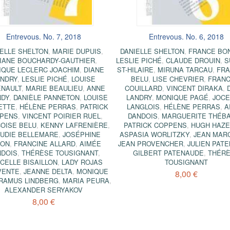
Entrevous. No. 7, 2018
Entrevous. No. 6, 2018
IELLE SHELTON
,
MARIE DUPUIS
,
DANIELLE SHELTON
,
FRANCE BO
IANE BOUCHARDY-GAUTHIER
,
LESLIE PICHÉ
,
CLAUDE DROUIN
,
S
IQUE LECLERC JOACHIM
,
DIANE
ST-HILAIRE
,
MIRUNA TARCAU
,
FRA
ANDRY
,
LESLIE PICHÉ
,
LOUISE
BELU
,
LISE CHEVRIER
,
FRANC
NAULT
,
MARIE BEAULIEU
,
ANNE
COUILLARD
,
VINCENT DIRAKA
,
NDY
,
DANIÈLE PANNETON
,
LOUISE
LANDRY
,
MONIQUE PAGÉ
,
JOCE
ETTE
,
HÉLÈNE PERRAS
,
PATRICK
LANGLOIS
,
HÉLÈNE PERRAS
,
A
PENS
,
VINCENT POIRIER RUEL
,
DANDOIS
,
MARGUERITE THÉBA
OISE BELU
,
KENNY LAFRENIÈRE
,
PATRICK COPPENS
,
HUGH HAZE
UDIE BELLEMARE
,
JOSÉPHINE
ASPASIA WORLITZKY
,
JEAN MAR
CON
,
FRANCINE ALLARD
,
AIMÉE
JEAN PROVENCHER
,
JULIEN PAT
NDOIS
,
THÉRÈSE TOUSIGNANT
,
GILBERT PATENAUDE
,
THÉR
CELLE BISAILLON
,
LADY ROJAS
TOUSIGNANT
VENTE
,
JEANNE DELTA
,
MONIQUE
8,00 €
RAMUS LINDBERG
,
MARIA PEURA
,
ALEXANDER SERYAKOV
8,00 €