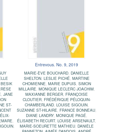
Entrevous. No. 9, 2019
GUY
MARIE-ÈVE BOUCHARD
,
DANIELLE
ELLE
SHELTON
,
LESLIE PICHÉ
,
MARTINE
,
BESIK
CHOMIENNE
,
MARIE DUPUIS
,
SIMON
ÉRÈSE
MILLAIRE
,
MONIQUE LECLERC JOACHIM
,
E
,
JANE
MAXIANNE BERGER
,
FRANÇOISE
MON
CLOUTIER
,
FRÉDÉRIQUE PÉLOQUIN-
NE ST-
CHAMBERLAND
,
LOUISE SIGOUIN
,
NCENT
SUZANNE ST-HILAIRE
,
FRANCE BONNEAU
,
ÉLIX-
DIANE LANDRY
,
MONIQUE PAGÉ
,
LEMARE
,
ÉLISABETH RECURT
,
LOUISE ARSENAULT
,
IGOUIN
,
MARIE-SOEURETTE MATHIEU
,
DANIÈLE
PANNETON
,
AIMÉE DANDOIS
,
ANDRÉ