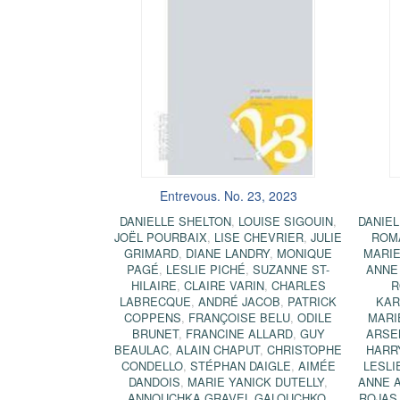
Entrevous. No. 23, 2023
DANIELLE SHELTON
,
LOUISE SIGOUIN
,
DANIEL
JOËL POURBAIX
,
LISE CHEVRIER
,
JULIE
ROM
GRIMARD
,
DIANE LANDRY
,
MONIQUE
MARIE
PAGÉ
,
LESLIE PICHÉ
,
SUZANNE ST-
ANNE
HILAIRE
,
CLAIRE VARIN
,
CHARLES
R
LABRECQUE
,
ANDRÉ JACOB
,
PATRICK
KAR
COPPENS
,
FRANÇOISE BELU
,
ODILE
MARI
BRUNET
,
FRANCINE ALLARD
,
GUY
ARSE
BEAULAC
,
ALAIN CHAPUT
,
CHRISTOPHE
HARR
CONDELLO
,
STÉPHAN DAIGLE
,
AIMÉE
LESLI
DANDOIS
,
MARIE YANICK DUTELLY
,
ANNE 
ANNOUCHKA GRAVEL GALOUCHKO
,
ROJAS