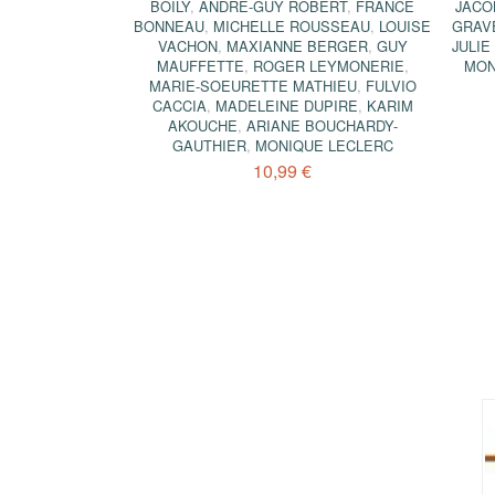
BOILY
,
ANDRÉ-GUY ROBERT
,
FRANCE
JACO
BONNEAU
,
MICHELLE ROUSSEAU
,
LOUISE
GRAV
VACHON
,
MAXIANNE BERGER
,
GUY
JULI
MAUFFETTE
,
ROGER LEYMONERIE
,
MON
MARIE-SOEURETTE MATHIEU
,
FULVIO
CACCIA
,
MADELEINE DUPIRE
,
KARIM
AKOUCHE
,
ARIANE BOUCHARDY-
GAUTHIER
,
MONIQUE LECLERC
10,99 €