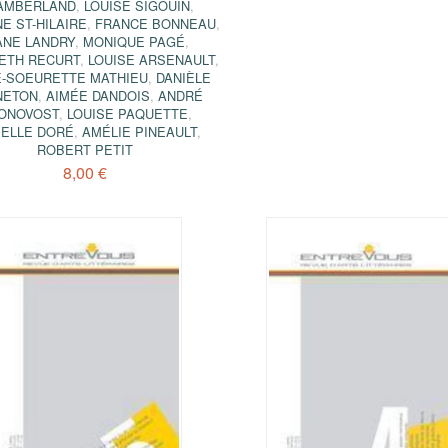
AMBERLAND
,
LOUISE SIGOUIN
,
E ST-HILAIRE
,
FRANCE BONNEAU
,
ANE LANDRY
,
MONIQUE PAGÉ
,
ETH RECURT
,
LOUISE ARSENAULT
,
E-SOEURETTE MATHIEU
,
DANIÈLE
NETON
,
AIMÉE DANDOIS
,
ANDRÉ
ONOVOST
,
LOUISE PAQUETTE
,
BELLE DORÉ
,
AMÉLIE PINEAULT
,
ROBERT PETIT
8,00 €