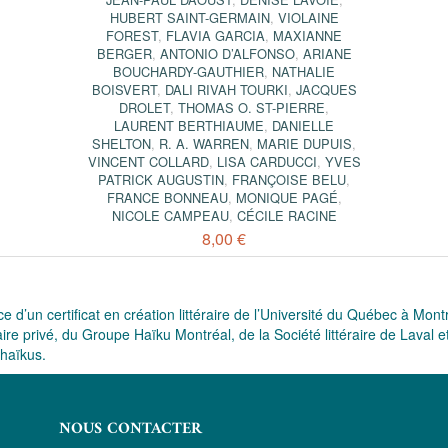
HUBERT SAINT-GERMAIN
,
VIOLAINE
FOREST
,
FLAVIA GARCIA
,
MAXIANNE
BERGER
,
ANTONIO D’ALFONSO
,
ARIANE
BOUCHARDY-GAUTHIER
,
NATHALIE
BOISVERT
,
DALI RIVAH TOURKI
,
JACQUES
DROLET
,
THOMAS O. ST-PIERRE
,
LAURENT BERTHIAUME
,
DANIELLE
SHELTON
,
R. A. WARREN
,
MARIE DUPUIS
,
VINCENT COLLARD
,
LISA CARDUCCI
,
YVES
PATRICK AUGUSTIN
,
FRANÇOISE BELU
,
FRANCE BONNEAU
,
MONIQUE PAGÉ
,
NICOLE CAMPEAU
,
CÉCILE RACINE
8,00 €
d’un certificat en création littéraire de l’Université du Québec à Montré
aire privé, du Groupe Haïku Montréal, de la Société littéraire de Laval e
 haïkus.
NOUS CONTACTER