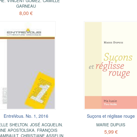
HÉ
,
VINCENT GOMEZ
,
CAMILLE
GARNEAU
8,00 €
EntreVous. No. 1, 2016
Suçons et réglisse rouge
ELLE SHELTON
,
JOSÉ ACQUELIN
,
MARIE DUPUIS
INE APOSTOLSKA
,
FRANÇOIS
5,99 €
AMBAULT
,
CHRISTIANE ASSELIN