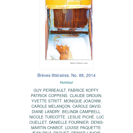
Brèves littéraires. No. 88, 2014
Humour
GUY PERREAULT
,
FABRICE KOFFY
,
PATRICK COPPENS
,
CLAUDE DROUIN
,
YVETTE STRITT
,
MONIQUE JOACHIM
,
CAROLE MELANÇON
,
CAROLE DAVID
,
DIANE LANDRY
,
BELINDA CAMPBELL
,
NICOLE TURCOTTE
,
LESLIE PICHÉ
,
LUC
OUELLET
,
DANIELLE FOURNIER
,
DENIS-
MARTIN CHABOT
,
LOUISE PAQUETTE
,
JEAN-PAUL DAOUST
,
DENISE LAVOIE
,