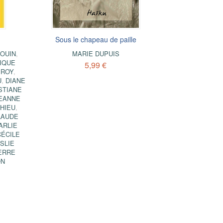
Sous le chapeau de paille
OUIN
,
MARIE DUPUIS
IQUE
5,99 €
 ROY
,
U
,
DIANE
STIANE
EANNE
HIEU
,
LAUDE
ARLIE
CÉCILE
SLIE
ERRE
ON