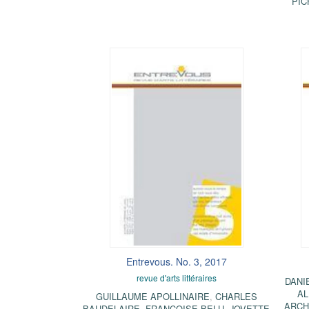
PIC
Entrevous. No. 3, 2017
revue d'arts littéraires
DANI
AL
GUILLAUME APOLLINAIRE
,
CHARLES
ARCH
BAUDELAIRE
,
FRANÇOISE BELU
,
JOVETTE