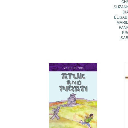
CH
SUZANN
DI
ÉLISAB
MARI
PAN
PR
ISA