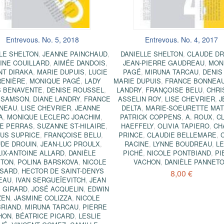
Entrevous. No. 5, 2018
Entrevous. No. 4, 2017
LE SHELTON
,
JEANNE PAINCHAUD
,
DANIELLE SHELTON
,
CLAUDE DR
INE COUILLARD
,
AIMÉE DANDOIS
,
JEAN-PIERRE GAUDREAU
,
MON
NT DIRAKA
,
MARIE DUPUIS
,
LUCIE
PAGÉ
,
MIRUNA TARCAU
,
DENIS
RENIÈRE
,
MONIQUE PAGÉ
,
LADY
MARIE DUPUIS
,
FRANCE BONNEA
S BENAVENTE
,
DENISE ROUSSEL
,
LANDRY
,
FRANÇOISE BELU
,
CHRI
 SAMSON
,
DIANE LANDRY
,
FRANCE
ASSELIN ROY
,
LISE CHEVRIER
,
J
NEAU
,
LISE CHEVRIER
,
JEANNE
DELTA
,
MARIE-SOEURETTE MAT
A
,
MONIQUE LECLERC JOACHIM
,
PATRICK COPPENS
,
A. ROUX
,
C
E PERRAS
,
SUZANNE ST-HILAIRE
,
HAEFFELY
,
OLIVIA TAPIERO
,
CH
US SUPRICE
,
FRANÇOISE BELU
,
PRINCE
,
CLAUDIE BELLEMARE
,
DE DROUIN
,
JEAN-LUC PROULX
,
RACINE
,
LYNNE BOUDREAU
,
LE
LIX-ANTOINE ALLARD
,
DANIÈLE
PICHÉ
,
NICOLE PONTBIAND
,
PI
ETON
,
POLINA BARSKOVA
,
NICOLE
VACHON
,
DANIÈLE PANNET
SARD
,
HECTOR DE SAINT-DENYS
8,00 €
EAU
,
IVAN SERGUEÏEVITCH
,
JEAN
 GIRARD
,
JOSÉ ACQUELIN
,
EDWIN
ZEN
,
JASMINE COLIZZA
,
NICOLE
RIAND
,
MIRUNA TARCAU
,
PIERRE
HON
,
BÉATRICE PICARD
,
LESLIE