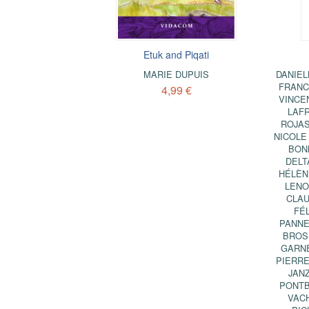
Etuk and Piqati
MARIE DUPUIS
DANIEL
FRANC
4,99 €
VINCE
LAF
ROJA
NICOLE
BON
DELT
HÉLÈN
LENO
CLAU
FÉ
PANN
BROS
GARN
PIERRE
JAN
PONTB
VAC