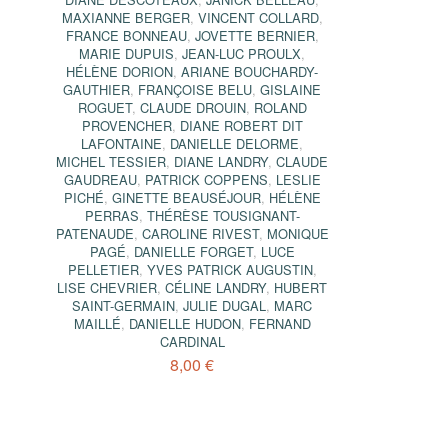
MAXIANNE BERGER
,
VINCENT COLLARD
,
FRANCE BONNEAU
,
JOVETTE BERNIER
,
MARIE DUPUIS
,
JEAN-LUC PROULX
,
HÉLÈNE DORION
,
ARIANE BOUCHARDY-
GAUTHIER
,
FRANÇOISE BELU
,
GISLAINE
ROGUET
,
CLAUDE DROUIN
,
ROLAND
PROVENCHER
,
DIANE ROBERT DIT
LAFONTAINE
,
DANIELLE DELORME
,
MICHEL TESSIER
,
DIANE LANDRY
,
CLAUDE
GAUDREAU
,
PATRICK COPPENS
,
LESLIE
PICHÉ
,
GINETTE BEAUSÉJOUR
,
HÉLÈNE
PERRAS
,
THÉRÈSE TOUSIGNANT-
PATENAUDE
,
CAROLINE RIVEST
,
MONIQUE
PAGÉ
,
DANIELLE FORGET
,
LUCE
PELLETIER
,
YVES PATRICK AUGUSTIN
,
LISE CHEVRIER
,
CÉLINE LANDRY
,
HUBERT
SAINT-GERMAIN
,
JULIE DUGAL
,
MARC
MAILLÉ
,
DANIELLE HUDON
,
FERNAND
CARDINAL
8,00 €