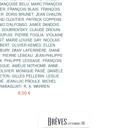
RANÇOISE BELU
,
MARC FRANÇOIS
IER
,
FRANÇOIS BLAIS
,
FRANÇOIS
ER
,
DORIS BRUNET
,
JEAN CHALON
,
ND CLOUTIER
,
PATRICK COPPENS
,
IO D’ALFONSO
,
AIMÉE DANDOIS
,
 DOUBROVSKY
,
CLAUDE DROUIN
,
DUPUIS
,
PIERRE FOGLIA
,
VIOLAINE
ST
,
MARIE-LOUISE GAY
,
NICOLAS
LBERT
,
OLIVIER KEMED
,
ELLEN
SBURY
,
DANY LAFERRIÈRE
,
DIANE
Y
,
PIERRE LEBEAU
,
JEAN-PHILIPPE
X
,
PHILIPPE LESSAGE
,
FRANÇOIS
SQUE
,
AMÉLIE NOTHOMB
,
ANNE-
OLIVIER
,
MONIQUE PAGÉ
,
DANIÈLE
ETON
,
GILLES PELLERIN
,
LESLIE
HÉ
,
JEAN-LUC PROULX
,
MICHEL
RABAGLIATI
,
R. A. WARREN
8,00 €