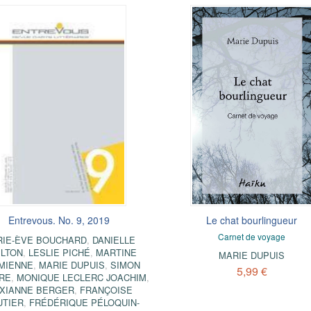
Entrevous. No. 9, 2019
Le chat bourlingueur
Carnet de voyage
RIE-ÈVE BOUCHARD
,
DANIELLE
LTON
,
LESLIE PICHÉ
,
MARTINE
MARIE DUPUIS
MIENNE
,
MARIE DUPUIS
,
SIMON
5,99 €
IRE
,
MONIQUE LECLERC JOACHIM
,
XIANNE BERGER
,
FRANÇOISE
UTIER
,
FRÉDÉRIQUE PÉLOQUIN-