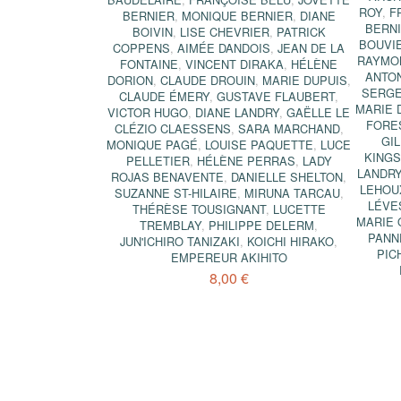
ROY
,
F
BERNIER
,
MONIQUE BERNIER
,
DIANE
BERN
BOIVIN
,
LISE CHEVRIER
,
PATRICK
BOUVI
COPPENS
,
AIMÉE DANDOIS
,
JEAN DE LA
RAYMO
FONTAINE
,
VINCENT DIRAKA
,
HÉLÈNE
ANTON
DORION
,
CLAUDE DROUIN
,
MARIE DUPUIS
,
SERGE
CLAUDE ÉMERY
,
GUSTAVE FLAUBERT
,
MARIE 
VICTOR HUGO
,
DIANE LANDRY
,
GAËLLE LE
FORE
CLÉZIO CLAESSENS
,
SARA MARCHAND
,
GI
MONIQUE PAGÉ
,
LOUISE PAQUETTE
,
LUCE
KING
PELLETIER
,
HÉLÈNE PERRAS
,
LADY
LANDR
ROJAS BENAVENTE
,
DANIELLE SHELTON
,
LEHOU
SUZANNE ST-HILAIRE
,
MIRUNA TARCAU
,
LÉVE
THÉRÈSE TOUSIGNANT
,
LUCETTE
MARIE 
TREMBLAY
,
PHILIPPE DELERM
,
PANN
JUN'ICHIRO TANIZAKI
,
KOICHI HIRAKO
,
PIC
EMPEREUR AKIHITO
8,00 €