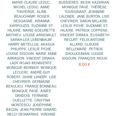
MARIE-CLAUDE LEDUC
,
BUSSIÈRES
,
BESIK KAZARIAN
,
MICHEL LEDUC
,
ANNE
MONIQUE PAGÉ
,
THÉRÈSE
THIVIERGE
,
ALINE
TOUSIGNANT
,
JEANNINE
BEAUCHAMP
,
ROGER
LALONDE
,
JANE BURTON
,
LISE
DESGAGNÉ
,
ARIANNA
CHEVRIER
,
SIMON MILLAIRE
,
KARPOUZIS
,
SUZANNE ST-
LESLIE PICHÉ
,
SUZANNE ST-
HILAIRE
,
MARIE-SOEURETTE
HILAIRE
,
PATRICK COPPENS
,
MATHIEU
,
LOUISE ARSENAULT
,
VINCENT DIRAKA
,
ÉLISABETH
SARAH-LEA LEBENBAUM
,
RECURT
,
FÉLIX-ANTOINE
HARRY METELLUS
,
AKASUA
ALLARD
,
CLAUDIE
PHILIPPS
,
LESLIE PICHÉ
,
BELLEMARE
,
PETROS
LOUISE SIGOUIN
,
MARIE ANNE
SHOUJOUNIAN
,
LOUISE
ARRAGON
,
VINCENT DIRAKA
,
SIGOUIN
,
FRANÇOIS RIOUX
LADY ROJAS BENAVENTE
,
8,00 €
MONIQUE BERNIER
,
MONIQUE
LECLERC
,
ANDRÉ-GUY
ROBERT
,
DIANE LANDRY
,
LISE
CHEVRIER
,
GERMAINE
BEAULIEU
,
FRANCE BONNEAU
,
MONIQUE PAGÉ
,
AIMÉE
DANDOIS
,
FERNAND
OUELLETTE
,
CRISTINA
MONTESCU
,
JOSÉPHINE
BACON
,
JEAN PIERRE GIRARD
,
NELLY DESMARAIS
,
VIRGINIE