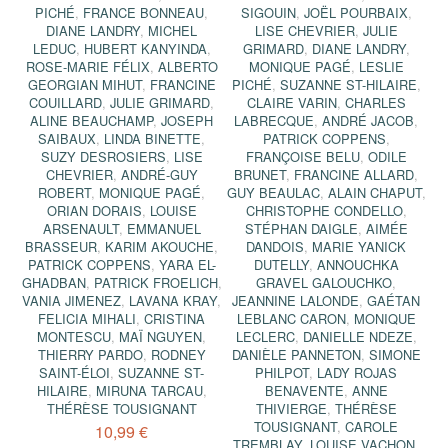
PICHÉ
,
FRANCE BONNEAU
,
SIGOUIN
,
JOËL POURBAIX
,
DIANE LANDRY
,
MICHEL
LISE CHEVRIER
,
JULIE
LEDUC
,
HUBERT KANYINDA
,
GRIMARD
,
DIANE LANDRY
,
ROSE-MARIE FÉLIX
,
ALBERTO
MONIQUE PAGÉ
,
LESLIE
GEORGIAN MIHUT
,
FRANCINE
PICHÉ
,
SUZANNE ST-HILAIRE
,
COUILLARD
,
JULIE GRIMARD
,
CLAIRE VARIN
,
CHARLES
ALINE BEAUCHAMP
,
JOSEPH
LABRECQUE
,
ANDRÉ JACOB
,
SAIBAUX
,
LINDA BINETTE
,
PATRICK COPPENS
,
SUZY DESROSIERS
,
LISE
FRANÇOISE BELU
,
ODILE
CHEVRIER
,
ANDRÉ-GUY
BRUNET
,
FRANCINE ALLARD
,
ROBERT
,
MONIQUE PAGÉ
,
GUY BEAULAC
,
ALAIN CHAPUT
,
ORIAN DORAIS
,
LOUISE
CHRISTOPHE CONDELLO
,
ARSENAULT
,
EMMANUEL
STÉPHAN DAIGLE
,
AIMÉE
BRASSEUR
,
KARIM AKOUCHE
,
DANDOIS
,
MARIE YANICK
PATRICK COPPENS
,
YARA EL-
DUTELLY
,
ANNOUCHKA
GHADBAN
,
PATRICK FROELICH
,
GRAVEL GALOUCHKO
,
VANIA JIMENEZ
,
LAVANA KRAY
,
JEANNINE LALONDE
,
GAÉTAN
FELICIA MIHALI
,
CRISTINA
LEBLANC CARON
,
MONIQUE
MONTESCU
,
MAÏ NGUYEN
,
LECLERC
,
DANIELLE NDEZE
,
THIERRY PARDO
,
RODNEY
DANIÈLE PANNETON
,
SIMONE
SAINT-ÉLOI
,
SUZANNE ST-
PHILPOT
,
LADY ROJAS
HILAIRE
,
MIRUNA TARCAU
,
BENAVENTE
,
ANNE
THÉRÈSE TOUSIGNANT
THIVIERGE
,
THÉRÈSE
TOUSIGNANT
,
CAROLE
10,99 €
TREMBLAY
,
LOUISE VACHON
,