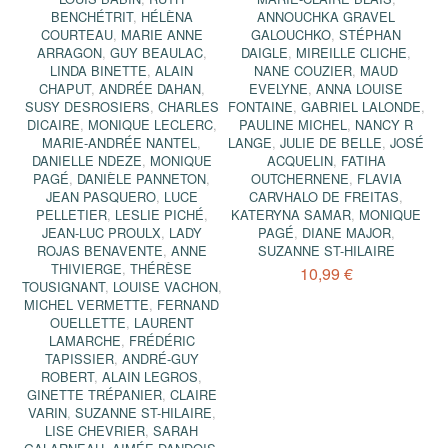
BENCHÉTRIT
,
HÉLÈNA
ANNOUCHKA GRAVEL
COURTEAU
,
MARIE ANNE
GALOUCHKO
,
STÉPHAN
ARRAGON
,
GUY BEAULAC
,
DAIGLE
,
MIREILLE CLICHE
,
LINDA BINETTE
,
ALAIN
NANE COUZIER
,
MAUD
CHAPUT
,
ANDRÉE DAHAN
,
EVELYNE
,
ANNA LOUISE
SUSY DESROSIERS
,
CHARLES
FONTAINE
,
GABRIEL LALONDE
,
DICAIRE
,
MONIQUE LECLERC
,
PAULINE MICHEL
,
NANCY R
MARIE-ANDRÉE NANTEL
,
LANGE
,
JULIE DE BELLE
,
JOSÉ
DANIELLE NDEZE
,
MONIQUE
ACQUELIN
,
FATIHA
PAGÉ
,
DANIÈLE PANNETON
,
OUTCHERNENE
,
FLAVIA
JEAN PASQUERO
,
LUCE
CARVHALO DE FREITAS
,
PELLETIER
,
LESLIE PICHÉ
,
KATERYNA SAMAR
,
MONIQUE
JEAN-LUC PROULX
,
LADY
PAGÉ
,
DIANE MAJOR
,
ROJAS BENAVENTE
,
ANNE
SUZANNE ST-HILAIRE
THIVIERGE
,
THÉRÈSE
10,99 €
TOUSIGNANT
,
LOUISE VACHON
,
MICHEL VERMETTE
,
FERNAND
OUELLETTE
,
LAURENT
LAMARCHE
,
FRÉDÉRIC
TAPISSIER
,
ANDRÉ-GUY
ROBERT
,
ALAIN LEGROS
,
GINETTE TRÉPANIER
,
CLAIRE
VARIN
,
SUZANNE ST-HILAIRE
,
LISE CHEVRIER
,
SARAH