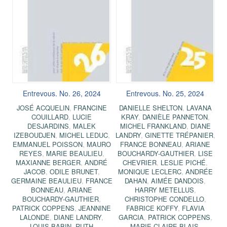
Entrevous. No. 26, 2024
Entrevous. No. 25, 2024
JOSÉ ACQUELIN
,
FRANCINE
DANIELLE SHELTON
,
LAVANA
COUILLARD
,
LUCIE
KRAY
,
DANIÈLE PANNETON
,
DESJARDINS
,
MALEK
MICHEL FRANKLAND
,
DIANE
IZEBOUDJEN
,
MICHEL LEDUC
,
LANDRY
,
GINETTE TRÉPANIER
,
EMMANUEL POISSON
,
MAURO
FRANCE BONNEAU
,
ARIANE
REYES
,
MARIE BEAULIEU
,
BOUCHARDY-GAUTHIER
,
LISE
MAXIANNE BERGER
,
ANDRÉ
CHEVRIER
,
LESLIE PICHÉ
,
JACOB
,
ODILE BRUNET
,
MONIQUE LECLERC
,
ANDRÉE
GERMAINE BEAULIEU
,
FRANCE
DAHAN
,
AIMÉE DANDOIS
,
BONNEAU
,
ARIANE
HARRY METELLUS
,
BOUCHARDY-GAUTHIER
,
CHRISTOPHE CONDELLO
,
PATRICK COPPENS
,
JEANNINE
FABRICE KOFFY
,
FLAVIA
LALONDE
,
DIANE LANDRY
,
GARCIA
,
PATRICK COPPENS
,
LOUIS BABIN
,
RUTH
MARIE-CLAIRE BLAIS
,