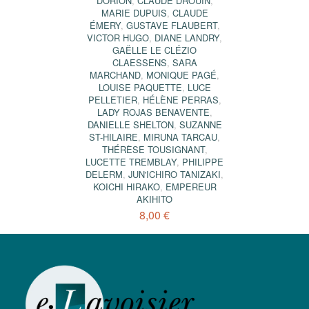
DORION
,
CLAUDE DROUIN
,
MARIE DUPUIS
,
CLAUDE
ÉMERY
,
GUSTAVE FLAUBERT
,
VICTOR HUGO
,
DIANE LANDRY
,
GAËLLE LE CLÉZIO
CLAESSENS
,
SARA
MARCHAND
,
MONIQUE PAGÉ
,
LOUISE PAQUETTE
,
LUCE
PELLETIER
,
HÉLÈNE PERRAS
,
LADY ROJAS BENAVENTE
,
DANIELLE SHELTON
,
SUZANNE
ST-HILAIRE
,
MIRUNA TARCAU
,
THÉRÈSE TOUSIGNANT
,
LUCETTE TREMBLAY
,
PHILIPPE
DELERM
,
JUN'ICHIRO TANIZAKI
,
KOICHI HIRAKO
,
EMPEREUR
AKIHITO
8,00 €