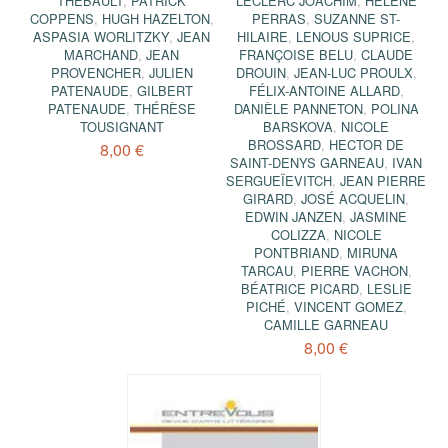
THÉBAULT
,
PATRICK
LECLERC JOACHIM
,
HÉLÈNE
COPPENS
,
HUGH HAZELTON
,
PERRAS
,
SUZANNE ST-
ASPASIA WORLITZKY
,
JEAN
HILAIRE
,
LENOUS SUPRICE
,
MARCHAND
,
JEAN
FRANÇOISE BELU
,
CLAUDE
PROVENCHER
,
JULIEN
DROUIN
,
JEAN-LUC PROULX
,
PATENAUDE
,
GILBERT
FÉLIX-ANTOINE ALLARD
,
PATENAUDE
,
THÉRÈSE
DANIÈLE PANNETON
,
POLINA
TOUSIGNANT
BARSKOVA
,
NICOLE
BROSSARD
,
HECTOR DE
8,00 €
SAINT-DENYS GARNEAU
,
IVAN
SERGUEÏEVITCH
,
JEAN PIERRE
GIRARD
,
JOSÉ ACQUELIN
,
EDWIN JANZEN
,
JASMINE
COLIZZA
,
NICOLE
PONTBRIAND
,
MIRUNA
TARCAU
,
PIERRE VACHON
,
BÉATRICE PICARD
,
LESLIE
PICHÉ
,
VINCENT GOMEZ
,
CAMILLE GARNEAU
8,00 €