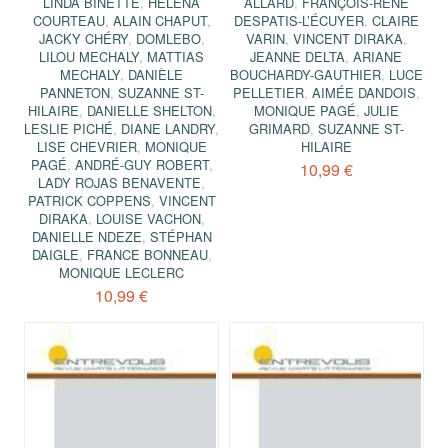
LINDA BINETTE
,
HÉLÈNA
ALLARD
,
FRANÇOIS-RENÉ
COURTEAU
,
ALAIN CHAPUT
,
DESPATIS-L’ÉCUYER
,
CLAIRE
JACKY CHÉRY
,
DOMLEBO
,
VARIN
,
VINCENT DIRAKA
,
LILOU MECHALY
,
MATTIAS
JEANNE DELTA
,
ARIANE
MECHALY
,
DANIÈLE
BOUCHARDY-GAUTHIER
,
LUCE
PANNETON
,
SUZANNE ST-
PELLETIER
,
AIMÉE DANDOIS
,
HILAIRE
,
DANIELLE SHELTON
,
MONIQUE PAGÉ
,
JULIE
LESLIE PICHÉ
,
DIANE LANDRY
,
GRIMARD
,
SUZANNE ST-
LISE CHEVRIER
,
MONIQUE
HILAIRE
PAGÉ
,
ANDRÉ-GUY ROBERT
,
10,99 €
LADY ROJAS BENAVENTE
,
PATRICK COPPENS
,
VINCENT
DIRAKA
,
LOUISE VACHON
,
DANIELLE NDEZE
,
STÉPHAN
DAIGLE
,
FRANCE BONNEAU
,
MONIQUE LECLERC
10,99 €