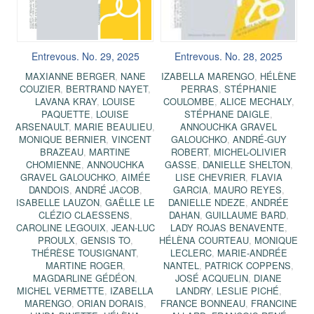
Entrevous. No. 29, 2025
Entrevous. No. 28, 2025
MAXIANNE BERGER
,
NANE
IZABELLA MARENGO
,
HÉLÈNE
COUZIER
,
BERTRAND NAYET
,
PERRAS
,
STÉPHANIE
LAVANA KRAY
,
LOUISE
COULOMBE
,
ALICE MECHALY
,
PAQUETTE
,
LOUISE
STÉPHANE DAIGLE
,
ARSENAULT
,
MARIE BEAULIEU
,
ANNOUCHKA GRAVEL
MONIQUE BERNIER
,
VINCENT
GALOUCHKO
,
ANDRÉ-GUY
BRAZEAU
,
MARTINE
ROBERT
,
MICHEL-OLIVIER
CHOMIENNE
,
ANNOUCHKA
GASSE
,
DANIELLE SHELTON
,
GRAVEL GALOUCHKO
,
AIMÉE
LISE CHEVRIER
,
FLAVIA
DANDOIS
,
ANDRÉ JACOB
,
GARCIA
,
MAURO REYES
,
ISABELLE LAUZON
,
GAËLLE LE
DANIELLE NDEZE
,
ANDRÉE
CLÉZIO CLAESSENS
,
DAHAN
,
GUILLAUME BARD
,
CAROLINE LEGOUIX
,
JEAN-LUC
LADY ROJAS BENAVENTE
,
PROULX
,
GENSIS TO
,
HÉLÈNA COURTEAU
,
MONIQUE
THÉRÈSE TOUSIGNANT
,
LECLERC
,
MARIE-ANDRÉE
MARTINE ROGER
,
NANTEL
,
PATRICK COPPENS
,
MAGDARLINE GÉDÉON
,
JOSÉ ACQUELIN
,
DIANE
MICHEL VERMETTE
,
IZABELLA
LANDRY
,
LESLIE PICHÉ
,
MARENGO
,
ORIAN DORAIS
,
FRANCE BONNEAU
,
FRANCINE