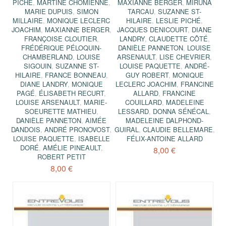
PICHÉ
,
MARTINE CHOMIENNE
,
MAXIANNE BERGER
,
MIRUNA
MARIE DUPUIS
,
SIMON
TARCAU
,
SUZANNE ST-
MILLAIRE
,
MONIQUE LECLERC
HILAIRE
,
LESLIE PICHÉ
,
JOACHIM
,
MAXIANNE BERGER
,
JACQUES DENICOURT
,
DIANE
FRANÇOISE CLOUTIER
,
LANDRY
,
CLAUDETTE CÔTÉ
,
FRÉDÉRIQUE PÉLOQUIN-
DANIÈLE PANNETON
,
LOUISE
CHAMBERLAND
,
LOUISE
ARSENAULT
,
LISE CHEVRIER
,
SIGOUIN
,
SUZANNE ST-
LOUISE PAQUETTE
,
ANDRÉ-
HILAIRE
,
FRANCE BONNEAU
,
GUY ROBERT
,
MONIQUE
DIANE LANDRY
,
MONIQUE
LECLERC JOACHIM
,
FRANCINE
PAGÉ
,
ÉLISABETH RECURT
,
ALLARD
,
FRANCINE
LOUISE ARSENAULT
,
MARIE-
COUILLARD
,
MADELEINE
SOEURETTE MATHIEU
,
LESSARD
,
DONNA SÉNÉCAL
,
DANIÈLE PANNETON
,
AIMÉE
MADELEINE DALPHOND-
DANDOIS
,
ANDRÉ PRONOVOST
,
GUIRAL
,
CLAUDIE BELLEMARE
,
LOUISE PAQUETTE
,
ISABELLE
FÉLIX-ANTOINE ALLARD
DORÉ
,
AMÉLIE PINEAULT
,
8,00 €
ROBERT PETIT
8,00 €