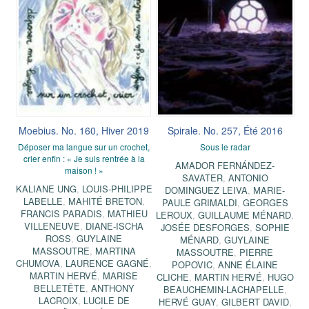
Moebius. No. 160, Hiver 2019
Spirale. No. 257, Été 2016
Déposer ma langue sur un crochet,
Sous le radar
crier enfin : « Je suis rentrée à la
AMADOR FERNÁNDEZ-
maison ! »
SAVATER
,
ANTONIO
KALIANE UNG
,
LOUIS-PHILIPPE
DOMINGUEZ LEIVA
,
MARIE-
LABELLE
,
MAHITÉ BRETON
,
PAULE GRIMALDI
,
GEORGES
FRANCIS PARADIS
,
MATHIEU
LEROUX
,
GUILLAUME MÉNARD
,
VILLENEUVE
,
DIANE-ISCHA
JOSÉE DESFORGES
,
SOPHIE
ROSS
,
GUYLAINE
MÉNARD
,
GUYLAINE
MASSOUTRE
,
MARTINA
MASSOUTRE
,
PIERRE
CHUMOVA
,
LAURENCE GAGNÉ
,
POPOVIC
,
ANNE ÉLAINE
MARTIN HERVÉ
,
MARISE
CLICHE
,
MARTIN HERVÉ
,
HUGO
BELLETÊTE
,
ANTHONY
BEAUCHEMIN-LACHAPELLE
,
LACROIX
,
LUCILE DE
HERVÉ GUAY
,
GILBERT DAVID
,