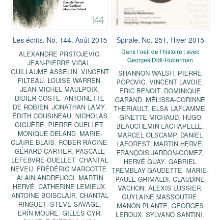
Les écrits. No. 144. Août 2015
Spirale. No. 251, Hiver 2015
Dans l’oeil de l’histoire : avec
ALEXANDRE PRSTOJEVIC
,
Georges Didi-Huberman
JEAN-PIERRE VIDAL
,
GUILLAUME ASSELIN
,
VINCENT
SHANNON WALSH
,
PIERRE
FILTEAU
,
LOUISE WARREN
,
POPOVIC
,
VINCENT LAVOIE
,
JEAN-MICHEL MAULPOIX
,
ERIC BENOIT
,
DOMINIQUE
DIDIER COSTE
,
ANTOINETTE
GARAND
,
MÉLISSA-CORINNE
DE ROBIEN
,
JONATHAN LAMY
,
THERIAULT
,
ELSA LAFLAMME
,
ÉDITH COUSINEAU
,
NICHOLAS
GINETTE MICHAUD
,
HUGO
GIGUÈRE
,
PIERRE OUELLET
,
BEAUCHEMIN-LACHAPELLE
,
MONIQUE DELAND
,
MARIE-
MARCEL OLSCAMP
,
DANIEL
CLAIRE BLAIS
,
ROBER RACINE
,
LAFOREST
,
MARTIN HERVÉ
,
GÉRARD CARTIER
,
PASCALE
FRANÇOIS JARDON-GOMEZ
,
LEFEBVRE-OUELLET
,
CHANTAL
HERVÉ GUAY
,
GABRIEL
NEVEU
,
FRÉDÉRIC MARCOTTE
,
TREMBLAY-GAUDETTE
,
MARIE-
ALAIN ANDREUCCI
,
MARTIN
PAULE GRIMALDI
,
CLAUDINE
HERVÉ
,
CATHERINE LEMIEUX
,
VACHON
,
ALEXIS LUSSIER
,
ANTOINE BOISCLAIR
,
CHANTAL
GUYLAINE MASSOUTRE
,
RINGUET
,
STEVE SAVAGE
,
MANON PLANTE
,
GEORGES
ERÍN MOURE
,
GILLES CYR
,
LEROUX
,
SYLVANO SANTINI
,