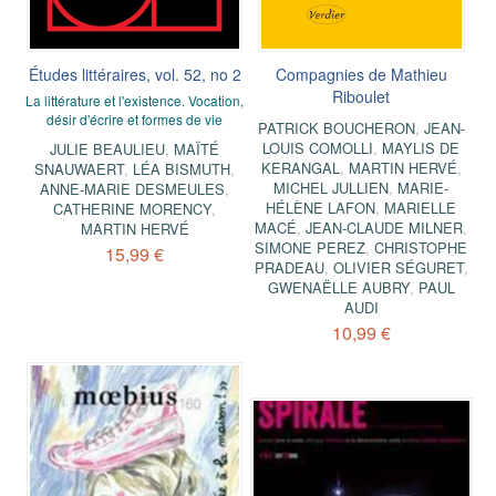
Études littéraires, vol. 52, no 2
Compagnies de Mathieu
Riboulet
La littérature et l'existence. Vocation,
désir d'écrire et formes de vie
PATRICK BOUCHERON
,
JEAN-
LOUIS COMOLLI
,
MAYLIS DE
JULIE BEAULIEU
,
MAÏTÉ
KERANGAL
,
MARTIN HERVÉ
,
SNAUWAERT
,
LÉA BISMUTH
,
MICHEL JULLIEN
,
MARIE-
ANNE-MARIE DESMEULES
,
HÉLÈNE LAFON
,
MARIELLE
CATHERINE MORENCY
,
MACÉ
,
JEAN-CLAUDE MILNER
,
MARTIN HERVÉ
SIMONE PEREZ
,
CHRISTOPHE
15,99 €
PRADEAU
,
OLIVIER SÉGURET
,
GWENAËLLE AUBRY
,
PAUL
AUDI
10,99 €