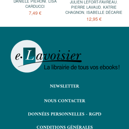
DANIELE PIERONI
,
LISA
JULIEN LEFORT-FAVREAU
,
CARDUCCI
PIERRE LAVAUD
,
KATRIE
7,49 €
CHAGNON
,
ISABELLE DÉCARIE
12,95 €
NEWSLETTER
NOUS CONTACTER
DONNÉES PERSONNELLES - RGPD
CONDITIONS GÉNÉRALES