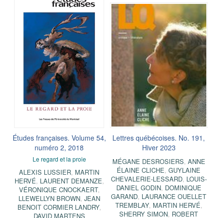
Études françaises. Volume 54,
Lettres québécoises. No. 191,
numéro 2, 2018
Hiver 2023
Le regard et la proie
MÉGANE DESROSIERS
,
ANNE
ÉLAINE CLICHE
,
GUYLAINE
ALEXIS LUSSIER
,
MARTIN
CHEVALERIE-LESSARD
,
LOUIS-
HERVÉ
,
LAURENT DEMANZE
,
DANIEL GODIN
,
DOMINIQUE
VÉRONIQUE CNOCKAERT
,
GARAND
,
LAURANCE OUELLET
LLEWELLYN BROWN
,
JEAN
TREMBLAY
,
MARTIN HERVÉ
,
BENOIT CORMIER LANDRY
,
SHERRY SIMON
,
ROBERT
DAVID MARTENS