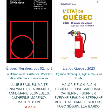
Études littéraires, vol. 52, no 2
État du Québec 2023
La littérature et l'existence. Vocation,
Urgence climatique, agir sur tous les
désir d'écrire et formes de vie
fronts
JULIE BEAULIEU
,
MAÏTÉ
MALORIE FLON
,
ALAIN
SNAUWAERT
,
LÉA BISMUTH
,
GIGUÈRE
,
BRUNO MARCHAND
,
ANNE-MARIE DESMEULES
,
CATHERINE FOURNIER
,
CATHERINE MORENCY
,
ÉVELYNE BEAUDIN
,
STÉPHANE
MARTIN HERVÉ
BOYER
,
ALEXANDRE SHIELDS
,
HUGO SÉGUIN
,
LÉA ILARDO
,
15,99 €