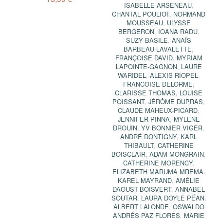
ISABELLE ARSENEAU
,
CHANTAL POULIOT
,
NORMAND
MOUSSEAU
,
ULYSSE
BERGERON
,
IOANA RADU
,
SUZY BASILE
,
ANAÏS
BARBEAU-LAVALETTE
,
FRANÇOISE DAVID
,
MYRIAM
LAPOINTE-GAGNON
,
LAURE
WARIDEL
,
ALEXIS RIOPEL
,
FRANCOISE DELORME
,
CLARISSE THOMAS
,
LOUISE
POISSANT
,
JÉRÔME DUPRAS
,
CLAUDE MAHEUX-PICARD
,
JENNIFER PINNA
,
MYLÈNE
DROUIN
,
YV BONNIER VIGER
,
ANDRÉ DONTIGNY
,
KARL
THIBAULT
,
CATHERINE
BOISCLAIR
,
ADAM MONGRAIN
,
CATHERINE MORENCY
,
ELIZABETH MARUMA MREMA
,
KAREL MAYRAND
,
AMÉLIE
DAOUST-BOISVERT
,
ANNABEL
SOUTAR
,
LAURA DOYLE PÉAN
,
ALBERT LALONDE
,
OSWALDO
ANDRÉS PAZ FLORES
,
MARIE