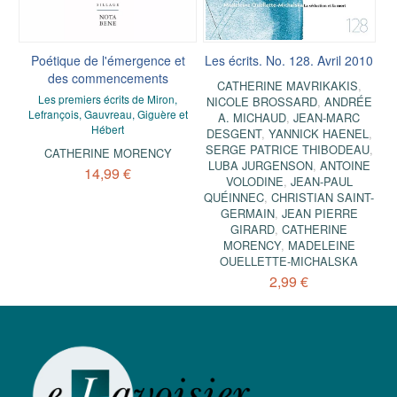
Poétique de l'émergence et
Les écrits. No. 128. Avril 2010
des commencements
CATHERINE MAVRIKAKIS
,
Les premiers écrits de Miron,
NICOLE BROSSARD
,
ANDRÉE
Lefrançois, Gauvreau, Giguère et
A. MICHAUD
,
JEAN-MARC
Hébert
DESGENT
,
YANNICK HAENEL
,
SERGE PATRICE THIBODEAU
,
CATHERINE MORENCY
LUBA JURGENSON
,
ANTOINE
14,99 €
VOLODINE
,
JEAN-PAUL
QUÉINNEC
,
CHRISTIAN SAINT-
GERMAIN
,
JEAN PIERRE
GIRARD
,
CATHERINE
MORENCY
,
MADELEINE
OUELLETTE-MICHALSKA
2,99 €