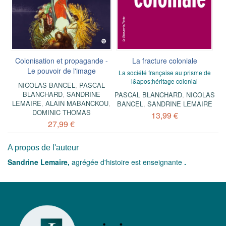
Colonisation et propagande -
La fracture coloniale
Le pouvoir de l'image
La société française au prisme de
l&apos;héritage colonial
NICOLAS BANCEL
,
PASCAL
BLANCHARD
,
SANDRINE
PASCAL BLANCHARD
,
NICOLAS
LEMAIRE
,
ALAIN MABANCKOU
,
BANCEL
,
SANDRINE LEMAIRE
DOMINIC THOMAS
13,99 €
27,99 €
A propos de l'auteur
Sandrine Lemaire,
agrégée d'histoire est enseignante
.