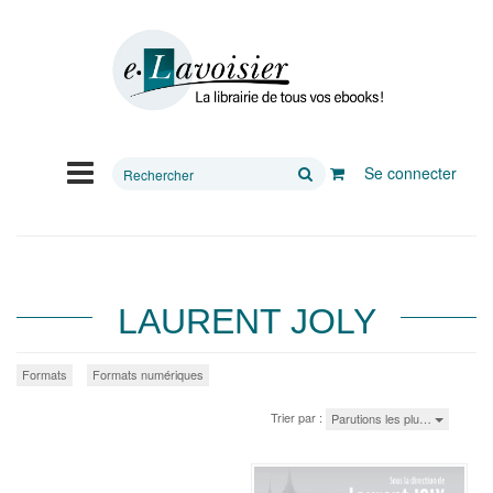
Rechercher
Se connecter
sur
le
site
LAURENT JOLY
Formats
Formats numériques
Trier par :
Parutions les plu…