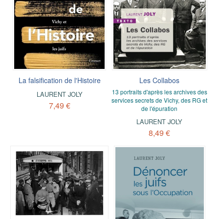
La falsification de l'Histoire
Les Collabos
13 portraits d'après les archives des
LAURENT JOLY
services secrets de Vichy, des RG et
7,49 €
de l'épuration
LAURENT JOLY
8,49 €