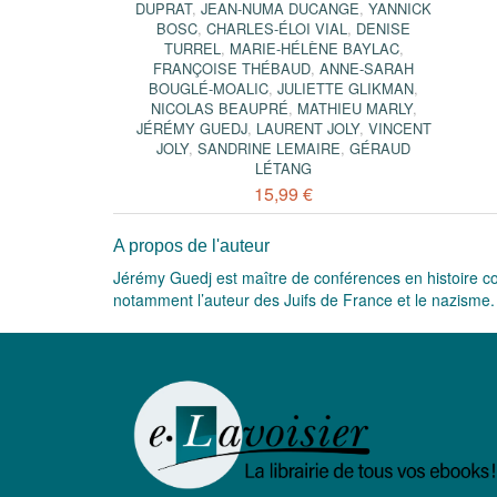
DUPRAT
,
JEAN-NUMA DUCANGE
,
YANNICK
BOSC
,
CHARLES-ÉLOI VIAL
,
DENISE
TURREL
,
MARIE-HÉLÈNE BAYLAC
,
FRANÇOISE THÉBAUD
,
ANNE-SARAH
BOUGLÉ-MOALIC
,
JULIETTE GLIKMAN
,
NICOLAS BEAUPRÉ
,
MATHIEU MARLY
,
JÉRÉMY GUEDJ
,
LAURENT JOLY
,
VINCENT
JOLY
,
SANDRINE LEMAIRE
,
GÉRAUD
LÉTANG
15,99 €
A propos de l'auteur
Jérémy Guedj est maître de conférences en histoire c
notamment l’auteur des Juifs de France et le nazisme. 