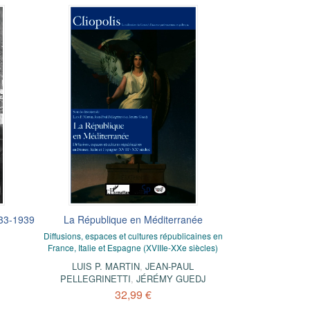
933-1939
La République en Méditerranée
Diffusions, espaces et cultures républicaines en
France, Italie et Espagne (XVIIIe-XXe siècles)
LUIS P. MARTIN
,
JEAN-PAUL
PELLEGRINETTI
,
JÉRÉMY GUEDJ
32,99 €