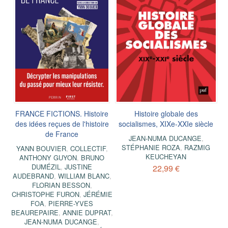
FRANCE FICTIONS. Histoire
Histoire globale des
des idées reçues de l'histoire
socialismes, XIXe-XXIe siècle
de France
JEAN-NUMA DUCANGE
,
STÉPHANIE ROZA
,
RAZMIG
YANN BOUVIER
,
COLLECTIF
,
KEUCHEYAN
ANTHONY GUYON
,
BRUNO
DUMÉZIL
,
JUSTINE
22,99 €
AUDEBRAND
,
WILLIAM BLANC
,
FLORIAN BESSON
,
CHRISTOPHE FURON
,
JÉRÉMIE
FOA
,
PIERRE-YVES
BEAUREPAIRE
,
ANNIE DUPRAT
,
JEAN-NUMA DUCANGE
,