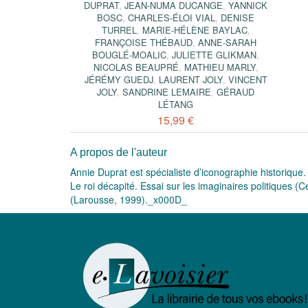
DUPRAT
,
JEAN-NUMA DUCANGE
,
YANNICK
BOSC
,
CHARLES-ÉLOI VIAL
,
DENISE
TURREL
,
MARIE-HÉLÈNE BAYLAC
,
FRANÇOISE THÉBAUD
,
ANNE-SARAH
BOUGLÉ-MOALIC
,
JULIETTE GLIKMAN
,
NICOLAS BEAUPRÉ
,
MATHIEU MARLY
,
JÉRÉMY GUEDJ
,
LAURENT JOLY
,
VINCENT
JOLY
,
SANDRINE LEMAIRE
,
GÉRAUD
LÉTANG
15,99 €
A propos de l'auteur
Annie Duprat est spécialiste d’iconographie historique.
Le roi décapité. Essai sur les imaginaires politiques (C
(Larousse, 1999)._x000D_