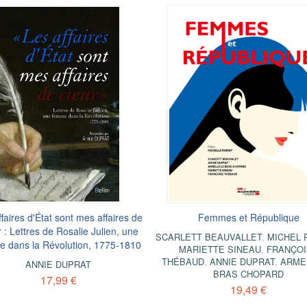
faires d'État sont mes affaires de
Femmes et République
 : Lettres de Rosalie Julien, une
SCARLETT BEAUVALLET
,
MICHEL 
 dans la Révolution, 1775-1810
MARIETTE SINEAU
,
FRANÇOI
THÉBAUD
,
ANNIE DUPRAT
,
ARME
ANNIE DUPRAT
BRAS CHOPARD
17,99 €
19,49 €