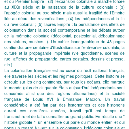
et du Premier Empire ; (2) l'expansion coloniale à marche forcée
au XIXe siècle et la naissance de la culture coloniale ; (3)
l'apogée colonial au xxe siècle mais aussi la fragilité de l'Empire
liée au début des revendications ; (4) les Indépendances et la fin
du rêve colonial ; (5) l'après-Empire : la persistance des effets de
colonisation dans la société contemporaine et les débats autour
de la mémoire coloniale (décolonial, postcolonial, déboulonnage
des statues, musées...). Un cahier iconographique de 48 pages
contiendra une centaine d'illustrations sur l'entreprise coloniale, la
culture et la propagande impériale (vie quotidienne, scènes de
rue, affiches de propagande, cartes postales, dessins et presse,
etc.).
La colonisation française est au cœur du récit national français,
elle traverse les siècles et les régimes politiques. Cette histoire se
déroule sur les cinq continents, sur tous les océans, elle marque
le monde (plus de cinquante États aujourd'hui indépendants sont
concernés ainsi que des régions ultramarines) et la société
française de Louis XVI à Emmanuel Macron. Un travail
considérable a été fait par des historiennes et des historiens
durant ces dernières années, travail qu'il est temps de
transmettre et de faire connaître au grand public. En résulte une "
histoire globale ", un ensemble qui parle du monde entier, et qui
porte un regard à 360° sur la colonisation, l'idéologie coloniale et