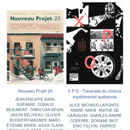
Nouveau Projet 25
X P Q - Traversée du cinéma
expérimental québécois
JEAN-PHILIPPE BARIL
GUÉRARD
,
CORALIE
ALICE MICHAUD-LAPOINTE
,
BEAUMONT
,
CHRISTIAN BÉGIN
,
ANDRÉ HABIB
,
ANITHE DE
JASON BÉLIVEAU
,
OLIVIER
CARVALHO
,
CHARLES-ANDRÉ
BOISVERT-MAGNEN
,
MARC-
CODERRE
,
DORIANE BIOT
,
ÉTIENNE BRIEN
,
JULES CLARA
,
ERIC FILLION
,
FABRICE