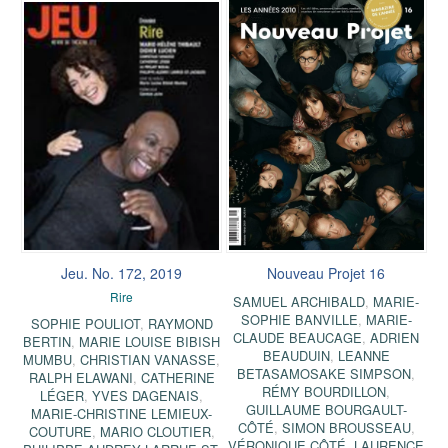
Jeu. No. 172, 2019
Nouveau Projet 16
Rire
SAMUEL ARCHIBALD
,
MARIE-
SOPHIE BANVILLE
,
MARIE-
SOPHIE POULIOT
,
RAYMOND
CLAUDE BEAUCAGE
,
ADRIEN
BERTIN
,
MARIE LOUISE BIBISH
BEAUDUIN
,
LEANNE
MUMBU
,
CHRISTIAN VANASSE
,
BETASAMOSAKE SIMPSON
,
RALPH ELAWANI
,
CATHERINE
RÉMY BOURDILLON
,
LÉGER
,
YVES DAGENAIS
,
GUILLAUME BOURGAULT-
MARIE-CHRISTINE LEMIEUX-
CÔTÉ
,
SIMON BROUSSEAU
,
COUTURE
,
MARIO CLOUTIER
,
VÉRONIQUE CÔTÉ
,
LAURENCE