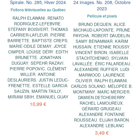
Spirale. No. 285, Hiver 2024
24 images. No. 208, Octobre
2023
Fictions télévisuelles au Québec
Pellicule et pixels
RALPH ELAWANI
,
RENATO
RODRIGUEZ-LEFEBVRE
,
BRUNO DEQUEN
,
ALICE
STÉFANY BOISVERT
,
THOMAS
MICHAUD-LAPOINTE
,
PRUNE
CARRIER-LAFLEUR
,
PIERRE
PAYCHA
,
ROBERT DAUDELIN
,
BARRETTE
,
BAPTISTE CREPS
,
SAMY BENAMMAR
,
KARIM
MARIE-ODILE DEMAY
,
JOYCE
HUSSAIN
,
ETIENNE ROUSSY
,
CIMPER
,
LOUISE DÉRY
,
EDITH
VINCENT BIRON
,
ISABELLE
BRUNETTE
,
JONATHAN
STACHTCHENKO
,
SYLVAIN
DUGUAY
,
SEPEHR RAZAVI
,
LAVALLÉE
,
ÉRIC FALARDEAU
,
PIERRE POPOVIC
,
CLÉMENT
ALEXANDRE RUFFIER
,
LUDI
WILLER
,
ANTOINE
MARWOOD
,
LAURENCE
DESLAURIERS
,
JUSTIN LEDUC-
OLIVIER
,
RALPH ELAWANI
,
FRENETTE
,
ESTELLE GARCIA
CARLOS SOLANO
,
MÉLOPÉE B.
SAUZIN
,
MARTIN TAILLY
,
MONTMINY
,
MARC MERCIER
,
MIRIAM SBIH
,
EMANUEL GUAY
DAMIEN DETCHEBERRY
,
RACHEL LAMOUREUX
,
10,99 €
GÉRARD GRUGEAU
,
ALEXANDRE FONTAINE
ROUSSEAU
,
ELIJAH BARON
,
ALEXANDRE LEBLANC
3,49 €