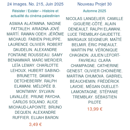
24 images. No. 215, Juin 2025
Nouveau Projet 30
Résister / Exister – Histoire et
Automne 2025
actualité du cinéma palestinien
NICOLAS LANGELIER
,
CAMILLE
ASMAA AL-ATAWNA
,
NADINE
GIGUÈRE-CÔTÉ
,
ALAIN
FATTALEH
,
ARIADNA JOVÉ
DENEAULT
,
RALPH ELAWANI
,
MARTÍ
,
RAWAN ODEH
,
JÉRÔME
LUCE TREMBLAY-GAUDETTE
,
MICHAUD
,
FABIEN PHILIPPE
,
MARGAUX SEIGNEUR
,
MAÏTÉ
LAURENCE OLIVIER
,
ROBERT
BELMIR
,
ÉRIC PINEAULT
,
DAUDELIN
,
ALEXANDRE
MARTIN PM
,
VÉRONIQUE
FONTAINE ROUSSEAU
,
SAMY
CHAGNON
,
JULIEN LEFORT-
BENAMMAR
,
MARC MERCIER
,
FAVREAU
,
CLARA
LEÏA LEMAY
,
CHARLOTTE
CHAMPAGNE
,
CATHERINE
LEHOUX
,
HUBERT SABINO-
GENEST
,
OLIVIER CHOINIÈRE
,
BRUNETTE
,
DAMIEN
MARTINA CHUMOVA
,
GABRIEL
DETCHEBERRY
,
RALPH
BEAUCHEMIN
,
FRÉDÉRICK
ELAWANI
,
MÉLOPÉE B.
LAVOIE
,
MÉGAN OUELLET-
MONTMINY
,
SYLVAIN
LAMONTAGNE
,
STÉFANIE
LAVALLÉE
,
PRUNE PAYCHA
,
TREMBLAY
,
SÉBASTIEN
CARLOS SOLANO
,
ALICE
PILOTE
MICHAUD-LAPOINTE
,
BRUNO
13,99 €
DEQUEN
,
ALEXANDRE
RUFFIER
,
ELIJAH BARON
3,49 €