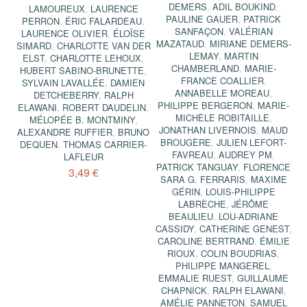
DEMERS
,
ADIL BOUKIND
,
LAMOUREUX
,
LAURENCE
PAULINE GAUER
,
PATRICK
PERRON
,
ÉRIC FALARDEAU
,
SANFAÇON
,
VALÉRIAN
LAURENCE OLIVIER
,
ÉLOÏSE
MAZATAUD
,
MIRIANE DEMERS-
SIMARD
,
CHARLOTTE VAN DER
LEMAY
,
MARTIN
ELST
,
CHARLOTTE LEHOUX
,
CHAMBERLAND
,
MARIE-
HUBERT SABINO-BRUNETTE
,
FRANCE COALLIER
,
SYLVAIN LAVALLÉE
,
DAMIEN
ANNABELLE MOREAU
,
DETCHEBERRY
,
RALPH
PHILIPPE BERGERON
,
MARIE-
ELAWANI
,
ROBERT DAUDELIN
,
MICHÈLE ROBITAILLE
,
MÉLOPÉE B. MONTMINY
,
JONATHAN LIVERNOIS
,
MAUD
ALEXANDRE RUFFIER
,
BRUNO
BROUGÈRE
,
JULIEN LEFORT-
DEQUEN
,
THOMAS CARRIER-
FAVREAU
,
AUDREY PM
,
LAFLEUR
PATRICK TANGUAY
,
FLORENCE
3,49 €
SARA G. FERRARIS
,
MAXIME
GÉRIN
,
LOUIS-PHILIPPE
LABRÈCHE
,
JÉRÔME
BEAULIEU
,
LOU-ADRIANE
CASSIDY
,
CATHERINE GENEST
,
CAROLINE BERTRAND
,
ÉMILIE
RIOUX
,
COLIN BOUDRIAS
,
PHILIPPE MANGEREL
,
EMMALIE RUEST
,
GUILLAUME
CHAPNICK
,
RALPH ELAWANI
,
AMÉLIE PANNETON
,
SAMUEL