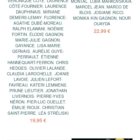
VÉRONIQUE CÔTÉ
,
LAURENCE
MONTAL
,
LUBA MARKOVSKAIA
,
CÔTÉ-FOURNIER
,
LAURENCE
MARCEL JEAN
,
MARCO DE
DAUPHINAIS
,
MIRIANE
BLOIS
,
JOSIANE RICCI
,
DEMERS-LEMAY
,
FLORENCE-
MONIKA KIN GAGNON
,
NOUR
AGATHE DUBÉ-MOREAU
,
OUAYDA
RALPH ELAWANI
,
NOÉMIE
22,99 €
FORTIN
,
ÉLODIE GAGNON
,
MARIE-JULIE GAGNON
,
GAYANCE
,
LISA-MARIE
GERVAIS
,
AURÉLIE GUYE-
PERRAULT
,
ÉTIENNE
HANNEQUART-FERRON
,
CHRIS
HEDGES
,
OLIVIER LALANDE
,
CLAUDIA LAROCHELLE
,
JOANIE
LAVOIE
,
JULIEN LEFORT-
FAVREAU
,
KATERI LEMMENS
,
PRUNE LIEUTIER
,
JONATHAN
LIVERNOIS
,
PIERRE-YVES
NÉRON
,
PIER-LUC OUELLET
,
ÉMILIE RIOUX
,
CHRISTIAN
SAINT-PIERRE
,
LÉA STRÉLISKI
19,95 €