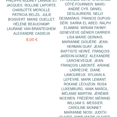
PHILIPPE-AUDREY LARRUE-ST-
CÔTÉ-FOURNIER
,
MARC-
JACQUES
,
ROLLINE LAPORTE
,
ANDRÉ CYR
,
DANIEL
CHARLOTTE MERCILLE
,
DESLAURIERS
,
NELLY
PATRICIA BELZIL
,
JULIE
DESMARAIS
,
FRANCIS DUPUIS-
BOISVERT
,
MARIE OUELLET
,
DÉRI
,
SARRA EL ABED
,
RALPH
HÉLÈNE BEAUCHAMP
,
ELAWANI
,
MIRIAM FAHMY
,
LAURANE VAN BRANTEGHEM
,
GENEVIÈVE GÉNIER CARRIER
,
ALEXANDRE CADIEUX
LISA-MARIE GERVAIS
,
8,00 €
MARIANNE GIGUÈRE
,
JEAN-
HERMAN GUAY
,
JEAN-
BAPTISTE HERVÉ
,
FRANÇOIS
JARDON-GOMEZ
,
ALEXANDRE
L’ARCHEVÊQUE
,
JEAN-
FRANÇOIS LABONTÉ
,
ARIANE
LABRÈCHE
,
DIANE
LAMOUREUX
,
SYLVAIN A.
LEFÈVRE
,
MARK LEMANT
,
ROXANE LÉOUZON
,
ROSA
LUXEMBURG
,
IANIK MARCIL
,
MÉLANIE MARTINI
,
JÉRÉMIE
MCEWEN
,
FRÉDÉRIC MÉRAND
,
WILLIAM S. MESSIER
,
CAROLINE MONNET
,
MARIANNE NIOSI
,
JUDITH
OLIVER
,
ANNE-MARIE OLIVIER
,