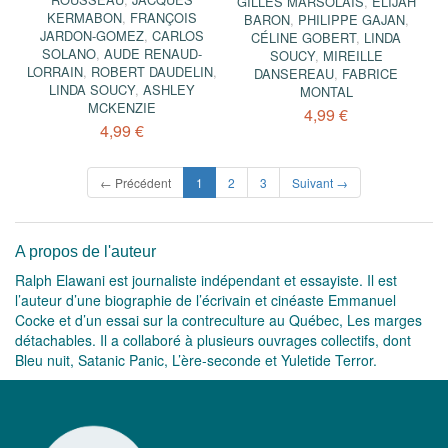
GILLES MARSOLAIS
,
ELIJAH
KERMABON
,
FRANÇOIS
BARON
,
PHILIPPE GAJAN
,
JARDON-GOMEZ
,
CARLOS
CÉLINE GOBERT
,
LINDA
SOLANO
,
AUDE RENAUD-
SOUCY
,
MIREILLE
LORRAIN
,
ROBERT DAUDELIN
,
DANSEREAU
,
FABRICE
LINDA SOUCY
,
ASHLEY
MONTAL
MCKENZIE
4,99 €
4,99 €
(current)
← Précédent
1
2
3
Suivant →
A propos de l'auteur
Ralph Elawani est journaliste indépendant et essayiste. Il est
l’auteur d’une biographie de l’écrivain et cinéaste Emmanuel
Cocke et d’un essai sur la contreculture au Québec, Les marges
détachables. Il a collaboré à plusieurs ouvrages collectifs, dont
Bleu nuit, Satanic Panic, L’ère-seconde et Yuletide Terror.