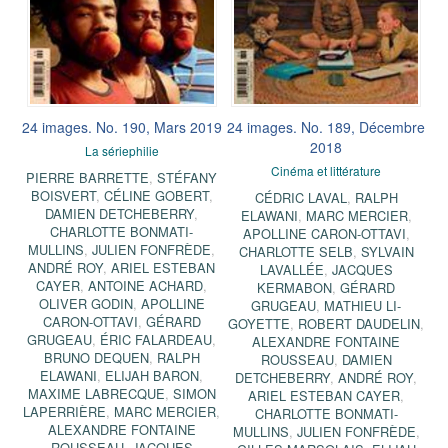
24 images. No. 190, Mars 2019
24 images. No. 189, Décembre
2018
La sériephilie
Cinéma et littérature
PIERRE BARRETTE
,
STÉFANY
BOISVERT
,
CÉLINE GOBERT
,
CÉDRIC LAVAL
,
RALPH
DAMIEN DETCHEBERRY
,
ELAWANI
,
MARC MERCIER
,
CHARLOTTE BONMATI-
APOLLINE CARON-OTTAVI
,
MULLINS
,
JULIEN FONFRÈDE
,
CHARLOTTE SELB
,
SYLVAIN
ANDRÉ ROY
,
ARIEL ESTEBAN
LAVALLÉE
,
JACQUES
CAYER
,
ANTOINE ACHARD
,
KERMABON
,
GÉRARD
OLIVER GODIN
,
APOLLINE
GRUGEAU
,
MATHIEU LI-
CARON-OTTAVI
,
GÉRARD
GOYETTE
,
ROBERT DAUDELIN
,
GRUGEAU
,
ÉRIC FALARDEAU
,
ALEXANDRE FONTAINE
BRUNO DEQUEN
,
RALPH
ROUSSEAU
,
DAMIEN
ELAWANI
,
ELIJAH BARON
,
DETCHEBERRY
,
ANDRÉ ROY
,
MAXIME LABRECQUE
,
SIMON
ARIEL ESTEBAN CAYER
,
LAPERRIÈRE
,
MARC MERCIER
,
CHARLOTTE BONMATI-
ALEXANDRE FONTAINE
MULLINS
,
JULIEN FONFRÈDE
,
ROUSSEAU
,
JACQUES