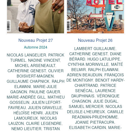
Nouveau Projet 27
Nouveau Projet 26
Automne 2024
LAMBERT GUILLAUME
,
CATHERINE GENEST
,
DIANE
NICOLAS LANGELIER
,
PATRICK
BÉRARD
,
HUGO LATULIPPE
,
TURMEL
,
NADINE VINCENT
,
CYNTHIA MORINVILLE
,
MAÏTÉ
MICHEL ARSENEAULT
,
BELMIR
,
RALPH ELAWANI
,
CATHERINE GENEST
,
OLIVIER
ADRIEN BEAUDUIN
,
FRANÇOIS
BOISVERT-MAGNEN
,
DE MONTIGNY
,
BENOIT HARDY-
GUILLAUME CHAPNICK
,
RALPH
CHARTRAND
,
PATRICE
ELAWANI
,
MARIE-JULIE
SENÉCAL
,
LAURENCE
GAGNON
,
PAULINE GAUER
,
DAUPHINAIS
,
VÉRONIQUE
MARIE-ANDRÉE GILL
,
MATHIEU
CHAGNON
,
JULIE DUGAL
,
GOSSELIN
,
JULIEN LEFORT-
SAMUEL MERCIER
,
NICOLAS
FAVREAU
,
JULIEN GRAVELLE
,
DELISLE-L'HEUREUX
,
CAMILLE
HÉLOÏSE HENRI
,
JULIEN
READMAN-PRUD'HOMME
,
LAMOUREUX
,
NICOLAS
JOANIE PIETRACUPA
,
LAUZON
,
CLAIRE LEGENDRE
,
ELISABETH CARDIN
,
MARIE-
NEMO LIEUTIER
,
TRISTAN