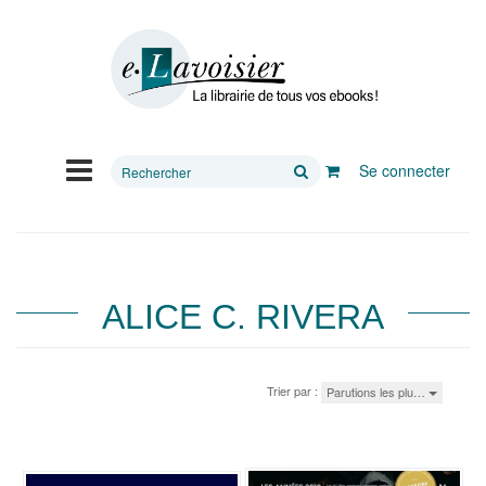
Rechercher
Se connecter
sur
le
site
ALICE C. RIVERA
Trier par :
Parutions les plu…