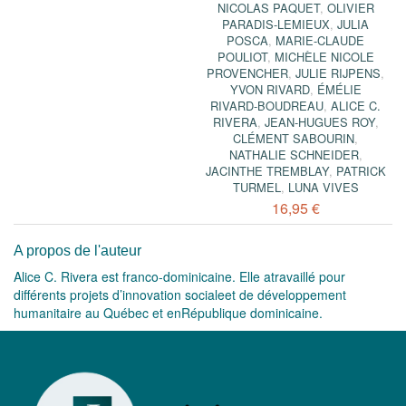
NICOLAS PAQUET
,
OLIVIER
PARADIS-LEMIEUX
,
JULIA
POSCA
,
MARIE-CLAUDE
POULIOT
,
MICHÈLE NICOLE
PROVENCHER
,
JULIE RIJPENS
,
YVON RIVARD
,
ÉMÉLIE
RIVARD-BOUDREAU
,
ALICE C.
RIVERA
,
JEAN-HUGUES ROY
,
CLÉMENT SABOURIN
,
NATHALIE SCHNEIDER
,
JACINTHE TREMBLAY
,
PATRICK
TURMEL
,
LUNA VIVES
16,95 €
A propos de l'auteur
Alice C. Rivera est franco-dominicaine. Elle atravaillé pour
différents projets d’innovation socialeet de développement
humanitaire au Québec et enRépublique dominicaine.