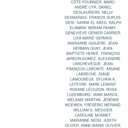
CÔTÉ-FOURNIER
,
MARC-
ANDRÉ CYR
,
DANIEL
DESLAURIERS
,
NELLY
DESMARAIS
,
FRANCIS DUPUIS-
DÉRI
,
SARRA EL ABED
,
RALPH
ELAWANI
,
MIRIAM FAHMY
,
GENEVIÈVE GÉNIER CARRIER
,
LISA-MARIE GERVAIS
,
MARIANNE GIGUÈRE
,
JEAN-
HERMAN GUAY
,
JEAN-
BAPTISTE HERVÉ
,
FRANÇOIS
JARDON-GOMEZ
,
ALEXANDRE
L’ARCHEVÊQUE
,
JEAN-
FRANÇOIS LABONTÉ
,
ARIANE
LABRÈCHE
,
DIANE
LAMOUREUX
,
SYLVAIN A.
LEFÈVRE
,
MARK LEMANT
,
ROXANE LÉOUZON
,
ROSA
LUXEMBURG
,
IANIK MARCIL
,
MÉLANIE MARTINI
,
JÉRÉMIE
MCEWEN
,
FRÉDÉRIC MÉRAND
,
WILLIAM S. MESSIER
,
CAROLINE MONNET
,
MARIANNE NIOSI
,
JUDITH
OLIVER
,
ANNE-MARIE OLIVIER
,