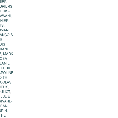
NIER
,
URIERS
,
PUIS-
LAWANI
,
NIER
IS
,
RMAN
ANÇOIS
RE
OIS
DIANE
E
,
MARK
OSA
LANIE
ÉDÉRIC
AROLINE
DITH
ICOLAS
IEUX
,
ULIOT
,
,
JULIE
RIVARD-
JEAN-
URIN
,
THE