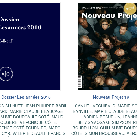
Dossier Les années 2010
Nouveau Projet 16
A ALLNUTT
,
JEAN-PHILIPPE BARIL
SAMUEL ARCHIBALD
,
MARIE-S
ARD
,
MARIE-CLAUDE BEAUCAGE
,
BANVILLE
,
MARIE-CLAUDE BEA
LAUME BOURGAULT-CÔTÉ
,
MAUD
ADRIEN BEAUDUIN
,
LEANN
ROUGÈRE
,
VÉRONIQUE CÔTÉ
,
BETASAMOSAKE SIMPSON
,
R
RENCE CÔTÉ-FOURNIER
,
MARC-
BOURDILLON
,
GUILLAUME BOUR
 CYR
,
VALÉRIE DEAULT
,
FRANCIS
CÔTÉ
,
SIMON BROUSSEAU
,
VÉR