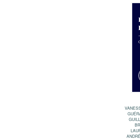
VANESS
GUÉR
GUIL
B
LAU
ANDRÉ