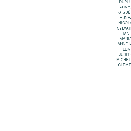
DUPUI
FAHMY
GIGUÈ
HUNE
NICOL
SYLVAI
IAN
MARIA
ANNE-M
LEM
JUDIT
MICHÈL
CLÉME