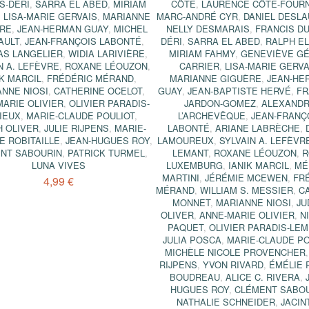
S-DÉRI
,
SARRA EL ABED
,
MIRIAM
CÔTÉ
,
LAURENCE CÔTÉ-FOUR
,
LISA-MARIE GERVAIS
,
MARIANNE
MARC-ANDRÉ CYR
,
DANIEL DESLA
RE
,
JEAN-HERMAN GUAY
,
MICHEL
NELLY DESMARAIS
,
FRANCIS DU
AULT
,
JEAN-FRANÇOIS LABONTÉ
,
DÉRI
,
SARRA EL ABED
,
RALPH E
AS LANGELIER
,
WIDIA LARIVIÈRE
,
MIRIAM FAHMY
,
GENEVIÈVE GÉ
N A. LEFÈVRE
,
ROXANE LÉOUZON
,
CARRIER
,
LISA-MARIE GERVA
IK MARCIL
,
FRÉDÉRIC MÉRAND
,
MARIANNE GIGUÈRE
,
JEAN-HE
NNE NIOSI
,
CATHERINE OCELOT
,
GUAY
,
JEAN-BAPTISTE HERVÉ
,
FR
ARIE OLIVIER
,
OLIVIER PARADIS-
JARDON-GOMEZ
,
ALEXAND
IEUX
,
MARIE-CLAUDE POULIOT
,
L’ARCHEVÊQUE
,
JEAN-FRANÇ
H OLIVER
,
JULIE RIJPENS
,
MARIE-
LABONTÉ
,
ARIANE LABRÈCHE
,
E ROBITAILLE
,
JEAN-HUGUES ROY
,
LAMOUREUX
,
SYLVAIN A. LEFÈVR
NT SABOURIN
,
PATRICK TURMEL
,
LEMANT
,
ROXANE LÉOUZON
,
R
LUNA VIVES
LUXEMBURG
,
IANIK MARCIL
,
MÉ
MARTINI
,
JÉRÉMIE MCEWEN
,
FR
4,99 €
MÉRAND
,
WILLIAM S. MESSIER
,
C
MONNET
,
MARIANNE NIOSI
,
JU
OLIVER
,
ANNE-MARIE OLIVIER
,
N
PAQUET
,
OLIVIER PARADIS-LEM
JULIA POSCA
,
MARIE-CLAUDE PO
MICHÈLE NICOLE PROVENCHER
RIJPENS
,
YVON RIVARD
,
ÉMÉLIE 
BOUDREAU
,
ALICE C. RIVERA
,
HUGUES ROY
,
CLÉMENT SABO
NATHALIE SCHNEIDER
,
JACIN