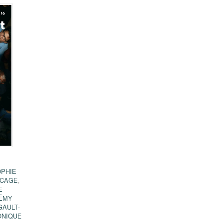
OPHIE
UCAGE
,
E
ÉMY
GAULT-
ONIQUE