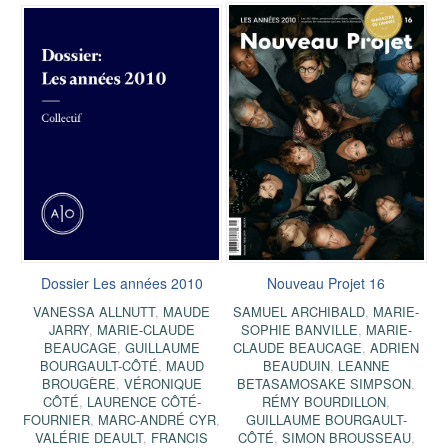
Dossier Les années 2010
Nouveau Projet 16
VANESSA ALLNUTT
,
MAUDE
SAMUEL ARCHIBALD
,
MARIE-
JARRY
,
MARIE-CLAUDE
SOPHIE BANVILLE
,
MARIE-
BEAUCAGE
,
GUILLAUME
CLAUDE BEAUCAGE
,
ADRIEN
BOURGAULT-CÔTÉ
,
MAUD
BEAUDUIN
,
LEANNE
BROUGÈRE
,
VÉRONIQUE
BETASAMOSAKE SIMPSON
,
CÔTÉ
,
LAURENCE CÔTÉ-
RÉMY BOURDILLON
,
FOURNIER
,
MARC-ANDRÉ CYR
,
GUILLAUME BOURGAULT-
VALÉRIE DEAULT
,
FRANCIS
CÔTÉ
,
SIMON BROUSSEAU
,