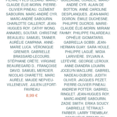
CLAUDE ÉLIE-MORIN
,
PIERRE-
ANDRÉ CYR
,
ALAIN DE
OLIVIER PINEAU
,
CLÉMENT
BOTTON
,
ANNE CAROLINE
SABOURIN
,
MARC-ANDRÉ CYR
,
DESPLANQUES
,
JEAN-MARC
MARC-ANDRÉ SABOURIN
,
DOIRON
,
ÉMILE DUCHESNE
,
CHARLOTTE CALLEROT
,
JEAN-
PHILIPPE DUCROS
,
MARIE-
HUGUES ROY
,
CATHY WONG
,
CLAUDE ÉLIE-MORIN
,
MIRIAM
ANNABEL SOUTAR
,
CHRISTINE
FAHMY
,
PHILIPPE FALARDEAU
,
BEAULIEU
,
SAMUEL TANNER
,
OPHÉLIE GIOMATARIS
,
AURÉLIE CAMPANA
,
ANNE-
GABRIELLA GOBBI
,
JEAN-
MARIE LUCA
,
VÉRONIQUE
HERMAN GUAY
,
SARA HOULE
,
GRENIER
,
GABRIELLE
PHILIPPE LAGUË
,
WIDIA
BRASSARD-LECOURS
,
LARIVIÈRE
,
SYLVAIN A.
STÉPHANE CRÊTE
,
VIRGINIE
LEFÈVRE
,
GEORGE LEROUX
,
BEAUREGARD D.
,
FRANÇOISE
ANNE-DIANDRA LOUARN
,
DAVID
,
SAMUEL MERCIER
,
JOCELYN MACLURE
,
GABRIEL
NICOLAS CHARETTE
,
MARC
NADEAU-DUBOIS
,
JUDITH
AURÈLE
,
MAUDE NEPVEU-
OLIVER
,
JACQUES PEZET
,
VILLENEUVE
,
JULIEN LEFORT-
PIERRE-OLIVIER PINEAU
,
FAVREAU
ANDREW POTTER
,
GABRIEL
RINGLET
,
JEAN-HUGUES ROY
,
8,99 €
MARC-ANDRÉ SABOURIN
,
ZADIE SMITH
,
ERIKA SOUCY
,
GABRIELLE TÉTRAULT-
FARBER
,
LARRY TREMBLAY
,