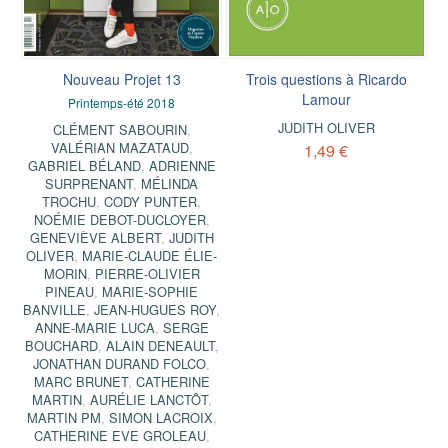
Nouveau Projet 13
Trois questions à Ricardo
Lamour
Printemps-été 2018
JUDITH OLIVER
CLÉMENT SABOURIN
,
VALÉRIAN MAZATAUD
,
1,49 €
GABRIEL BÉLAND
,
ADRIENNE
SURPRENANT
,
MÉLINDA
TROCHU
,
CODY PUNTER
,
NOÉMIE DEBOT-DUCLOYER
,
GENEVIÈVE ALBERT
,
JUDITH
OLIVER
,
MARIE-CLAUDE ÉLIE-
MORIN
,
PIERRE-OLIVIER
PINEAU
,
MARIE-SOPHIE
BANVILLE
,
JEAN-HUGUES ROY
,
ANNE-MARIE LUCA
,
SERGE
BOUCHARD
,
ALAIN DENEAULT
,
JONATHAN DURAND FOLCO
,
MARC BRUNET
,
CATHERINE
MARTIN
,
AURÉLIE LANCTÔT
,
MARTIN PM
,
SIMON LACROIX
,
CATHERINE EVE GROLEAU
,