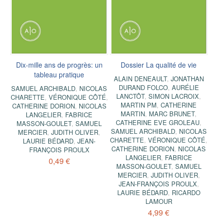
Dix-mille ans de progrès: un
Dossier La qualité de vie
tableau pratique
ALAIN DENEAULT
,
JONATHAN
DURAND FOLCO
,
AURÉLIE
SAMUEL ARCHIBALD
,
NICOLAS
LANCTÔT
,
SIMON LACROIX
,
CHARETTE
,
VÉRONIQUE CÔTÉ
,
MARTIN PM
,
CATHERINE
CATHERINE DORION
,
NICOLAS
MARTIN
,
MARC BRUNET
,
LANGELIER
,
FABRICE
CATHERINE EVE GROLEAU
,
MASSON-GOULET
,
SAMUEL
SAMUEL ARCHIBALD
,
NICOLAS
MERCIER
,
JUDITH OLIVER
,
CHARETTE
,
VÉRONIQUE CÔTÉ
,
LAURIE BÉDARD
,
JEAN-
CATHERINE DORION
,
NICOLAS
FRANÇOIS PROULX
LANGELIER
,
FABRICE
0,49 €
MASSON-GOULET
,
SAMUEL
MERCIER
,
JUDITH OLIVER
,
JEAN-FRANÇOIS PROULX
,
LAURIE BÉDARD
,
RICARDO
LAMOUR
4,99 €