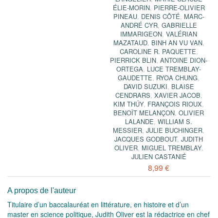
ÉLIE-MORIN
,
PIERRE-OLIVIER
PINEAU
,
DENIS CÔTÉ
,
MARC-
ANDRÉ CYR
,
GABRIELLE
IMMARIGEON
,
VALÉRIAN
MAZATAUD
,
BINH AN VU VAN
,
CAROLINE R. PAQUETTE
,
PIERRICK BLIN
,
ANTOINE DION-
ORTEGA
,
LUCE TREMBLAY-
GAUDETTE
,
RYOA CHUNG
,
DAVID SUZUKI
,
BLAISE
CENDRARS
,
XAVIER JACOB
,
KIM THÚY
,
FRANÇOIS RIOUX
,
BENOÎT MELANÇON
,
OLIVIER
LALANDE
,
WILLIAM S.
MESSIER
,
JULIE BUCHINGER
,
JACQUES GODBOUT
,
JUDITH
OLIVER
,
MIGUEL TREMBLAY
,
JULIEN CASTANIÉ
8,99 €
A propos de l'auteur
Titulaire d’un baccalauréat en littérature, en histoire et d’un
master en science politique, Judith Oliver est la rédactrice en chef