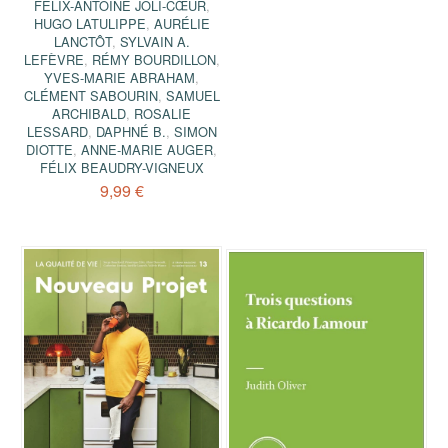
FÉLIX-ANTOINE JOLI-CŒUR
,
HUGO LATULIPPE
,
AURÉLIE
LANCTÔT
,
SYLVAIN A.
LEFÈVRE
,
RÉMY BOURDILLON
,
YVES-MARIE ABRAHAM
,
CLÉMENT SABOURIN
,
SAMUEL
ARCHIBALD
,
ROSALIE
LESSARD
,
DAPHNÉ B.
,
SIMON
DIOTTE
,
ANNE-MARIE AUGER
,
FÉLIX BEAUDRY-VIGNEUX
9,99 €