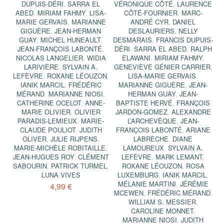
DUPUIS-DÉRI
,
SARRA EL
VÉRONIQUE CÔTÉ
,
LAURENCE
ABED
,
MIRIAM FAHMY
,
LISA-
CÔTÉ-FOURNIER
,
MARC-
MARIE GERVAIS
,
MARIANNE
ANDRÉ CYR
,
DANIEL
GIGUÈRE
,
JEAN-HERMAN
DESLAURIERS
,
NELLY
GUAY
,
MICHEL HUNEAULT
,
DESMARAIS
,
FRANCIS DUPUIS-
JEAN-FRANÇOIS LABONTÉ
,
DÉRI
,
SARRA EL ABED
,
RALPH
NICOLAS LANGELIER
,
WIDIA
ELAWANI
,
MIRIAM FAHMY
,
LARIVIÈRE
,
SYLVAIN A.
GENEVIÈVE GÉNIER CARRIER
,
LEFÈVRE
,
ROXANE LÉOUZON
,
LISA-MARIE GERVAIS
,
IANIK MARCIL
,
FRÉDÉRIC
MARIANNE GIGUÈRE
,
JEAN-
MÉRAND
,
MARIANNE NIOSI
,
HERMAN GUAY
,
JEAN-
CATHERINE OCELOT
,
ANNE-
BAPTISTE HERVÉ
,
FRANÇOIS
MARIE OLIVIER
,
OLIVIER
JARDON-GOMEZ
,
ALEXANDRE
PARADIS-LEMIEUX
,
MARIE-
L’ARCHEVÊQUE
,
JEAN-
CLAUDE POULIOT
,
JUDITH
FRANÇOIS LABONTÉ
,
ARIANE
OLIVER
,
JULIE RIJPENS
,
LABRÈCHE
,
DIANE
MARIE-MICHÈLE ROBITAILLE
,
LAMOUREUX
,
SYLVAIN A.
JEAN-HUGUES ROY
,
CLÉMENT
LEFÈVRE
,
MARK LEMANT
,
SABOURIN
,
PATRICK TURMEL
,
ROXANE LÉOUZON
,
ROSA
LUNA VIVES
LUXEMBURG
,
IANIK MARCIL
,
MÉLANIE MARTINI
,
JÉRÉMIE
4,99 €
MCEWEN
,
FRÉDÉRIC MÉRAND
,
WILLIAM S. MESSIER
,
CAROLINE MONNET
,
MARIANNE NIOSI
,
JUDITH