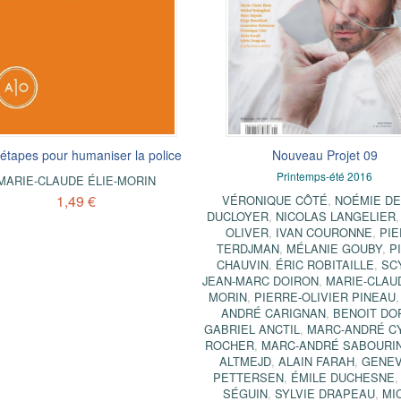
étapes pour humaniser la police
Nouveau Projet 09
Printemps-été 2016
MARIE-CLAUDE ÉLIE-MORIN
1,49 €
VÉRONIQUE CÔTÉ
,
NOÉMIE DE
DUCLOYER
,
NICOLAS LANGELIER
OLIVER
,
IVAN COURONNE
,
PI
TERDJMAN
,
MÉLANIE GOUBY
,
P
CHAUVIN
,
ÉRIC ROBITAILLE
,
SC
JEAN-MARC DOIRON
,
MARIE-CLAUD
MORIN
,
PIERRE-OLIVIER PINEAU
ANDRÉ CARIGNAN
,
BENOIT DO
GABRIEL ANCTIL
,
MARC-ANDRÉ C
ROCHER
,
MARC-ANDRÉ SABOURI
ALTMEJD
,
ALAIN FARAH
,
GENEV
PETTERSEN
,
ÉMILE DUCHESNE
SÉGUIN
,
SYLVIE DRAPEAU
,
MI