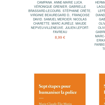
CAMPANA
,
ANNE-MARIE LUCA
,
HERM
VÉRONIQUE GRENIER
,
GABRIELLE
LAGU
BRASSARD-LECOURS
,
STÉPHANE CRÊTE
,
LEF
VIRGINIE BEAUREGARD D.
,
FRANÇOISE
DIAN
DAVID
,
SAMUEL MERCIER
,
NICOLAS
GAB
CHARETTE
,
MARC AURÈLE
,
MAUDE
OLI
NEPVEU-VILLENEUVE
,
JULIEN LEFORT-
OLI
FAVREAU
GABRI
MARC-
8,99 €
ERIK
FARBE
T