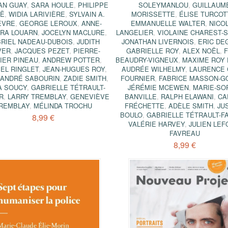
AN GUAY
,
SARA HOULE
,
PHILIPPE
SOLEYMANLOU
,
GUILLAUM
Ë
,
WIDIA LARIVIÈRE
,
SYLVAIN A.
MORISSETTE
,
ÉLISE TURCOT
ÈVRE
,
GEORGE LEROUX
,
ANNE-
EMMANUELLE WALTER
,
NICO
DRA LOUARN
,
JOCELYN MACLURE
,
LANGELIER
,
VIOLAINE CHAREST-S
RIEL NADEAU-DUBOIS
,
JUDITH
JONATHAN LIVERNOIS
,
ERIC DE
VER
,
JACQUES PEZET
,
PIERRE-
GABRIELLE ROY
,
ALEX NOËL
,
F
VIER PINEAU
,
ANDREW POTTER
,
BEAUDRY-VIGNEUX
,
MAXIME ROY 
EL RINGLET
,
JEAN-HUGUES ROY
,
AUDRÉE WILHELMY
,
LAURENCE 
ANDRÉ SABOURIN
,
ZADIE SMITH
,
FOURNIER
,
FABRICE MASSON-G
A SOUCY
,
GABRIELLE TÉTRAULT-
JÉRÉMIE MCEWEN
,
MARIE-SO
R
,
LARRY TREMBLAY
,
GENEVIÈVE
BANVILLE
,
RALPH ELAWANI
,
CA
REMBLAY
,
MÉLINDA TROCHU
FRÉCHETTE
,
ADÈLE SMITH
,
JU
BOULO
,
GABRIELLE TÉTRAULT-F
8,99 €
VALÉRIE HARVEY
,
JULIEN LEF
FAVREAU
8,99 €