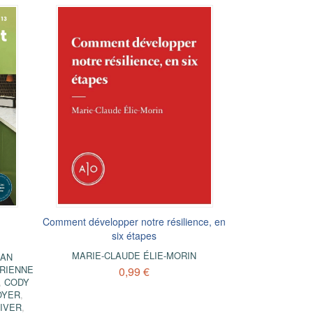
Comment développer notre résilience, en
six étapes
MARIE-CLAUDE ÉLIE-MORIN
IAN
RIENNE
0,99 €
,
CODY
OYER
,
LIVER
,