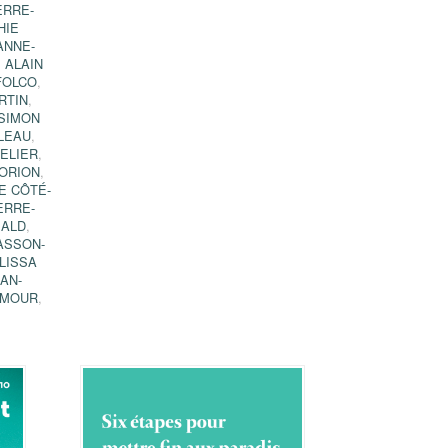
ERRE-
HIE
ANNE-
,
ALAIN
FOLCO
,
RTIN
,
SIMON
LEAU
,
ELIER
,
ORION
,
E CÔTÉ-
ERRE-
BALD
,
ASSON-
LISSA
EAN-
AMOUR
,