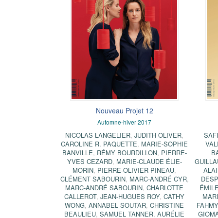
Nouveau Projet 12
Automne-hiver 2017
NICOLAS LANGELIER
,
JUDITH OLIVER
,
SAF
CAROLINE R. PAQUETTE
,
MARIE-SOPHIE
VAL
BANVILLE
,
RÉMY BOURDILLON
,
PIERRE-
B
YVES CEZARD
,
MARIE-CLAUDE ÉLIE-
GUILL
MORIN
,
PIERRE-OLIVIER PINEAU
,
ALA
CLÉMENT SABOURIN
,
MARC-ANDRÉ CYR
,
DES
MARC-ANDRÉ SABOURIN
,
CHARLOTTE
ÉMIL
CALLEROT
,
JEAN-HUGUES ROY
,
CATHY
MARI
WONG
,
ANNABEL SOUTAR
,
CHRISTINE
FAHM
BEAULIEU
,
SAMUEL TANNER
,
AURÉLIE
GIOMA