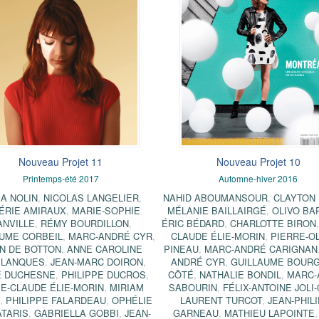
Nouveau Projet 11
Nouveau Projet 10
Printemps-été 2017
Automne-hiver 2016
IA NOLIN
,
NICOLAS LANGELIER
,
NAHID ABOUMANSOUR
,
CLAYTON 
ÉRIE AMIRAUX
,
MARIE-SOPHIE
MÉLANIE BAILLAIRGÉ
,
OLIVO BA
ANVILLE
,
RÉMY BOURDILLON
,
ÉRIC BÉDARD
,
CHARLOTTE BIRON
AUME CORBEIL
,
MARC-ANDRÉ CYR
,
CLAUDE ÉLIE-MORIN
,
PIERRE-OL
IN DE BOTTON
,
ANNE CAROLINE
PINEAU
,
MARC-ANDRÉ CARIGNAN
PLANQUES
,
JEAN-MARC DOIRON
,
ANDRÉ CYR
,
GUILLAUME BOURG
E DUCHESNE
,
PHILIPPE DUCROS
,
CÔTÉ
,
NATHALIE BONDIL
,
MARC-
E-CLAUDE ÉLIE-MORIN
,
MIRIAM
SABOURIN
,
FÉLIX-ANTOINE JOLI
Y
,
PHILIPPE FALARDEAU
,
OPHÉLIE
LAURENT TURCOT
,
JEAN-PHIL
TARIS
,
GABRIELLA GOBBI
,
JEAN-
GARNEAU
,
MATHIEU LAPOINTE