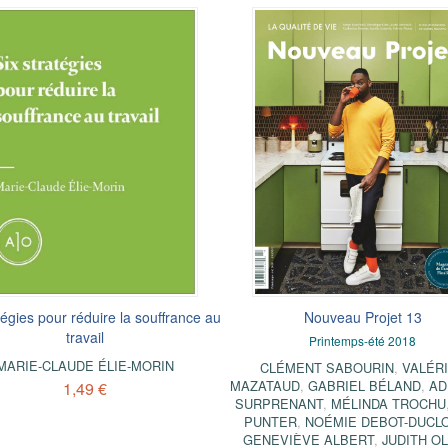
tégies pour réduire la souffrance au
Nouveau Projet 13
travail
Printemps-été 2018
MARIE-CLAUDE ÉLIE-MORIN
CLÉMENT SABOURIN
,
VALÉR
MAZATAUD
,
GABRIEL BÉLAND
,
AD
1,49 €
SURPRENANT
,
MÉLINDA TROCHU
PUNTER
,
NOÉMIE DEBOT-DUCL
GENEVIÈVE ALBERT
,
JUDITH O