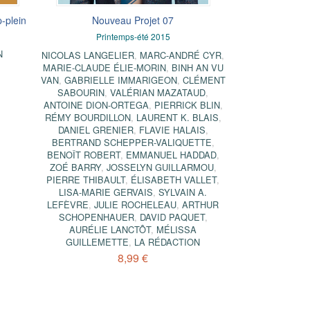
p-plein
Nouveau Projet 07
Printemps-été 2015
N
NICOLAS LANGELIER
,
MARC-ANDRÉ CYR
,
MARIE-CLAUDE ÉLIE-MORIN
,
BINH AN VU
VAN
,
GABRIELLE IMMARIGEON
,
CLÉMENT
SABOURIN
,
VALÉRIAN MAZATAUD
,
ANTOINE DION-ORTEGA
,
PIERRICK BLIN
,
RÉMY BOURDILLON
,
LAURENT K. BLAIS
,
DANIEL GRENIER
,
FLAVIE HALAIS
,
BERTRAND SCHEPPER-VALIQUETTE
,
BENOÎT ROBERT
,
EMMANUEL HADDAD
,
ZOÉ BARRY
,
JOSSELYN GUILLARMOU
,
PIERRE THIBAULT
,
ÉLISABETH VALLET
,
LISA-MARIE GERVAIS
,
SYLVAIN A.
LEFÈVRE
,
JULIE ROCHELEAU
,
ARTHUR
SCHOPENHAUER
,
DAVID PAQUET
,
AURÉLIE LANCTÔT
,
MÉLISSA
GUILLEMETTE
,
LA RÉDACTION
8,99 €