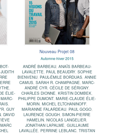
Nouveau Projet 08
Automne-hiver 2015
BOT-
ANDRÉ BARBEAU
,
ANAÏS BARBEAU-
,
JUDITH
LAVALETTE
,
PAUL BEAUDRY
,
SOPHIE
ERRE
BIENVENU
,
PAUL-ÉMILE BORDUAS
,
ANNIE
IERRE
CAMUS
,
SARAH R. CHAMPAGNE
,
MARC-
YTHE
,
ANDRÉ CYR
,
CÉCILE DE SÉRIGNY
,
E ÉLIE-
CHARLES DIONNE
,
KRISTIN DOMBEK
,
,
MARC-
PHILIPPE DUMONT
,
MARIE-CLAUDE ÉLIE-
RAIS
,
MORIN
,
MICHEL ELTCHANINOFF
,
YR
,
GUY
MARIANNE FALARDEAU
,
PAUL GOGO
,
N
,
DAVID
LAURENCE GOUGH
,
SIMON-PIERRE
IÈVE
HAMELIN
,
NICOLAS LANGELIER
,
,
MARC
JONATHAN LAPALME
,
GUILLAUME
CHEL
LAVALLÉE
,
PERRINE LEBLANC
,
TRISTAN