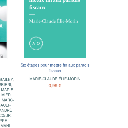
Six étapes pour mettre fin aux paradis
fiscaux
MARIE-CLAUDE ÉLIE-MORIN
BAILEY
,
RBIERI
,
0,99 €
,
MARIE-
IVIER
,
MARC-
AULT-
ANDRÉ
-CŒUR
,
IPPE
,
MANI