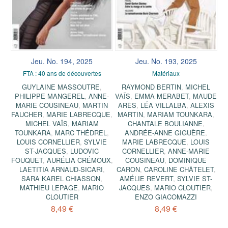
Jeu. No. 194, 2025
Jeu. No. 193, 2025
FTA : 40 ans de découvertes
Matériaux
GUYLAINE MASSOUTRE
,
RAYMOND BERTIN
,
MICHEL
PHILIPPE MANGEREL
,
ANNE-
VAÏS
,
EMMA MERABET
,
MAUDE
MARIE COUSINEAU
,
MARTIN
ARÈS
,
LÉA VILLALBA
,
ALEXIS
FAUCHER
,
MARIE LABRECQUE
,
MARTIN
,
MARIAM TOUNKARA
,
MICHEL VAÏS
,
MARIAM
CHANTALE BOULIANNE
,
TOUNKARA
,
MARC THÉDREL
,
ANDRÉE-ANNE GIGUÈRE
,
LOUIS CORNELLIER
,
SYLVIE
MARIE LABRECQUE
,
LOUIS
ST-JACQUES
,
LUDOVIC
CORNELLIER
,
ANNE-MARIE
FOUQUET
,
AURÉLIA CRÉMOUX
,
COUSINEAU
,
DOMINIQUE
LAETITIA ARNAUD-SICARI
,
CARON
,
CAROLINE CHÂTELET
,
SARA KAREL CHIASSON
,
AMÉLIE REVERT
,
SYLVIE ST-
MATHIEU LEPAGE
,
MARIO
JACQUES
,
MARIO CLOUTIER
,
CLOUTIER
ENZO GIACOMAZZI
8,49 €
8,49 €