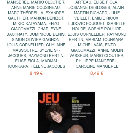
MANGEREL
,
MARIO CLOUTIER
,
ARTEAU
,
ÉLISE FIOLA
,
ANNE-MARIE COUSINEAU
,
JOSIANNE DESLOGES
,
ALAIN-
MARC THÉDREL
,
ALEXANDRE
MARTIN RICHARD
,
JULIE
GAUTHIER
,
MARION DENIZOT
,
VEILLET
,
ÉMILIE RIOUX
,
MIKIO KATAYAMA
,
ENZO
LUDOVIC FOUQUET
,
ISABELLE
GIACOMAZZI
,
CHARLEYNE
HOUDE
,
SOPHIE POULIOT
,
BACHRATY
,
DOMINIQUE DENIS
,
LOUIS CORNELLIER
,
RAYMOND
SIMON-OLIVIER GAGNON
,
BERTIN
,
MARIAM TOUNKARA
,
LOUIS CORNELLIER
,
GUYLAINE
MICHEL VAÏS
,
ENZO
MASSOUTRE
,
SYLVIE ST-
GIACOMAZZI
,
ANNIE MOLIN
JACQUES
,
RAYMOND BERTIN
,
VASSEUR
,
MARIO CLOUTIER
,
ÉLISE FIOLA
,
MARIAM
PHILIPPE MANGEREL
,
TOUNKARA
,
HÉLÈNE JACQUES
CAROLINE MANGEREL
8,49 €
8,49 €