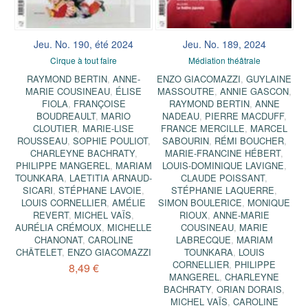
Jeu. No. 190, été 2024
Jeu. No. 189, 2024
Cirque à tout faire
Médiation théâtrale
RAYMOND BERTIN
,
ANNE-
ENZO GIACOMAZZI
,
GUYLAINE
MARIE COUSINEAU
,
ÉLISE
MASSOUTRE
,
ANNIE GASCON
,
FIOLA
,
FRANÇOISE
RAYMOND BERTIN
,
ANNE
BOUDREAULT
,
MARIO
NADEAU
,
PIERRE MACDUFF
,
CLOUTIER
,
MARIE-LISE
FRANCE MERCILLE
,
MARCEL
ROUSSEAU
,
SOPHIE POULIOT
,
SABOURIN
,
RÉMI BOUCHER
,
CHARLEYNE BACHRATY
,
MARIE-FRANCINE HÉBERT
,
PHILIPPE MANGEREL
,
MARIAM
LOUIS-DOMINIQUE LAVIGNE
,
TOUNKARA
,
LAETITIA ARNAUD-
CLAUDE POISSANT
,
SICARI
,
STÉPHANE LAVOIE
,
STÉPHANIE LAQUERRE
,
LOUIS CORNELLIER
,
AMÉLIE
SIMON BOULERICE
,
MONIQUE
REVERT
,
MICHEL VAÏS
,
RIOUX
,
ANNE-MARIE
AURÉLIA CRÉMOUX
,
MICHELLE
COUSINEAU
,
MARIE
CHANONAT
,
CAROLINE
LABRECQUE
,
MARIAM
CHÂTELET
,
ENZO GIACOMAZZI
TOUNKARA
,
LOUIS
CORNELLIER
,
PHILIPPE
8,49 €
MANGEREL
,
CHARLEYNE
BACHRATY
,
ORIAN DORAIS
,
MICHEL VAÏS
,
CAROLINE