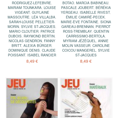
RODRIGUEZ-LEFEBVRE
,
BOTAO
,
MARCIA BABINEAU
,
MARIAM TOUNKARA
,
LOUISE
PASCALE JOUBERT
,
BÉRÉKIA
VIGEANT
,
GUYLAINE
YERGEAU
,
ISABELLE RIVEST
,
MASSOUTRE
,
LÉA VILLALBA
,
ÉMILIE CAMIRÉ-PECEK
,
SARAH-LOUISE PELLETIER-
MARIE-ÈVE FONTAINE
,
SIONA
MORIN
,
SYLVIE ST-JACQUES
,
GAREAU-BRENNAN
,
PIERROT
MARIO CLOUTIER
,
PATRICE
ROSS-TREMBLAY
,
QUENTIN
DUBOIS
,
RAYMOND BERTIN
,
CARRISSIMO-BERTOLA
,
NICOLAS GENDRON
,
FANNY
MYRIAM JÉZÉQUEL
,
ANNIE
BRITT
,
ALEXIA BÜRGER
,
MOLIN VASSEUR
,
CAROLINE
DOMINIQUE DENIS
,
CLAUDE
COICOU MANGEREL
,
SYLVIE
POISSANT
,
ISABEL RANCIER
ST-JACQUES
8,49 €
8,49 €