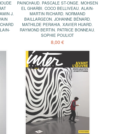
HOUDE
PAINCHAUD
,
PASCALE ST-ONGE
,
MOHSEN
RAT
EL GHARBI
,
COCO BELLIVEAU
,
ALAIN-
AMIN J.
MARTIN RICHARD
,
NORMAND
VAIN
BAILLARGEON
,
JOHANNE BÉNARD
,
ICHARD
MATHILDE PERAHIA
,
XAVIER HUARD
,
LAIN-
RAYMOND BERTIN
,
PATRICE BONNEAU
,
SOPHIE POULIOT
8,00 €