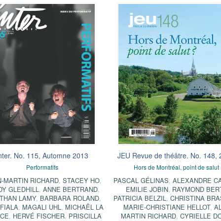
nter. No. 115, Automne 2013
JEU Revue de théâtre. No. 148, 
Performatifs
Hors de Montréal, point de salut
N-MARTIN RICHARD
,
STACEY HO
,
PASCAL GÉLINAS
,
ALEXANDRE C
DY GLEDHILL
,
ANNE BERTRAND
,
EMILIE JOBIN
,
RAYMOND BER
THAN LAMY
,
BARBARA ROLAND
,
PATRICIA BELZIL
,
CHRISTINA BR
 FIALA
,
MAGALI UHL
,
MICHAËL LA
MARIE-CHRISTIANE HELLOT
,
AL
NCE
,
HERVÉ FISCHER
,
PRISCILLA
MARTIN RICHARD
,
CYRIELLE D