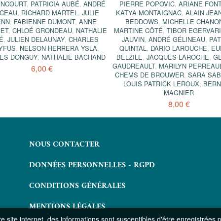
ANCOURT
,
PATRICIA AUBÉ
,
ANDRÉ
PIERRE POPOVIC
,
ARIANE FON
CEAU
,
RICHARD MARTEL
,
JULIE
KATYA MONTAIGNAC
,
ALAIN JEA
ENN
,
FABIENNE DUMONT
,
ANNE
BEDDOWS
,
MICHELLE CHANO
GET
,
CHLOÉ GRONDEAU
,
NATHALIE
MARTINE CÔTÉ
,
TIBOR EGERVAR
É
,
JULIEN DELAUNAY
,
CHARLES
JAUVIN
,
ANDRÉ GÉLINEAU
,
PAT
YFUS
,
NELSON HERRERA YSLA
,
QUINTAL
,
DARIO LAROUCHE
,
EU
ES DONGUY
,
NATHALIE BACHAND
BELZILE
,
JACQUES LAROCHE
,
G
GAUDREAULT
,
MARILYN PERREAU
6,00 €
CHEMS DE BROUWER
,
SARA SAB
LOUIS PATRICK LEROUX
,
BER
MAGNIER
8,00 €
NOUS CONTACTER
DONNÉES PERSONNELLES - RGPD
CONDITIONS GÉNÉRALES
MENTIONS LÉGALES
 site internet, des informations sont susceptibles d'être enregistrées 