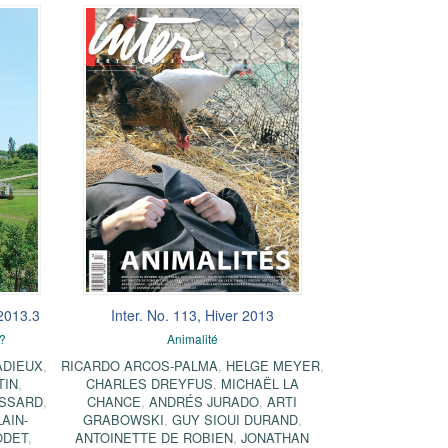
2013.3
Inter. No. 113, Hiver 2013
 ?
Animalité
ADIEUX
,
RICARDO ARCOS-PALMA
,
HELGE MEYER
,
TIN
,
CHARLES DREYFUS
,
MICHAËL LA
ASSARD
,
CHANCE
,
ANDRÉS JURADO
,
ARTI
AIN-
GRABOWSKI
,
GUY SIOUI DURAND
,
ODET
,
ANTOINETTE DE ROBIEN
,
JONATHAN