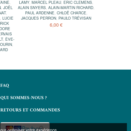
TAINE
,
LAMY
,
MARCEL PLEAU
,
ERIC CLEMENS
,
N
,
JOËL
ALAIN SNYERS
,
ALAIN-MARTIN RICHARD
,
NAT
,
PAUL ARDENNE
,
CHLOË CHARCE
,
I
,
LUCIE
JACQUES PERRON
,
PAULO TRÉVISAN
RICK
6,00 €
DORE
ERVAIS
LT
,
ÈVE-
OURIN
,
NARD
FAQ
QUI SOMMES-NOUS ?
RETOURS ET COMMANDES
pour optimiser votre expérience.