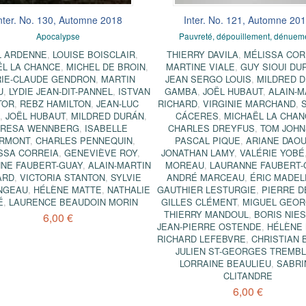
nter. No. 130, Automne 2018
Inter. No. 121, Automne 20
Apocalypse
Pauvreté, dépouillement, dénuem
L ARDENNE
,
LOUISE BOISCLAIR
,
THIERRY DAVILA
,
MÉLISSA COR
ËL LA CHANCE
,
MICHEL DE BROIN
,
MARTINE VIALE
,
GUY SIOUI DU
IE-CLAUDE GENDRON
,
MARTIN
JEAN SERGO LOUIS
,
MILDRED 
U
,
LYDIE JEAN-DIT-PANNEL
,
ISTVAN
GAMBA
,
JOËL HUBAUT
,
ALAIN-M
TOR
,
REBZ HAMILTON
,
JEAN-LUC
RICHARD
,
VIRGINIE MARCHAND
,
É
,
JOËL HUBAUT
,
MILDRED DURÁN
,
CÁCERES
,
MICHAËL LA CHA
ERESA WENNBERG
,
ISABELLE
CHARLES DREYFUS
,
TOM JOH
RMONT
,
CHARLES PENNEQUIN
,
PASCAL PIQUE
,
ARIANE DAO
SSA CORREIA
,
GENEVIÈVE ROY
,
JONATHAN LAMY
,
VALÉRIE YOBÉ
NE FAUBERT-GUAY
,
ALAIN-MARTIN
MOREAU
,
LAURANNE FAUBERT-
ARD
,
VICTORIA STANTON
,
SYLVIE
ANDRÉ MARCEAU
,
ÉRIC MADEL
NGEAU
,
HÉLÈNE MATTE
,
NATHALIE
GAUTHIER LESTURGIE
,
PIERRE 
É
,
LAURENCE BEAUDOIN MORIN
GILLES CLÉMENT
,
MIGUEL GEOR
THIERRY MANDOUL
,
BORIS NIE
6,00 €
JEAN-PIERRE OSTENDE
,
HÉLÈNE
RICHARD LEFEBVRE
,
CHRISTIAN 
JULIEN ST-GEORGES TREMB
LORRAINE BEAULIEU
,
SABRI
CLITANDRE
6,00 €