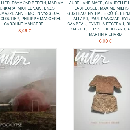
LLIER
,
RAYMOND BERTIN
,
MARIAM
AURÉLIANE MACÉ
,
CLAUDELLE 
UNKARA
,
MICHEL VAÏS
,
ENZO
LABRECQUE
,
MAXIME MILHO
OMAZZI
,
ANNIE MOLIN VASSEUR
,
GUSTEAU
,
NATHALIE CÔTÉ
,
BENJ
 CLOUTIER
,
PHILIPPE MANGEREL
,
ALLARD
,
PAUL KAWCZAK
,
SYL
CAROLINE MANGEREL
CAMPEAU
,
CYNTHIA FECTEAU
,
R
MARTEL
,
GUY SIOUI DURAND
,
A
8,49 €
MARTIN RICHARD
6,00 €