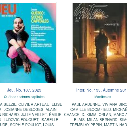
Jeu. No. 187, 2023
Inter. No. 133, Automne 20
Québec : scènes capitales
Manifestes
IA BELZIL
,
OLIVIER ARTEAU
,
ÉLISE
PAUL ARDENNE
,
VIVIANA BIRO
A
,
JOSIANNE DESLOGES
,
ALAIN-
CAMILLE BLOOMFIELD
,
MICHAË
N RICHARD
,
JULIE VEILLET
,
ÉMILIE
CHANCE
,
D. KIMM
,
ORLAN
,
MARC-
X
,
LUDOVIC FOUQUET
,
ISABELLE
BLAIS
,
MILAN BERNARD
,
SIM
UDE
,
SOPHIE POULIOT
,
LOUIS
TREMBLAY-PEPIN
,
MARTIN NA