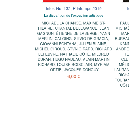
Inter. No. 132, Printemps 2019
I
La disparition de l’exception artistique
MICHAËL LA CHANCE
,
MAXIME ST-
PAU
HILAIRE
,
CHANTAL BELLAVANCE
,
JEAN
MICHA
GAGNON
,
ÉTIENNE DE LABERGE
,
YANN
MAR
MERLIN
,
CAI QING
,
SILVIO DE GRACIA
,
BUREA
GIOVANNI FONTANA
,
JULIEN BLAINE
,
KAN
MICHEL GIROUD
,
STVN GIRARD
,
RICHARD
ANDR
LEFEBVRE
,
NATHALIE CÔTÉ
,
MILDRED
T
DURÁN
,
HUGO NADEAU
,
ALAIN-MARTIN
CLE
RICHARD
,
LOUISE BOISCLAIR
,
MYRIAM
MÉLI
LORTIE
,
JACQUES DONGUY
LAURAN
RICH
6,00 €
TOURA
CÔT