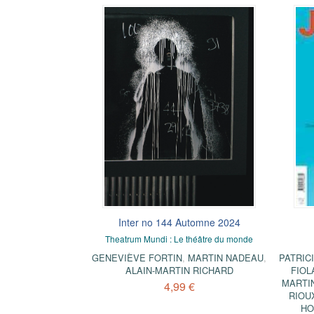
Inter no 144 Automne 2024
Theatrum Mundi : Le théâtre du monde
GENEVIÈVE FORTIN
,
MARTIN NADEAU
,
PATRIC
ALAIN-MARTIN RICHARD
FIOL
MARTI
4,99 €
RIOU
HO