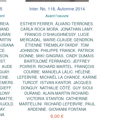
15
Inter. No. 118, Automne 2014
ent
Avant l’oeuvre
REIA
,
ESTHER FERRER
,
ÁLVARO TERRONES
,
RAND
,
CARLA ROCA MORA
,
JONATHAN LAMY
,
DURÁN
FRANCIS O’SHAUGHNESSY
,
LUCIE
ARTIN
MERCADAL
,
MARIE-CLAUDE GENDRON
,
SUSANA
ÉTIENNE TREMBLAY-TARDIF
,
TOM
NCE
,
JOHNSON
,
PHILIPPE FRANCK
,
PATRICK
NSON
,
DIONNE
,
MIKI GINGRAS
,
CINDY DUMAIS
,
UST
,
BARTOLOMÉ FERRANDO
,
JEFFREY
,
AUDE
POIRIER
,
RICHARD MARTEL
,
FRANÇOIS
GUAY
,
COURBE
,
MANUELA LALIC
,
HÉLÈNE
EINE
,
LEFEBVRE
,
MICHAËL LA CHANCE
,
KARINE
DEMERS
,
TURCOT
,
ISTVAN KANTOR
,
JACQUES
GIEFF
,
DONGUY
,
NATHALIE CÔTÉ
,
GUY SIOUI
SLONY
,
DURAND
,
ALAIN-MARTIN RICHARD
,
 MATTE
,
VICTORIA STANTON
,
CATHERINE
BUJOLD
,
MARTELLINI
,
RICHARD LEFEBVRE
,
PAUL
LAY
,
ARDENNE
,
GIOVANNI FONTANA
NA
6,00 €