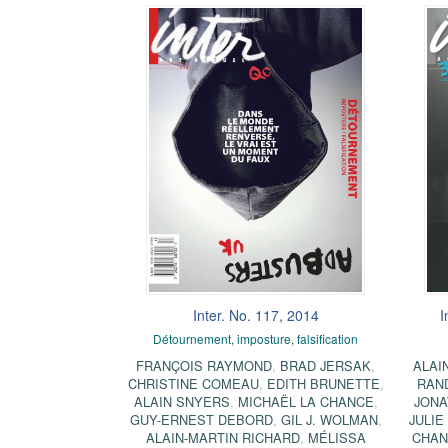
Inter. No. 117, 2014
I
Détournement, imposture, falsification
FRANÇOIS RAYMOND
,
BRAD JERSAK
,
ALAI
CHRISTINE COMEAU
,
EDITH BRUNETTE
,
RAN
ALAIN SNYERS
,
MICHAËL LA CHANCE
,
JONA
GUY-ERNEST DEBORD
,
GIL J. WOLMAN
,
JULIE
ALAIN-MARTIN RICHARD
,
MÉLISSA
CHA