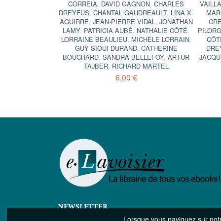
CORREIA
,
DAVID GAGNON
,
CHARLES
VAILL
DREYFUS
,
CHANTAL GAUDREAULT
,
LINA X.
MAR
AGUIRRE
,
JEAN-PIERRE VIDAL
,
JONATHAN
CR
LAMY
,
PATRICIA AUBÉ
,
NATHALIE CÔTÉ
,
PILOR
LORRAINE BEAULIEU
,
MICHÈLE LORRAIN
,
CÔT
GUY SIOUI DURAND
,
CATHERINE
DRE
BOUCHARD
,
SANDRA BELLEFOY
,
ARTUR
JACQU
TAJBER
,
RICHARD MARTEL
6,00 €
NEWSLETTER
Lorsque vous naviguez sur notre