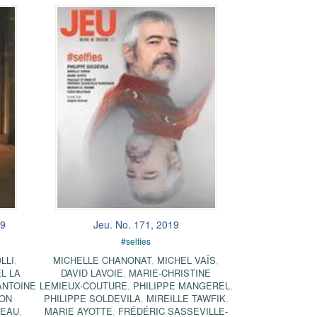
19
Jeu. No. 171, 2019
#selfies
LLI
,
MICHELLE CHANONAT
,
MICHEL VAÏS
,
L LA
DAVID LAVOIE
,
MARIE-CHRISTINE
ANTOINE
LEMIEUX-COUTURE
,
PHILIPPE MANGEREL
,
ON
PHILIPPE SOLDEVILA
,
MIREILLE TAWFIK
,
DEAU
,
MARIE AYOTTE
,
FRÉDÉRIC SASSEVILLE-