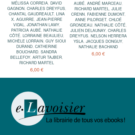
MÉLISSA CORREIA
,
DAVID
AUBÉ
,
ANDRÉ MARCEAU
,
GAGNON
,
CHARLES DREYFUS
,
RICHARD MARTEL
,
JULIE
CHANTAL GAUDREAULT
,
LINA
CRENN
,
FABIENNE DUMONT
,
X. AGUIRRE
,
JEAN-PIERRE
ANNE PILORGET
,
CHLOÉ
VIDAL
,
JONATHAN LAMY
,
GRONDEAU
,
NATHALIE CÔTÉ
,
PATRICIA AUBÉ
,
NATHALIE
JULIEN DELAUNAY
,
CHARLES
CÔTÉ
,
LORRAINE BEAULIEU
,
DREYFUS
,
NELSON HERRERA
MICHÈLE LORRAIN
,
GUY SIOUI
YSLA
,
JACQUES DONGUY
,
DURAND
,
CATHERINE
NATHALIE BACHAND
BOUCHARD
,
SANDRA
6,00 €
BELLEFOY
,
ARTUR TAJBER
,
RICHARD MARTEL
6,00 €