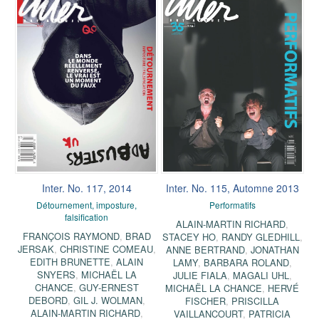
Inter. No. 117, 2014
Inter. No. 115, Automne 2013
Détournement, imposture,
Performatifs
falsification
ALAIN-MARTIN RICHARD
,
FRANÇOIS RAYMOND
,
BRAD
STACEY HO
,
RANDY GLEDHILL
,
JERSAK
,
CHRISTINE COMEAU
,
ANNE BERTRAND
,
JONATHAN
EDITH BRUNETTE
,
ALAIN
LAMY
,
BARBARA ROLAND
,
SNYERS
,
MICHAËL LA
JULIE FIALA
,
MAGALI UHL
,
CHANCE
,
GUY-ERNEST
MICHAËL LA CHANCE
,
HERVÉ
DEBORD
,
GIL J. WOLMAN
,
FISCHER
,
PRISCILLA
ALAIN-MARTIN RICHARD
,
VAILLANCOURT
,
PATRICIA