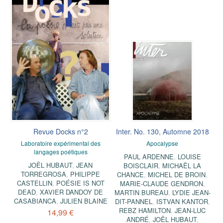
Revue Docks n°2
Inter. No. 130, Automne 2018
Laboratoire expérimental des
Apocalypse
langages poétiques
PAUL ARDENNE
,
LOUISE
JOËL HUBAUT
,
JEAN
BOISCLAIR
,
MICHAËL LA
TORREGROSA
,
PHILIPPE
CHANCE
,
MICHEL DE BROIN
,
CASTELLIN
,
POÉSIE IS NOT
MARIE-CLAUDE GENDRON
,
DEAD
,
XAVIER DANDOY DE
MARTIN BUREAU
,
LYDIE JEAN-
CASABIANCA
,
JULIEN BLAINE
DIT-PANNEL
,
ISTVAN KANTOR
,
REBZ HAMILTON
,
JEAN-LUC
14,99 €
ANDRÉ
,
JOËL HUBAUT
,