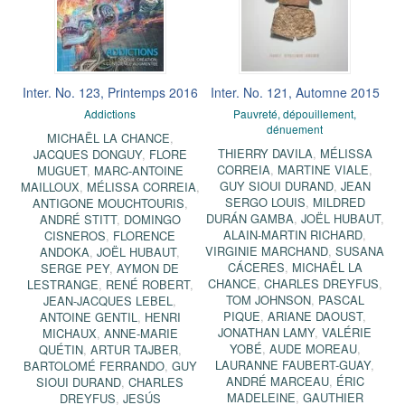
Inter. No. 123, Printemps 2016
Inter. No. 121, Automne 2015
Addictions
Pauvreté, dépouillement,
dénuement
MICHAËL LA CHANCE
,
THIERRY DAVILA
,
MÉLISSA
JACQUES DONGUY
,
FLORE
CORREIA
,
MARTINE VIALE
,
MUGUET
,
MARC-ANTOINE
GUY SIOUI DURAND
,
JEAN
MAILLOUX
,
MÉLISSA CORREIA
,
SERGO LOUIS
,
MILDRED
ANTIGONE MOUCHTOURIS
,
DURÁN GAMBA
,
JOËL HUBAUT
,
ANDRÉ STITT
,
DOMINGO
ALAIN-MARTIN RICHARD
,
CISNEROS
,
FLORENCE
VIRGINIE MARCHAND
,
SUSANA
ANDOKA
,
JOËL HUBAUT
,
CÁCERES
,
MICHAËL LA
SERGE PEY
,
AYMON DE
CHANCE
,
CHARLES DREYFUS
,
LESTRANGE
,
RENÉ ROBERT
,
TOM JOHNSON
,
PASCAL
JEAN-JACQUES LEBEL
,
PIQUE
,
ARIANE DAOUST
,
ANTOINE GENTIL
,
HENRI
JONATHAN LAMY
,
VALÉRIE
MICHAUX
,
ANNE-MARIE
YOBÉ
,
AUDE MOREAU
,
QUÉTIN
,
ARTUR TAJBER
,
LAURANNE FAUBERT-GUAY
,
BARTOLOMÉ FERRANDO
,
GUY
ANDRÉ MARCEAU
,
ÉRIC
SIOUI DURAND
,
CHARLES
MADELEINE
,
GAUTHIER
DREYFUS
,
JESÚS