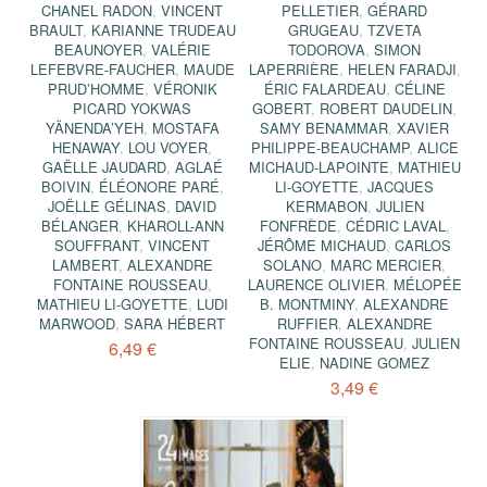
CHANEL RADON
,
VINCENT
PELLETIER
,
GÉRARD
BRAULT
,
KARIANNE TRUDEAU
GRUGEAU
,
TZVETA
BEAUNOYER
,
VALÉRIE
TODOROVA
,
SIMON
LEFEBVRE-FAUCHER
,
MAUDE
LAPERRIÈRE
,
HELEN FARADJI
,
PRUD’HOMME
,
VÉRONIK
ÉRIC FALARDEAU
,
CÉLINE
PICARD YOKWAS
GOBERT
,
ROBERT DAUDELIN
,
YÄNENDA’YEH
,
MOSTAFA
SAMY BENAMMAR
,
XAVIER
HENAWAY
,
LOU VOYER
,
PHILIPPE-BEAUCHAMP
,
ALICE
GAËLLE JAUDARD
,
AGLAÉ
MICHAUD-LAPOINTE
,
MATHIEU
BOIVIN
,
ÉLÉONORE PARÉ
,
LI-GOYETTE
,
JACQUES
JOËLLE GÉLINAS
,
DAVID
KERMABON
,
JULIEN
BÉLANGER
,
KHAROLL-ANN
FONFRÈDE
,
CÉDRIC LAVAL
,
SOUFFRANT
,
VINCENT
JÉRÔME MICHAUD
,
CARLOS
LAMBERT
,
ALEXANDRE
SOLANO
,
MARC MERCIER
,
FONTAINE ROUSSEAU
,
LAURENCE OLIVIER
,
MÉLOPÉE
MATHIEU LI-GOYETTE
,
LUDI
B. MONTMINY
,
ALEXANDRE
MARWOOD
,
SARA HÉBERT
RUFFIER
,
ALEXANDRE
FONTAINE ROUSSEAU
,
JULIEN
6,49 €
ELIE
,
NADINE GOMEZ
3,49 €