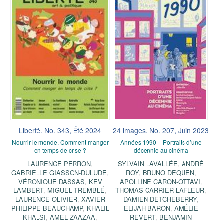
Liberté. No. 343, Été 2024
24 images. No. 207, Juin 2023
Nourrir le monde. Comment manger
Années 1990 – Portraits d’une
en temps de crise ?
décennie au cinéma
LAURENCE PERRON
,
SYLVAIN LAVALLÉE
,
ANDRÉ
GABRIELLE GIASSON-DULUDE
,
ROY
,
BRUNO DEQUEN
,
VÉRONIQUE DASSAS
,
KEV
APOLLINE CARON-OTTAVI
,
LAMBERT
,
MIGUEL TREMBLÉ
,
THOMAS CARRIER-LAFLEUR
,
LAURENCE OLIVIER
,
XAVIER
DAMIEN DETCHEBERRY
,
PHILIPPE-BEAUCHAMP
,
KHALIL
ELIJAH BARON
,
AMÉLIE
KHALSI
,
AMEL ZAAZAA
,
REVERT
,
BENJAMIN