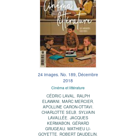
24 images. No. 189, Décembre
2018
Cinéma et littérature
CÉDRIC LAVAL
,
RALPH
ELAWANI
,
MARC MERCIER
,
APOLLINE CARON-OTTAVI
,
CHARLOTTE SELB
,
SYLVAIN
LAVALLÉE
,
JACQUES
KERMABON
,
GÉRARD
GRUGEAU
,
MATHIEU LI-
GOYETTE
,
ROBERT DAUDELIN
,